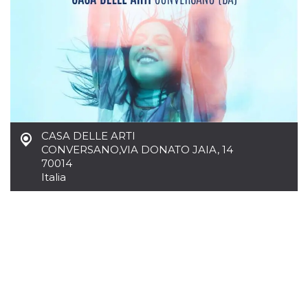
.oooh.events
browser accetti i
cookie.
PHPSESSID
Sessione
Cookie
PHP.net
generato da
oooh.events
applicazioni
basate sul
linguaggio PHP.
Si tratta di un
identificatore
generico
utilizzato per
mantenere le
CASA DELLE ARTI
variabili di
sessione utente.
CONVERSANO
,
VIA DONATO JAIA, 14
Normalmente è
70014
un numero
generato in
Italia
modo casuale, il
modo in cui
viene utilizzato
può essere
specifico per il
sito, ma un
buon esempio è
mantenere uno
stato di accesso
per un utente
tra le pagine.
m
1 anno 1
Questo cookie
Stripe