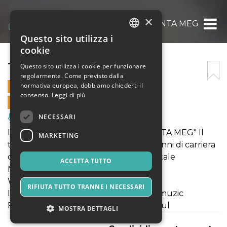
×
TRENTA MEG
Questo sito utilizza i
ITALIAN
cookie
ENGLISH
TRENTA MEG
Questo sito utilizza i cookie per funzionare
regolarmente. Come previsto dalla
SPANISH
normativa europea, dobbiamo chiederti il
11 APRILE 2025 - 21:30
consenso.
Leggi di più
VENDITE ONLINE TERMINATE
NECESSARI
Musica, Eventi Live, Club
La multiforme artista annuncia "TRENTA MEG" Il
MARKETING
tour per celebrare e festeggiare i 30 anni di carriera
della regina dell'elettronica sperimentale
ACCETTA TUTTO
MEG SUI SOCIAL
Website: www.m-e-g.it
RIFIUTA TUTTO TRANNE I NECESSARI
Instagram: www.instagram.com/meg_muzic
Facebook: www.facebook.com/meg.mul
MOSTRA DETTAGLI