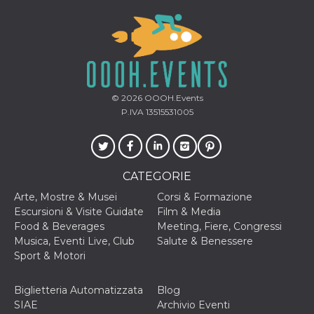
correttamente.
Storage declaration
Storage
Nome
Descrizione
type
fbssls_314278995690155
Session
storage
© 2026
OOOH.Events
wpEmojiSettingsSupports
Session
P.IVA 13515531005
storage
cn_uc__
Local
storage
CATEGORIE
Arte, Mostre & Musei
Corsi & Formazione
Escursioni & Visite Guidate
Film & Media
Food & Beverages
Meeting, Fiere, Congressi
Musica, Eventi Live, Club
Salute & Benessere
Sport & Motori
Provider /
Nome
Scadenza
Descrizione
Dominio
Biglietteria Automatizzata
Blog
c_user
4
Cookie di a
Meta
settimane
utente. Può
Platform Inc.
SIAE
Archivio Eventi
2 giorni
essere di se
.facebook.com