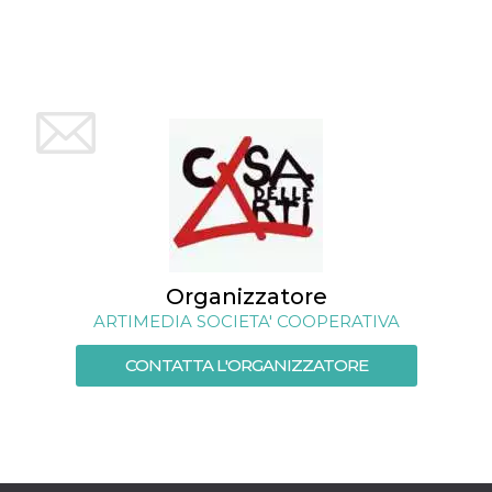
mese
viene
m.stripe.com
generalmente
utilizzato per le
prestazioni e
l'ottimizzazione
dei servizi di
elaborazione
dei pagamenti,
facilitando la
memorizzazione
dei contenuti
sul browser per
rendere le
pagine più
veloci.
CookieScriptConsent
4
Questo cookie
CookieScript
settimane
viene utilizzato
oooh.events
2 giorni
dal servizio
Organizzatore
Cookie-
Script.com per
ARTIMEDIA SOCIETA' COOPERATIVA
ricordare le
preferenze di
consenso sui
CONTATTA L'ORGANIZZATORE
cookie dei
visitatori. È
necessario che il
banner dei
cookie di
Cookie-
Script.com
funzioni