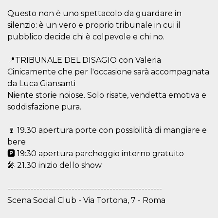
.oooh.events
browser accetti i
Questo non è uno spettacolo da guardare in
cookie.
silenzio: è un vero e proprio tribunale in cui il
PHPSESSID
Sessione
Cookie
PHP.net
generato da
oooh.events
pubblico decide chi è colpevole e chi no.
applicazioni
basate sul
linguaggio PHP.
📍TRIBUNALE DEL DISAGIO con Valeria
Si tratta di un
identificatore
Cinicamente che per l'occasione sarà accompagnata
generico
utilizzato per
da Luca Giansanti
mantenere le
Niente storie noiose. Solo risate, vendetta emotiva e
variabili di
sessione utente.
soddisfazione pura.
Normalmente è
un numero
generato in
🍷 19.30 apertura porte con possibilità di mangiare e
modo casuale, il
modo in cui
bere
viene utilizzato
può essere
🅿️ 19:30 apertura parcheggio interno gratuito
specifico per il
sito, ma un
🎤 21.30 inizio dello show
buon esempio è
mantenere uno
stato di accesso
-----------------------------------------------------
per un utente
tra le pagine.
Scena Social Club - Via Tortona, 7 - Roma
m
1 anno 1
Questo cookie
Stripe