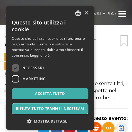
×
TRIBUNALE DEL DISAGIO – VALERIA CINI
Questo sito utilizza i
ITALIAN
cookie
ENGLISH
TRIBUNALE DEL DISAGIO –
Questo sito utilizza i cookie per funzionare
regolarmente. Come previsto dalla
VALERIA CINICAMENTE
SPANISH
normativa europea, dobbiamo chiederti il
consenso.
Leggi di più
18 DICEMBRE 2025 - 19:30
VENDITE ONLINE TERMINATE
NECESSARI
Musica, Eventi Live, Club
MARKETING
Un nuovo show interattivo, irriverente e senza filtri,
ideato da Valeria Cinicamente, che ti aspetta nel
ACCETTA TUTTO
tribunale più caotico, divertente e cinico che tu
abbia mai visto. Ospite: Luca Giansanti!
RIFIUTA TUTTO TRANNE I NECESSARI
Condividi questo evento:
MOSTRA DETTAGLI