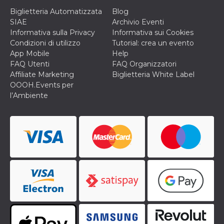
privacy,
Biglietteria Automatizzata
Blog
garantendo 
loro prefer
SIAE
Archivio Eventi
siano onora
Informativa sulla Privacy
Informativa sui Cookies
nelle sessio
future.
Condizioni di utilizzo
Tutorial: crea un evento
App Mobile
Help
__Secure-ROLLOUT_TOKEN
.youtube.com
5 mesi 4
Utilizzato d
settimane
YouTube pe
FAQ Utenti
FAQ Organizzatori
gestire
Affiliate Marketing
Biglietteria White Label
l'implement
e la
OOOH.Events per
sperimenta
l’Ambiente
delle funzio
Aiuta Googl
controllare 
nuove
funzionalità
modifiche
dell'interfac
vengono mo
agli utenti
nell'ambito 
e
implementa
graduali,
garantendo
un'esperien
coerente pe
determinat
utente dura
esperiment