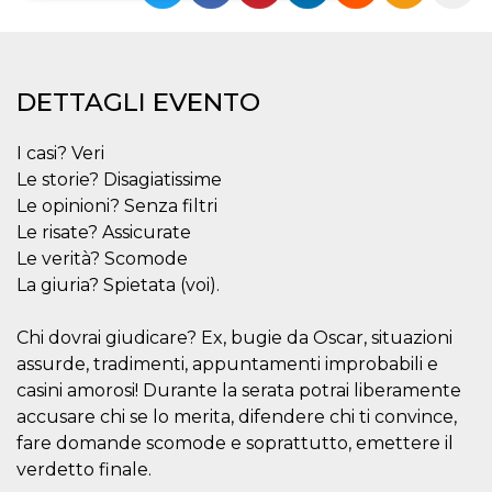
Necessari
Marketing
I cookie strettamente necessari o tecnici sono
DETTAGLI EVENTO
indispensabili al funzionamento del sito. I
servizi qui presenti non potranno funzionare
senza.
I casi? Veri
Provider /
Nome
Scadenza
Descrizione
Le storie? Disagiatissime
Dominio
Le opinioni? Senza filtri
cf_clearance
1 anno
Clearance
Cloudflare,
Cookie from
Le risate? Assicurate
Inc.
CloudFlare
.oooh.events
Le verità? Scomode
stores the proof
of challenge
La giuria? Spietata (voi).
passed. It is
used to no
longer issue a
Chi dovrai giudicare? Ex, bugie da Oscar, situazioni
captcha or
jschallenge
assurde, tradimenti, appuntamenti improbabili e
challenge if
present. It is
casini amorosi! Durante la serata potrai liberamente
required to
reach origin
accusare chi se lo merita, difendere chi ti convince,
server.
fare domande scomode e soprattutto, emettere il
wordpress_test_cookie
Sessione
Cookie di
Automattic
verdetto finale.
Wordpress,
Inc.
verifica che il