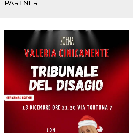
mese
viene
m.stripe.com
PARTNER
generalmente
utilizzato per le
prestazioni e
l'ottimizzazione
dei servizi di
elaborazione
dei pagamenti,
facilitando la
memorizzazione
dei contenuti
sul browser per
rendere le
pagine più
veloci.
CookieScriptConsent
4
Questo cookie
CookieScript
settimane
viene utilizzato
oooh.events
2 giorni
dal servizio
Cookie-
Script.com per
ricordare le
preferenze di
consenso sui
cookie dei
visitatori. È
necessario che il
banner dei
cookie di
Cookie-
Script.com
funzioni