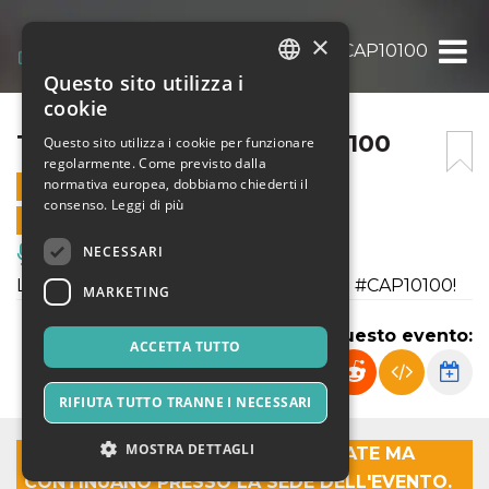
×
TRIO FLAMENCO @ CAP10100
Questo sito utilizza i
ITALIAN
cookie
ENGLISH
TRIO FLAMENCO @ CAP10100
Questo sito utilizza i cookie per funzionare
regolarmente. Come previsto dalla
SPANISH
normativa europea, dobbiamo chiederti il
8 FEBBRAIO 2020 - 19:30
consenso.
Leggi di più
VENDITE ONLINE TERMINATE
NECESSARI
Musica, Eventi Live, Club
Lo spettacolo del Trio Flamenco live al #CAP10100!
MARKETING
Condividi questo evento:
ACCETTA TUTTO
RIFIUTA TUTTO TRANNE I NECESSARI
MOSTRA DETTAGLI
LE VENDITE ONLINE SONO TERMINATE MA
CONTINUANO PRESSO LA SEDE DELL'EVENTO.