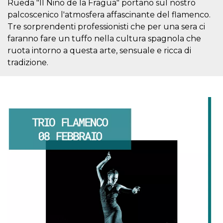
.oooh.events
Rueda "Il Nino de la Fragua" portano sul nostro
browser accetti i
palcoscenico l'atmosfera affascinante del flamenco.
cookie.
Tre sorprendenti professionisti che per una sera ci
PHPSESSID
Sessione
Cookie
PHP.net
generato da
oooh.events
faranno fare un tuffo nella cultura spagnola che
applicazioni
basate sul
ruota intorno a questa arte, sensuale e ricca di
linguaggio PHP.
tradizione.
Si tratta di un
identificatore
generico
utilizzato per
mantenere le
variabili di
sessione utente.
Normalmente è
un numero
generato in
modo casuale, il
modo in cui
viene utilizzato
può essere
specifico per il
sito, ma un
buon esempio è
mantenere uno
stato di accesso
per un utente
tra le pagine.
m
1 anno 1
Questo cookie
Stripe