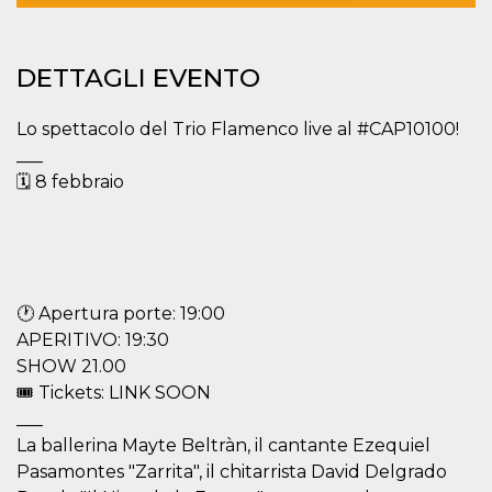
Necessari
Marketing
DETTAGLI EVENTO
I cookie strettamente necessari o tecnici sono
indispensabili al funzionamento del sito. I
servizi qui presenti non potranno funzionare
Lo spettacolo del Trio Flamenco live al #CAP10100!
senza.
___
Provider /
Nome
Scadenza
Descrizione
🗓 8 febbraio
Dominio
cf_clearance
1 anno
Clearance
Cloudflare,
Cookie from
Inc.
CloudFlare
.oooh.events
stores the proof
of challenge
passed. It is
used to no
🕐 Apertura porte: 19:00
longer issue a
captcha or
APERITIVO: 19:30
jschallenge
SHOW 21.00
challenge if
present. It is
🎟 Tickets: LINK SOON
required to
reach origin
___
server.
La ballerina Mayte Beltràn, il cantante Ezequiel
wordpress_test_cookie
Sessione
Cookie di
Automattic
Pasamontes "Zarrita", il chitarrista David Delgrado
Wordpress,
Inc.
verifica che il