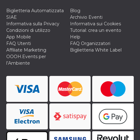
cookie viene
anche trami
Biglietteria Automatizzata
Blog
piace e altri
pulsanti e t
SIAE
Archivio Eventi
Facebook
Informativa sulla Privacy
Informativa sui Cookies
posizionati 
molti siti W
Condizioni di utilizzo
Tutorial: crea un evento
diversi.
App Mobile
Help
FAQ Utenti
FAQ Organizzatori
dpr
.facebook.com
1
permette di
settimana
controllare 
Affiliate Marketing
Biglietteria White Label
funzione “S
OOOH.Events per
su Facebook
pulsante “M
l’Ambiente
piace”, rac
le impostaz
della lingua
permettono
condividere
pagina.
fr
3 mesi
Contiene la
Meta
combinazio
Platform Inc.
ID univoco 
.facebook.com
browser e
dell'utente,
utilizzata pe
pubblicità m
oo
5 anni
consente
Meta
all'utente di
Platform Inc.