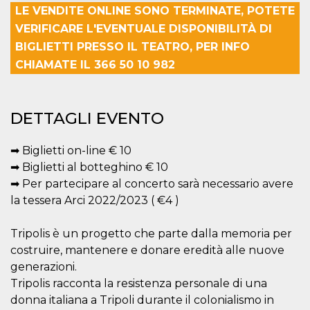
LE VENDITE ONLINE SONO TERMINATE, POTETE
Necessari
Marketing
VERIFICARE L'EVENTUALE DISPONIBILITÀ DI
BIGLIETTI PRESSO IL TEATRO, PER INFO
I cookie strettamente necessari o tecnici sono
indispensabili al funzionamento del sito. I
CHIAMATE IL 366 50 10 982
servizi qui presenti non potranno funzionare
senza.
Provider /
Nome
Scadenza
Descrizione
DETTAGLI EVENTO
Dominio
cf_clearance
1 anno
Clearance
Cloudflare,
Cookie from
Inc.
➡ Biglietti on-line € 10
CloudFlare
.oooh.events
stores the proof
➡ Biglietti al botteghino € 10
of challenge
➡ Per partecipare al concerto sarà necessario avere
passed. It is
used to no
la tessera Arci 2022/2023 ( €4 )
longer issue a
captcha or
jschallenge
challenge if
Tripolis è un progetto che parte dalla memoria per
present. It is
costruire, mantenere e donare eredità alle nuove
required to
reach origin
generazioni.
server.
Tripolis racconta la resistenza personale di una
wordpress_test_cookie
Sessione
Cookie di
Automattic
donna italiana a Tripoli durante il colonialismo in
Wordpress,
Inc.
verifica che il