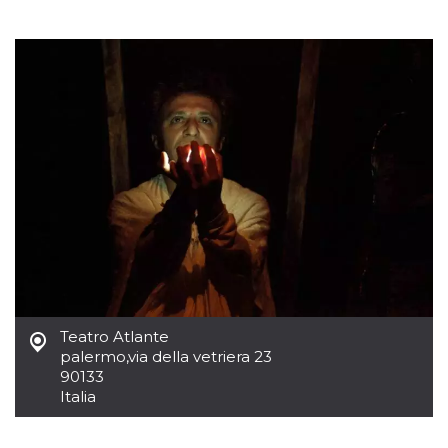
mese
viene
m.stripe.com
generalmente
utilizzato per le
prestazioni e
l'ottimizzazione
dei servizi di
elaborazione
dei pagamenti,
facilitando la
memorizzazione
dei contenuti
sul browser per
rendere le
pagine più
veloci.
CookieScriptConsent
4
Questo cookie
CookieScript
settimane
viene utilizzato
oooh.events
2 giorni
dal servizio
Cookie-
Script.com per
ricordare le
preferenze di
consenso sui
Teatro Atlante
cookie dei
visitatori. È
palermo
,
via della vetriera 23
necessario che il
90133
banner dei
cookie di
Italia
Cookie-
Script.com
funzioni