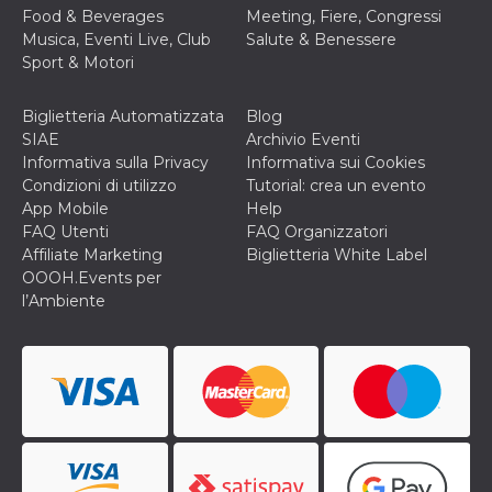
cookie viene
Food & Beverages
Meeting, Fiere, Congressi
anche trami
Musica, Eventi Live, Club
Salute & Benessere
piace e altri
pulsanti e t
Sport & Motori
Facebook
posizionati 
molti siti W
Biglietteria Automatizzata
Blog
diversi.
SIAE
Archivio Eventi
dpr
.facebook.com
1
permette di
Informativa sulla Privacy
Informativa sui Cookies
settimana
controllare 
funzione “S
Condizioni di utilizzo
Tutorial: crea un evento
su Facebook
App Mobile
Help
pulsante “M
piace”, rac
FAQ Utenti
FAQ Organizzatori
le impostaz
Affiliate Marketing
Biglietteria White Label
della lingua
permettono
OOOH.Events per
condividere
l’Ambiente
pagina.
fr
3 mesi
Contiene la
Meta
combinazio
Platform Inc.
ID univoco 
.facebook.com
browser e
dell'utente,
utilizzata pe
pubblicità m
oo
5 anni
consente
Meta
all'utente di
Platform Inc.