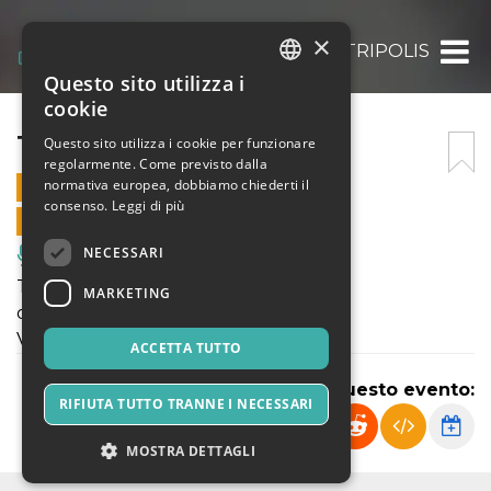
×
TRIPOLIS
Questo sito utilizza i
ITALIAN
cookie
ENGLISH
TRIPOLIS
Questo sito utilizza i cookie per funzionare
regolarmente. Come previsto dalla
SPANISH
normativa europea, dobbiamo chiederti il
17 MARZO 2023 - 21:00
consenso.
Leggi di più
VENDITE ONLINE TERMINATE
NECESSARI
Musica, Eventi Live, Club
Tripolis
MARKETING
di e con Dario Muratore
Venerdì 17 Marzo ore 21:00
ACCETTA TUTTO
Condividi questo evento:
RIFIUTA TUTTO TRANNE I NECESSARI
MOSTRA DETTAGLI