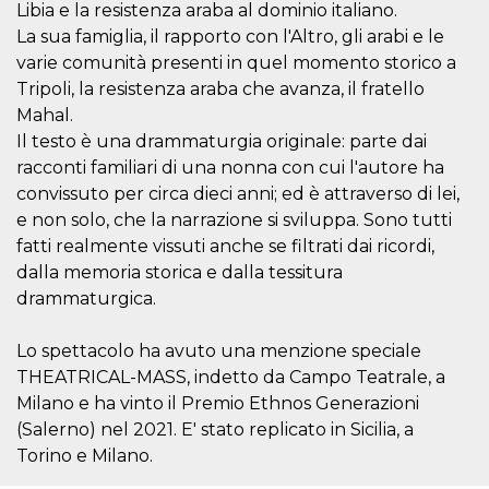
.oooh.events
Libia e la resistenza araba al dominio italiano.
browser accetti i
cookie.
La sua famiglia, il rapporto con l'Altro, gli arabi e le
varie comunità presenti in quel momento storico a
PHPSESSID
Sessione
Cookie
PHP.net
generato da
oooh.events
Tripoli, la resistenza araba che avanza, il fratello
applicazioni
basate sul
Mahal.
linguaggio PHP.
Si tratta di un
Il testo è una drammaturgia originale: parte dai
identificatore
racconti familiari di una nonna con cui l'autore ha
generico
utilizzato per
convissuto per circa dieci anni; ed è attraverso di lei,
mantenere le
variabili di
e non solo, che la narrazione si sviluppa. Sono tutti
sessione utente.
fatti realmente vissuti anche se filtrati dai ricordi,
Normalmente è
un numero
dalla memoria storica e dalla tessitura
generato in
modo casuale, il
drammaturgica.
modo in cui
viene utilizzato
può essere
Lo spettacolo ha avuto una menzione speciale
specifico per il
sito, ma un
THEATRICAL-MASS, indetto da Campo Teatrale, a
buon esempio è
mantenere uno
Milano e ha vinto il Premio Ethnos Generazioni
stato di accesso
(Salerno) nel 2021. E' stato replicato in Sicilia, a
per un utente
tra le pagine.
Torino e Milano.
m
1 anno 1
Questo cookie
Stripe