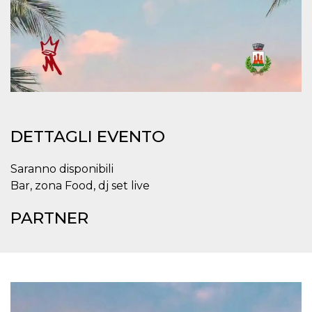
.oooh.events
browser accetti i
cookie.
PHPSESSID
Sessione
Cookie
PHP.net
generato da
oooh.events
applicazioni
basate sul
linguaggio PHP.
Si tratta di un
identificatore
generico
utilizzato per
mantenere le
DETTAGLI EVENTO
variabili di
sessione utente.
Normalmente è
un numero
Saranno disponibili
generato in
Bar, zona Food, dj set live
modo casuale, il
modo in cui
viene utilizzato
PARTNER
può essere
specifico per il
sito, ma un
buon esempio è
mantenere uno
stato di accesso
per un utente
tra le pagine.
m
1 anno 1
Questo cookie
Stripe