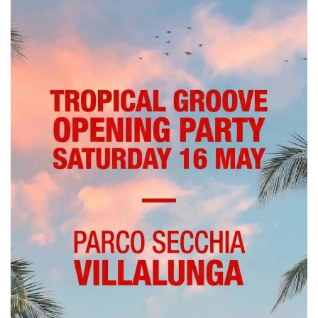
mese
viene
m.stripe.com
generalmente
utilizzato per le
prestazioni e
l'ottimizzazione
dei servizi di
elaborazione
dei pagamenti,
facilitando la
memorizzazione
dei contenuti
sul browser per
rendere le
pagine più
veloci.
CookieScriptConsent
4
Questo cookie
CookieScript
settimane
viene utilizzato
oooh.events
2 giorni
dal servizio
Cookie-
Script.com per
ricordare le
preferenze di
consenso sui
cookie dei
visitatori. È
necessario che il
banner dei
cookie di
Cookie-
Script.com
funzioni