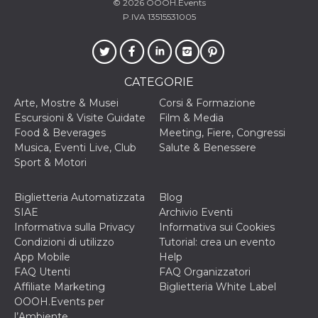
© 2026
OOOH.Events
cookie viene
P.IVA 13515531005
anche trami
piace e altri
pulsanti e t
Facebook
posizionati 
molti siti W
diversi.
CATEGORIE
dpr
.facebook.com
1
permette di
Arte, Mostre & Musei
Corsi & Formazione
settimana
controllare 
Escursioni & Visite Guidate
Film & Media
funzione “S
su Facebook
Food & Beverages
Meeting, Fiere, Congressi
pulsante “M
Musica, Eventi Live, Club
Salute & Benessere
piace”, rac
le impostaz
Sport & Motori
della lingua
permettono
condividere
Biglietteria Automatizzata
Blog
pagina.
SIAE
Archivio Eventi
fr
3 mesi
Contiene la
Meta
Informativa sulla Privacy
Informativa sui Cookies
combinazio
Platform Inc.
ID univoco 
.facebook.com
Condizioni di utilizzo
Tutorial: crea un evento
browser e
App Mobile
Help
dell'utente,
utilizzata pe
FAQ Utenti
FAQ Organizzatori
pubblicità m
Affiliate Marketing
Biglietteria White Label
oo
5 anni
consente
Meta
OOOH.Events per
all'utente di
Platform Inc.
l’Ambiente