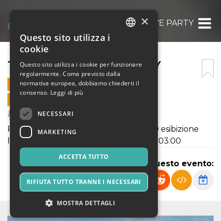
×
TROPICAL GROOVE PARTY
Questo sito utilizza i
ITALIAN
cookie
ENGLISH
TROPICAL GROOVE PARTY
Questo sito utilizza i cookie per funzionare
regolarmente. Come previsto dalla
SPANISH
normativa europea, dobbiamo chiederti il
16 MAGGIO 2026 - 19:40
consenso.
Leggi di più
VENDITE ONLINE TERMINATE
NECESSARI
Musica, Eventi Live, Club
Parco secchia di villalunga, dalle 20:00 esibizione
MARKETING
live dal vivo e in seguito dj set fino alle 03:00
ACCETTA TUTTO
Condividi questo evento:
RIFIUTA TUTTO TRANNE I NECESSARI
MOSTRA DETTAGLI