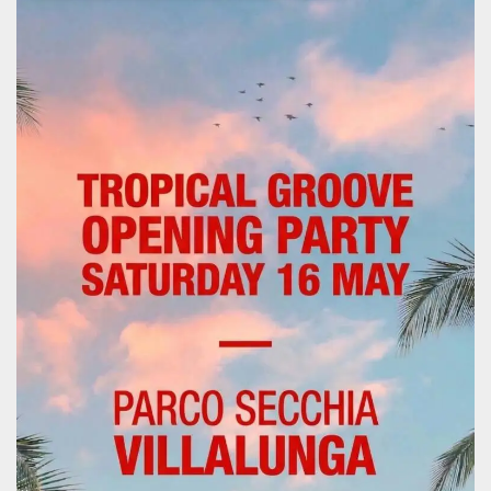
Necessari
Marketing
I cookie strettamente necessari o tecnici sono
indispensabili al funzionamento del sito. I
servizi qui presenti non potranno funzionare
senza.
Provider /
Nome
Scadenza
Descrizione
Dominio
cf_clearance
1 anno
Clearance
Cloudflare,
Cookie from
Inc.
CloudFlare
.oooh.events
stores the proof
of challenge
passed. It is
used to no
longer issue a
captcha or
jschallenge
challenge if
present. It is
required to
reach origin
server.
wordpress_test_cookie
Sessione
Cookie di
Automattic
Wordpress,
Inc.
verifica che il