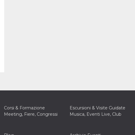
Corsi & Formazione
Escursioni & Visite Guidate
Meeting, Fiere, Congressi
Musica, Eventi Live, Club