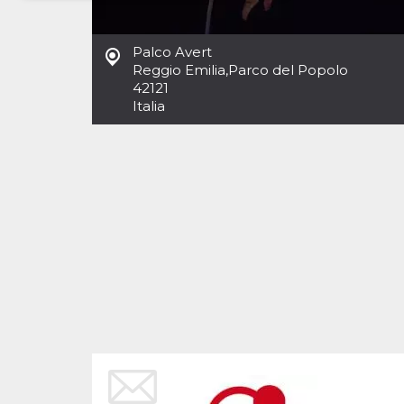
Necessari
Marketing
Palco Avert
I cookie strettamente necessari o tecnici sono
Reggio Emilia
,
Parco del Popolo
indispensabili al funzionamento del sito. I
42121
servizi qui presenti non potranno funzionare
Italia
senza.
Provider /
Nome
Scadenza
Descrizione
Dominio
cf_clearance
1 anno
Clearance
Cloudflare,
Cookie from
Inc.
CloudFlare
.oooh.events
stores the proof
of challenge
passed. It is
used to no
longer issue a
captcha or
jschallenge
challenge if
present. It is
required to
reach origin
server.
wordpress_test_cookie
Sessione
Cookie di
Automattic
Wordpress,
Inc.
verifica che il