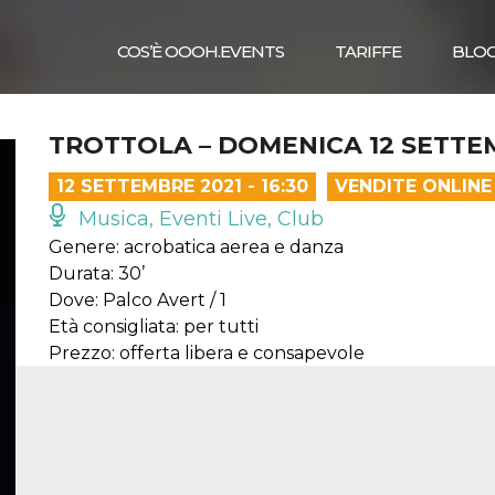
COS’È OOOH.EVENTS
TARIFFE
BLO
TROTTOLA – DOMENICA 12 SETTEM
12 SETTEMBRE 2021 - 16:30
VENDITE ONLINE
Musica, Eventi Live, Club
Genere: acrobatica aerea e danza
Durata: 30’
Dove: Palco Avert / 1
Età consigliata: per tutti
Prezzo: offerta libera e consapevole