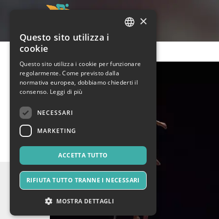
×
Questo sito utilizza i
ITALIAN
cookie
ENGLISH
Questo sito utilizza i cookie per funzionare
regolarmente. Come previsto dalla
SPANISH
normativa europea, dobbiamo chiederti il
consenso.
Leggi di più
NECESSARI
MARKETING
ACCETTA TUTTO
RIFIUTA TUTTO TRANNE I NECESSARI
MOSTRA DETTAGLI