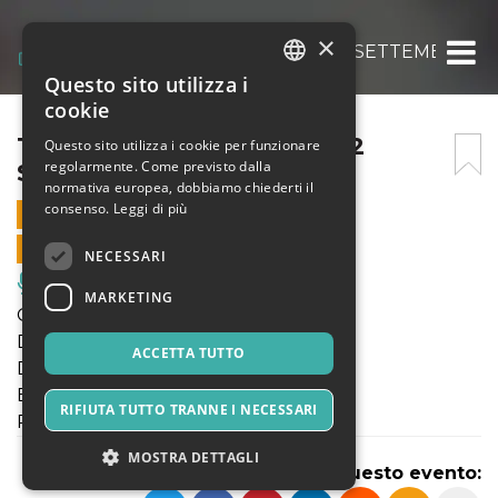
×
TROTTOLA – DOMENICA 12 SETTEMBRE, OR
Questo sito utilizza i
ITALIAN
cookie
ENGLISH
TROTTOLA – DOMENICA 12
Questo sito utilizza i cookie per funzionare
regolarmente. Come previsto dalla
SETTEMBRE, ORE 19
SPANISH
normativa europea, dobbiamo chiederti il
consenso.
Leggi di più
12 SETTEMBRE 2021 - 19:00
VENDITE ONLINE TERMINATE
NECESSARI
Musica, Eventi Live, Club
MARKETING
Genere: acrobatica aerea e danza
Durata: 30’
ACCETTA TUTTO
Dove: Palco Avert / 1
Età consigliata: per tutti
RIFIUTA TUTTO TRANNE I NECESSARI
Prezzo: offerta libera e consapevole
MOSTRA DETTAGLI
Condividi questo evento: