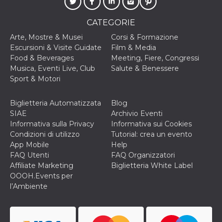
o persistent
30 giorni
CATEGORIE
datr
2 anni
Questo coo
Meta
identifica il
Platform Inc.
Arte, Mostre & Musei
Corsi & Formazione
browser che
.facebook.com
Escursioni & Visite Guidate
Film & Media
connette a
Facebook. 
Food & Beverages
Meeting, Fiere, Congressi
direttament
Musica, Eventi Live, Club
Salute & Benessere
legato alla 
Facebook
Sport & Motori
dell'utente.
Facebook s
che viene
Biglietteria Automatizzata
Blog
utilizzato p
aiutare con 
SIAE
Archivio Eventi
sicurezza e a
Informativa sulla Privacy
Informativa sui Cookies
di accesso
sospette, in
Condizioni di utilizzo
Tutorial: crea un evento
particolare p
App Mobile
Help
rilevamento
bot che ten
FAQ Utenti
FAQ Organizzatori
di accedere 
Affiliate Marketing
Biglietteria White Label
servizio. F
afferma anc
OOOH.Events per
il profilo
l’Ambiente
comportame
associato a
ciascun coo
datr viene
eliminato d
giorni. Que