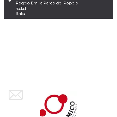
mese
viene
m.stripe.com
Reggio Emilia
,
Parco del Popolo
generalmente
utilizzato per le
42121
prestazioni e
Italia
l'ottimizzazione
dei servizi di
elaborazione
dei pagamenti,
facilitando la
memorizzazione
dei contenuti
sul browser per
rendere le
pagine più
veloci.
CookieScriptConsent
4
Questo cookie
CookieScript
settimane
viene utilizzato
oooh.events
2 giorni
dal servizio
Cookie-
Script.com per
ricordare le
preferenze di
consenso sui
cookie dei
visitatori. È
necessario che il
banner dei
cookie di
Cookie-
Script.com
funzioni