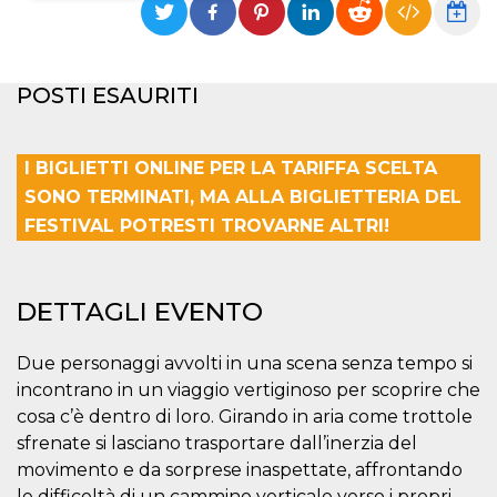
Necessari
Marketing
I cookie strettamente necessari o tecnici sono
POSTI ESAURITI
indispensabili al funzionamento del sito. I
servizi qui presenti non potranno funzionare
senza.
I BIGLIETTI ONLINE PER LA TARIFFA SCELTA
Provider /
Nome
Scadenza
Descrizione
Dominio
SONO TERMINATI, MA ALLA BIGLIETTERIA DEL
cf_clearance
1 anno
Clearance
Cloudflare,
FESTIVAL POTRESTI TROVARNE ALTRI!
Cookie from
Inc.
CloudFlare
.oooh.events
stores the proof
of challenge
passed. It is
DETTAGLI EVENTO
used to no
longer issue a
captcha or
jschallenge
Due personaggi avvolti in una scena senza tempo si
challenge if
present. It is
incontrano in un viaggio vertiginoso per scoprire che
required to
cosa c’è dentro di loro. Girando in aria come trottole
reach origin
server.
sfrenate si lasciano trasportare dall’inerzia del
wordpress_test_cookie
Sessione
Cookie di
Automattic
movimento e da sorprese inaspettate, affrontando
Wordpress,
Inc.
le difficoltà di un cammino verticale verso i propri
verifica che il