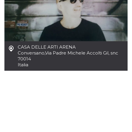
.oooh.events
browser accetti i
cookie.
PHPSESSID
Sessione
Cookie
PHP.net
generato da
oooh.events
applicazioni
basate sul
linguaggio PHP.
Si tratta di un
identificatore
generico
CASA DELLE ARTI ARENA
utilizzato per
Conversano
,
Via Padre Michele Accolti Gil, snc
mantenere le
variabili di
70014
sessione utente.
Italia
Normalmente è
un numero
generato in
modo casuale, il
modo in cui
viene utilizzato
può essere
specifico per il
sito, ma un
buon esempio è
mantenere uno
stato di accesso
per un utente
tra le pagine.
m
1 anno 1
Questo cookie
Stripe