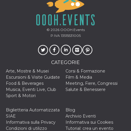
correttamente.
Storage declaration
Storage
Nome
Descrizione
type
© 2026
OOOH.Events
fbssls_314278995690155
Session
P.IVA 13515531005
storage
wpEmojiSettingsSupports
Session
storage
cn_uc__
Local
CATEGORIE
storage
Arte, Mostre & Musei
Corsi & Formazione
Escursioni & Visite Guidate
Film & Media
Food & Beverages
Meeting, Fiere, Congressi
Musica, Eventi Live, Club
Salute & Benessere
Sport & Motori
Provider /
Biglietteria Automatizzata
Blog
Nome
Scadenza
Descrizione
Dominio
SIAE
Archivio Eventi
c_user
4
Cookie di a
Informativa sulla Privacy
Informativa sui Cookies
Meta
settimane
utente. Può
Platform Inc.
Condizioni di utilizzo
Tutorial: crea un evento
2 giorni
essere di se
.facebook.com