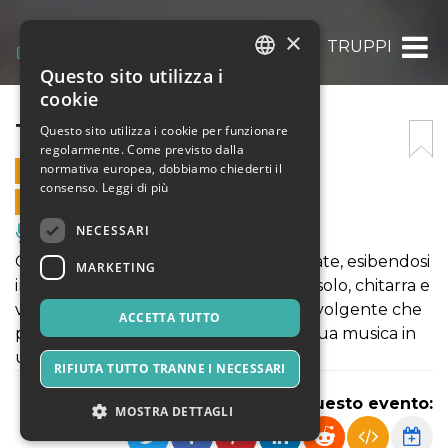
×
TRUPPI
Questo sito utilizza i
ITALIAN
cookie
ENGLISH
TRUPPI
Questo sito utilizza i cookie per funzionare
regolarmente. Come previsto dalla
SPANISH
normativa europea, dobbiamo chiederti il
14 SETTEMBRE 2024 - 21:30
consenso.
Leggi di più
VENDITE ONLINE TERMINATE
NECESSARI
Musica, Eventi Live, Club
Giovanni Truppi sarà in tour quest'estate, esibendosi
MARKETING
in un'emozionante serie di concerti in solo, chitarra e
voce. Sarà un'esperienza intima e coinvolgente che
ACCETTA TUTTO
permetterà al pubblico di scoprire la sua musica in
un modo completamente nuovo.
RIFIUTA TUTTO TRANNE I NECESSARI
Condividi questo evento:
MOSTRA DETTAGLI