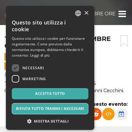
×
TUDEI – VENERDÌ 12 DICEMBRE ORE 20.45
Questo sito utilizza i
ITALIAN
cookie
ENGLISH
TUDEI – VENERDÌ 12 DICEMBRE
Questo sito utilizza i cookie per funzionare
regolarmente. Come previsto dalla
ORE 20.45
SPANISH
normativa europea, dobbiamo chiederti il
consenso.
Leggi di più
12 DICEMBRE 2025 - 20:45
VENDITE ONLINE TERMINATE
NECESSARI
Musica, Eventi Live, Club
MARKETING
TUDEI - Venerdì 12 dicembre ore 20.45
Commedia in atto unico, di e con Giovanni Cecchini.
ACCETTA TUTTO
Condividi questo evento:
RIFIUTA TUTTO TRANNE I NECESSARI
MOSTRA DETTAGLI