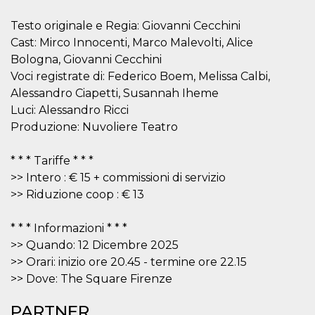
mese
viene
m.stripe.com
generalmente
utilizzato per le
Testo originale e Regia: Giovanni Cecchini
prestazioni e
l'ottimizzazione
Cast: Mirco Innocenti, Marco Malevolti, Alice
dei servizi di
Bologna, Giovanni Cecchini
elaborazione
dei pagamenti,
Voci registrate di: Federico Boem, Melissa Calbi,
facilitando la
memorizzazione
Alessandro Ciapetti, Susannah Iheme
dei contenuti
Luci: Alessandro Ricci
sul browser per
rendere le
Produzione: Nuvoliere Teatro
pagine più
veloci.
CookieScriptConsent
4
Questo cookie
* * * Tariffe * * *
CookieScript
settimane
viene utilizzato
oooh.events
>> Intero : € 15 + commissioni di servizio
2 giorni
dal servizio
Cookie-
>> Riduzione coop : € 13
Script.com per
ricordare le
preferenze di
* * * Informazioni * * *
consenso sui
cookie dei
>> Quando: 12 Dicembre 2025
visitatori. È
necessario che il
>> Orari: inizio ore 20.45 - termine ore 22.15
banner dei
cookie di
>> Dove: The Square Firenze
Cookie-
Script.com
funzioni
PARTNER