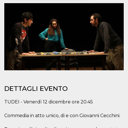
Necessari
Marketing
I cookie strettamente necessari o tecnici sono
indispensabili al funzionamento del sito. I
servizi qui presenti non potranno funzionare
senza.
Provider /
Nome
Scadenza
Descrizione
Dominio
cf_clearance
1 anno
Clearance
Cloudflare,
Cookie from
Inc.
CloudFlare
.oooh.events
stores the proof
of challenge
passed. It is
used to no
longer issue a
DETTAGLI EVENTO
captcha or
jschallenge
challenge if
present. It is
TUDEI - Venerdì 12 dicembre ore 20.45
required to
reach origin
server.
Commedia in atto unico, di e con Giovanni Cecchini.
wordpress_test_cookie
Sessione
Cookie di
Automattic
Wordpress,
Inc.
verifica che il