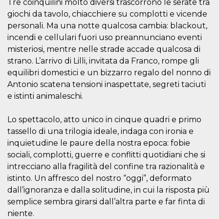
.oooh.events
Tre coinquilini molto diversi trascorrono le serate tra
browser accetti i
giochi da tavolo, chiacchiere su complotti e vicende
cookie.
personali. Ma una notte qualcosa cambia: blackout,
PHPSESSID
Sessione
Cookie
PHP.net
generato da
oooh.events
incendi e cellulari fuori uso preannunciano eventi
applicazioni
basate sul
misteriosi, mentre nelle strade accade qualcosa di
linguaggio PHP.
strano. L’arrivo di Lilli, invitata da Franco, rompe gli
Si tratta di un
identificatore
equilibri domestici e un bizzarro regalo del nonno di
generico
utilizzato per
Antonio scatena tensioni inaspettate, segreti taciuti
mantenere le
e istinti animaleschi.
variabili di
sessione utente.
Normalmente è
un numero
Lo spettacolo, atto unico in cinque quadri e primo
generato in
modo casuale, il
tassello di una trilogia ideale, indaga con ironia e
modo in cui
inquietudine le paure della nostra epoca: fobie
viene utilizzato
può essere
sociali, complotti, guerre e conflitti quotidiani che si
specifico per il
sito, ma un
intrecciano alla fragilità del confine tra razionalità e
buon esempio è
istinto. Un affresco del nostro “oggi”, deformato
mantenere uno
stato di accesso
dall’ignoranza e dalla solitudine, in cui la risposta più
per un utente
tra le pagine.
semplice sembra girarsi dall’altra parte e far finta di
niente.
m
1 anno 1
Questo cookie
Stripe