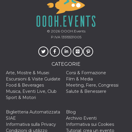
secondi
Cloudflare 
.hubspot.com
distinguere 
umani e bot
vantaggioso 
sito Web, al
di effettuar
rapporti val
sull'utilizzo
© 2026
OOOH.Events
proprio sit
P.IVA 13515531005
_cfuvid
.hubspot.com
Sessione
Questo coo
viene utiliz
Cloudflare 
monitorare 
utenti attra
CATEGORIE
le sessioni 
ottimizzare
Arte, Mostre & Musei
Corsi & Formazione
l'esperienza
dell'utente
Escursioni & Visite Guidate
Film & Media
mantenendo
Food & Beverages
Meeting, Fiere, Congressi
coerenza de
sessione e
Musica, Eventi Live, Club
Salute & Benessere
fornendo se
Sport & Motori
personalizza
YSC
Sessione
Questo cook
Google LLC
impostato 
.youtube.com
Biglietteria Automatizzata
Blog
YouTube pe
SIAE
Archivio Eventi
tenere tracc
delle
Informativa sulla Privacy
Informativa sui Cookies
visualizzazi
Condizioni di utilizzo
Tutorial: crea un evento
video incorp