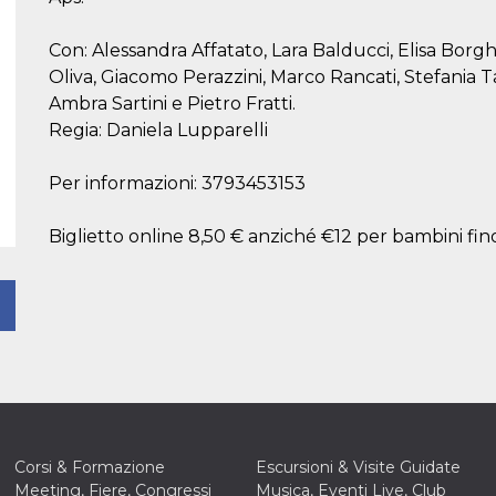
Con: Alessandra Affatato, Lara Balducci, Elisa Borgh
Oliva, Giacomo Perazzini, Marco Rancati, Stefania 
Ambra Sartini e Pietro Fratti.
Regia: Daniela Lupparelli
Per informazioni: 3793453153
Biglietto online 8,50 € anziché €12 per bambini fino
Corsi & Formazione
Escursioni & Visite Guidate
Meeting, Fiere, Congressi
Musica, Eventi Live, Club