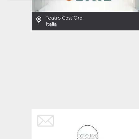
Necessari
Marketing
Teatro Cast Oro
I cookie strettamente necessari o tecnici sono
Italia
indispensabili al funzionamento del sito. I
servizi qui presenti non potranno funzionare
senza.
Provider /
Nome
Scadenza
Descrizione
Dominio
cf_clearance
1 anno
Clearance
Cloudflare,
Cookie from
Inc.
CloudFlare
.oooh.events
stores the proof
of challenge
passed. It is
used to no
longer issue a
captcha or
jschallenge
challenge if
present. It is
required to
reach origin
server.
wordpress_test_cookie
Sessione
Cookie di
Automattic
Wordpress,
Inc.
verifica che il