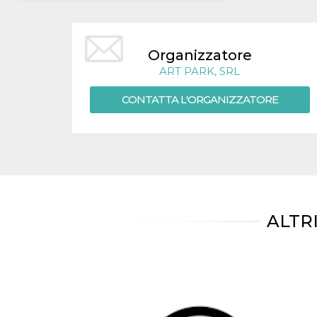
Necessari
Marketing
I cookie strettamente necessari o tecnici sono
Organizzatore
indispensabili al funzionamento del sito. I
ART PARK, SRL
servizi qui presenti non potranno funzionare
senza.
CONTATTA L'ORGANIZZATORE
Provider /
Nome
Scadenza
Descrizione
Dominio
cf_clearance
1 anno
Clearance
Cloudflare,
Cookie from
Inc.
CloudFlare
.oooh.events
stores the proof
of challenge
passed. It is
used to no
longer issue a
ALTR
captcha or
jschallenge
challenge if
present. It is
required to
reach origin
server.
wordpress_test_cookie
Sessione
Cookie di
Automattic
Wordpress,
Inc.
verifica che il