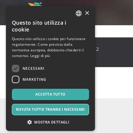
×
Questo sito utilizza i
ITALIAN
cookie
ENGLISH
Questo sito utilizza i cookie per funzionare
PIN, La Spezia
regolarmente. Come previsto dalla
SPANISH
La Spezia
,
Viale Mazzini, 2
normativa europea, dobbiamo chiederti il
19121
consenso.
Leggi di più
Italia
NECESSARI
MARKETING
ACCETTA TUTTO
RIFIUTA TUTTO TRANNE I NECESSARI
MOSTRA DETTAGLI