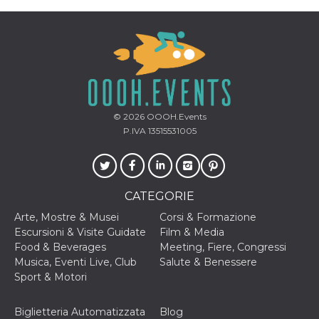
memorizzazione
dei contenuti
sul browser per
rendere le
pagine più
veloci.
Storage declaration
Nome
Storage type
Descrizione
© 2026
OOOH.Events
wpEmojiSettingsSupports
Archiviazione
di sessione
P.IVA 13515531005
cn_uc__
Archiviazione
locale
fbssls_314278995690155
Archiviazione
di sessione
CATEGORIE
Arte, Mostre & Musei
Corsi & Formazione
Escursioni & Visite Guidate
Film & Media
Food & Beverages
Meeting, Fiere, Congressi
Provider /
Musica, Eventi Live, Club
Salute & Benessere
Nome
Scadenza
Descrizione
Dominio
Sport & Motori
__Secure-
.youtube.com
5 mesi 4
YNID
settimane
Provider /
Nome
Scadenza
Descrizione
Biglietteria Automatizzata
Blog
Dominio