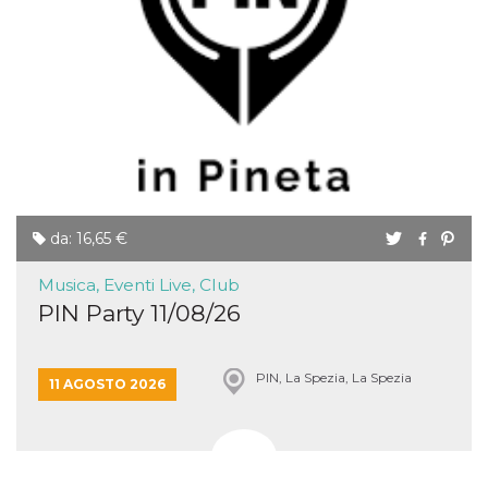
per un utente
tra le pagine.
CookieScriptConsent
4
Questo cookie
CookieScript
settimane
viene utilizzato
oooh.events
2 giorni
dal servizio
Cookie-
Script.com per
ricordare le
preferenze di
consenso sui
cookie dei
visitatori. È
necessario che il
banner dei
da: 16,65 €
cookie di
Cookie-
Script.com
Musica, Eventi Live, Club
funzioni
correttamente.
PIN Party 11/08/26
m
1 anno 1
Questo cookie
Stripe
mese
viene
m.stripe.com
generalmente
PIN, La Spezia, La Spezia
utilizzato per le
11 AGOSTO 2026
prestazioni e
l'ottimizzazione
dei servizi di
elaborazione
dei pagamenti,
facilitando la