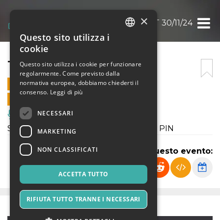
×
TWERK IT 30/11/24
Questo sito utilizza i
ITALIAN
cookie
ENGLISH
TWERK IT 30/11/24
Questo sito utilizza i cookie per funzionare
regolarmente. Come previsto dalla
SPANISH
normativa europea, dobbiamo chiederti il
30 NOVEMBRE 2024 - 23:50
consenso.
Leggi di più
VENDITE ONLINE TERMINATE
NECESSARI
Musica, Eventi Live, Club
Serata commerciale raeggeton sabato PIN
MARKETING
NON CLASSIFICATI
Condividi questo evento:
ACCETTA TUTTO
RIFIUTA TUTTO TRANNE I NECESSARI