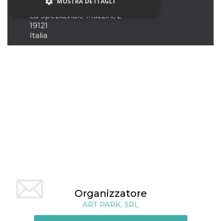
MOSTRA DETTAGLI
PIN, La Spezia
La Spezia
,
Viale Mazzini, 2
19121
Italia
Necessari
Marketing
Non classificati
I cookie strettamente necessari o tecnici sono
indispensabili al funzionamento del sito. I
servizi qui presenti non potranno funzionare
senza.
Provider /
Nome
Scadenza
Descrizione
Dominio
cf_clearance
1 anno
Clearance
Cloudflare,
Cookie from
Inc.
CloudFlare
.oooh.events
stores the proof
of challenge
passed. It is
used to no
longer issue a
captcha or
Organizzatore
jschallenge
challenge if
ART PARK, SRL
present. It is
required to
reach origin