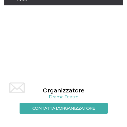
mese
viene
m.stripe.com
generalmente
utilizzato per le
prestazioni e
l'ottimizzazione
dei servizi di
elaborazione
dei pagamenti,
facilitando la
memorizzazione
dei contenuti
sul browser per
rendere le
pagine più
veloci.
CookieScriptConsent
4
Questo cookie
CookieScript
settimane
viene utilizzato
oooh.events
2 giorni
dal servizio
Cookie-
Script.com per
ricordare le
preferenze di
Organizzatore
consenso sui
cookie dei
Drama Teatro
visitatori. È
necessario che il
CONTATTA L'ORGANIZZATORE
banner dei
cookie di
Cookie-
Script.com
funzioni