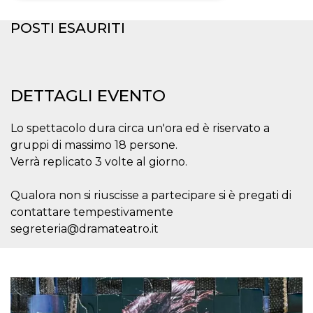
Necessari
Marketing
POSTI ESAURITI
I cookie strettamente necessari o tecnici sono
indispensabili al funzionamento del sito. I
servizi qui presenti non potranno funzionare
senza.
DETTAGLI EVENTO
Provider /
Nome
Scadenza
Descrizione
Dominio
Lo spettacolo dura circa un'ora ed è riservato a
cf_clearance
1 anno
Clearance
Cloudflare,
gruppi di massimo 18 persone.
Cookie from
Inc.
CloudFlare
.oooh.events
Verrà replicato 3 volte al giorno.
stores the proof
of challenge
passed. It is
Qualora non si riuscisse a partecipare si è pregati di
used to no
longer issue a
contattare tempestivamente
captcha or
jschallenge
segreteria@dramateatro.it
challenge if
present. It is
required to
reach origin
server.
wordpress_test_cookie
Sessione
Cookie di
Automattic
Wordpress,
Inc.
verifica che il