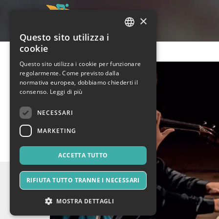
×
Questo sito utilizza i
ITALIAN
cookie
ENGLISH
Questo sito utilizza i cookie per funzionare
regolarmente. Come previsto dalla
SPANISH
normativa europea, dobbiamo chiederti il
consenso.
Leggi di più
NECESSARI
MARKETING
ACCETTA TUTTO
RIFIUTA TUTTO TRANNE I NECESSARI
MOSTRA DETTAGLI