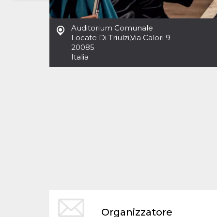
Necessari
Marketing
Auditorium Comunale
I cookie strettamente necessari o tecnici sono
Locate Di Triulzi
,
Via Calori 9
indispensabili al funzionamento del sito. I
20085
servizi qui presenti non potranno funzionare
Italia
senza.
Provider /
Nome
Scadenza
Descrizione
Dominio
cf_clearance
1 anno
Clearance
Cloudflare,
Cookie from
Inc.
CloudFlare
.oooh.events
stores the proof
of challenge
passed. It is
used to no
longer issue a
captcha or
jschallenge
challenge if
present. It is
required to
reach origin
server.
wordpress_test_cookie
Sessione
Cookie di
Automattic
Organizzatore
Wordpress,
Inc.
verifica che il