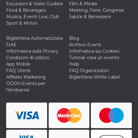
secondi
Cloudflare 
.hubspot.com
Escursioni & Visite Guidate
Film & Media
distinguere 
Food & Beverages
Meeting, Fiere, Congressi
umani e bot
vantaggioso 
Musica, Eventi Live, Club
Salute & Benessere
sito Web, al
Sport & Motori
di effettuar
rapporti val
sull'utilizzo
proprio sit
Biglietteria Automatizzata
Blog
SIAE
Archivio Eventi
_cfuvid
.hubspot.com
Sessione
Questo coo
viene utiliz
Informativa sulla Privacy
Informativa sui Cookies
Cloudflare 
Condizioni di utilizzo
Tutorial: crea un evento
monitorare 
utenti attra
App Mobile
Help
le sessioni 
FAQ Utenti
FAQ Organizzatori
ottimizzare
l'esperienza
Affiliate Marketing
Biglietteria White Label
dell'utente
OOOH.Events per
mantenendo
coerenza de
l’Ambiente
sessione e
fornendo se
personalizza
YSC
Sessione
Questo cook
Google LLC
impostato 
.youtube.com
YouTube pe
tenere tracc
delle
visualizzazi
video incorp