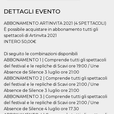
Necessari
Marketing
DETTAGLI EVENTO
I cookie strettamente necessari o tecnici sono
indispensabili al funzionamento del sito. I
ABBONAMENTO ARTINVITA 2021 (4 SPETTACOLI)
servizi qui presenti non potranno funzionare
È possibile acquistare in abbonamento tutti gli
senza.
spettacoli di Artinvita 2021
Provider /
Nome
Scadenza
Descrizione
INTERO 50,00€
Dominio
cf_clearance
1 anno
Clearance
Cloudflare,
Cookie from
Di seguito le combinazioni disponibili
Inc.
CloudFlare
.oooh.events
ABBONAMENTO 1 | Comprende tutti gli spettacoli
stores the proof
of challenge
del festival e le repliche di Scavi ore 19:00 / Une
passed. It is
used to no
Absence de Silence 3 luglio ore 21:00
longer issue a
ABBONAMENTO 2 | Comprende tutti gli spettacoli
captcha or
jschallenge
del festival e le repliche di Scavi ore 21:00 / Une
challenge if
present. It is
Absence de Silence 3 luglio ore 21:00
required to
reach origin
ABBONAMENTO 3 | Comprende tutti gli spettacoli
server.
del festival e le repliche di Scavi ore 21:00 / Une
wordpress_test_cookie
Sessione
Cookie di
Automattic
Absence de Silence 4 luglio ore 17:30
Wordpress,
Inc.
verifica che il