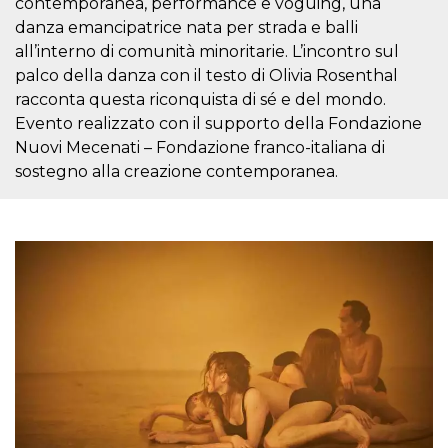
contemporanea, performance e voguing, una
o persistent
30 giorni
danza emancipatrice nata per strada e balli
all’interno di comunità minoritarie. L’incontro sul
datr
2 anni
Questo coo
Meta
identifica il
Platform Inc.
palco della danza con il testo di Olivia Rosenthal
browser che
.facebook.com
connette a
racconta questa riconquista di sé e del mondo.
Facebook. 
Evento realizzato con il supporto della Fondazione
direttament
legato alla 
Nuovi Mecenati – Fondazione franco-italiana di
Facebook
dell'utente.
sostegno alla creazione contemporanea.
Facebook s
che viene
utilizzato p
aiutare con 
sicurezza e a
di accesso
sospette, in
particolare p
rilevamento
bot che ten
di accedere 
servizio. F
afferma anc
il profilo
comportame
associato a
ciascun coo
datr viene
eliminato d
giorni. Que