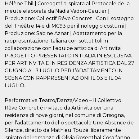
mese
viene
m.stripe.com
Hélène Thil | Coreografia ispirata al Protocole de la
generalmente
utilizzato per le
meute elaborata da Nadia Vadori-Gautier |
prestazioni e
Produzione: Collectif Rêve Concret | Con il sostegno
l'ottimizzazione
dei servizi di
del Théâtre 14 e di MC93 per il noleggio costumi |
elaborazione
dei pagamenti,
Produzione: Sabine Aznar | Adattamento per la
facilitando la
memorizzazione
rappresentazione italiana con sottotitoli in
dei contenuti
collaborazione con l’equipe artistica di Artinvita.
sul browser per
rendere le
PROGETTO PRESENTATO IN ITALIA IN ESCLUSIVA
pagine più
veloci.
PER ARTINVITA E IN RESIDENZA ARTISTICA DAL 27
GIUGNO AL 3 LUGLIO PER L’ADATTAMENTO IN
CookieScriptConsent
4
Questo cookie
CookieScript
settimane
viene utilizzato
oooh.events
SCENA CON RAPPRESENTAZIONI IL 03 E IL 04
2 giorni
dal servizio
Cookie-
LUGLIO.
Script.com per
ricordare le
preferenze di
Performative Teatro/Danza/Video – Il Collettivo
consenso sui
cookie dei
Rêve Concret è invitato da Artinvita per una
visitatori. È
necessario che il
residenza di nove giorni, nel comune di Orsogna,
banner dei
per l’adattamento dello spettacolo Une Absence de
cookie di
Cookie-
Silence, diretto da Mathieu Touzé, liberamente
Script.com
funzioni
ispirato dal romanzo di Olivia Rosenthal Cosa fanno