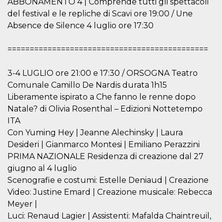
ABBONAMENTO 4 | Comprende tutti gli spettacoli
.oooh.events
browser accetti i
del festival e le repliche di Scavi ore 19:00 / Une
cookie.
Absence de Silence 4 luglio ore 17:30
PHPSESSID
Sessione
Cookie
PHP.net
generato da
oooh.events
applicazioni
=============================================
basate sul
linguaggio PHP.
Si tratta di un
identificatore
3-4 LUGLIO ore 21:00 e 17:30 / ORSOGNA Teatro
generico
utilizzato per
Comunale Camillo De Nardis durata 1h15
mantenere le
Liberamente ispirato a Che fanno le renne dopo
variabili di
sessione utente.
Natale? di Olivia Rosenthal – Edizioni Nottetempo
Normalmente è
un numero
ITA
generato in
Con Yuming Hey | Jeanne Alechinsky | Laura
modo casuale, il
modo in cui
Desideri | Gianmarco Montesi | Emiliano Perazzini
viene utilizzato
può essere
PRIMA NAZIONALE Residenza di creazione dal 27
specifico per il
sito, ma un
giugno al 4 luglio
buon esempio è
Scenografie e costumi: Estelle Deniaud | Creazione
mantenere uno
stato di accesso
Video: Justine Emard | Creazione musicale: Rebecca
per un utente
tra le pagine.
Meyer |
Luci: Renaud Lagier | Assistenti: Mafalda Chaintreuil,
m
1 anno 1
Questo cookie
Stripe