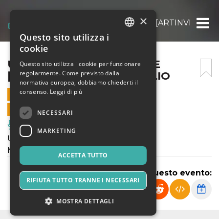
×
UNE ABSENCE DE SILENCE [ARTINVITA 2021
Questo sito utilizza i
ITALIAN
cookie
ENGLISH
UNE ABSENCE DE SILENCE
Questo sito utilizza i cookie per funzionare
regolarmente. Come previsto dalla
[ARTINVITA 2021] – 3 LUGLIO
SPANISH
normativa europea, dobbiamo chiederti il
consenso.
Leggi di più
3 LUGLIO 2021 - 21:00
VENDITE ONLINE TERMINATE
NECESSARI
Musica, Eventi Live, Club
MARKETING
Une Absence de Silence
Mathieu Touzé
ACCETTA TUTTO
Condividi questo evento:
RIFIUTA TUTTO TRANNE I NECESSARI
MOSTRA DETTAGLI