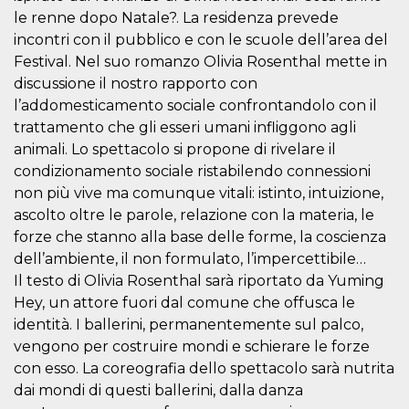
correttamente.
le renne dopo Natale?. La residenza prevede
Storage declaration
incontri con il pubblico e con le scuole dell’area del
Festival. Nel suo romanzo Olivia Rosenthal mette in
Storage
Nome
Descrizione
type
discussione il nostro rapporto con
l’addomesticamento sociale confrontandolo con il
fbssls_314278995690155
Session
storage
trattamento che gli esseri umani infliggono agli
wpEmojiSettingsSupports
Session
animali. Lo spettacolo si propone di rivelare il
storage
condizionamento sociale ristabilendo connessioni
cn_uc__
Local
non più vive ma comunque vitali: istinto, intuizione,
storage
ascolto oltre le parole, relazione con la materia, le
forze che stanno alla base delle forme, la coscienza
dell’ambiente, il non formulato, l’impercettibile…
Il testo di Olivia Rosenthal sarà riportato da Yuming
Hey, un attore fuori dal comune che offusca le
identità. I ballerini, permanentemente sul palco,
Provider /
vengono per costruire mondi e schierare le forze
Nome
Scadenza
Descrizione
Dominio
con esso. La coreografia dello spettacolo sarà nutrita
c_user
4
Cookie di a
Meta
dai mondi di questi ballerini, dalla danza
settimane
utente. Può
Platform Inc.
2 giorni
essere di se
.facebook.com