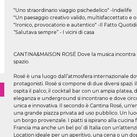
"Uno straordinario viaggio psichedelico" -Indielife
"Un paesaggio creativo valido, multisfaccettato e or
"Ironico, provocatorio e autentico" -Il Fatto Quotid
“Salutava sempre” - I vicini di casa
CANTINA&MAISON ROSÉ Dove la musica incontra il gu
spazio.
Rosé è una luogo dall’atmosfera internazionale do
protagonisti. Rosé si compone di due diversi spazi. 
ospita il palco, il cocktail bar con un ampia platea
eleganza e underground si incontrano e dove circo
unica e innovativa. Il secondo è Cantina Rosé, un'e
una grande piazza privata ad uso pubblico. Un luog
un borgo provenzale. I piatti si ispirano alla cucina
Francia ma anche un bel po’ di Italia con un’attenzio
Location ideale per un aperitivo, una cena o un do