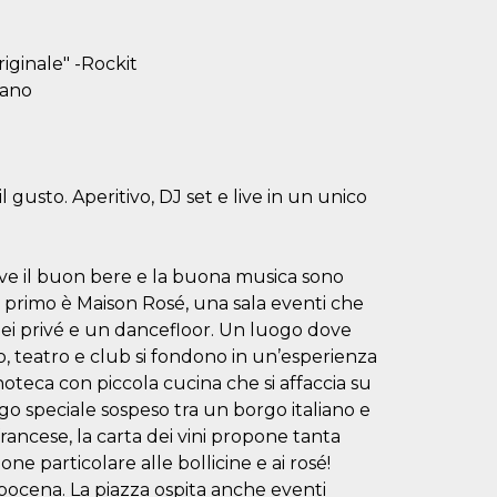
iginale" -Rockit
iano
sto. Aperitivo, DJ set e live in un unico
ve il buon bere e la buona musica sono
il primo è Maison Rosé, una sala eventi che
, dei privé e un dancefloor. Un luogo dove
, teatro e club si fondono in un’esperienza
noteca con piccola cucina che si affaccia su
o speciale sospeso tra un borgo italiano e
 francese, la carta dei vini propone tanta
ne particolare alle bollicine e ai rosé!
pocena. La piazza ospita anche eventi