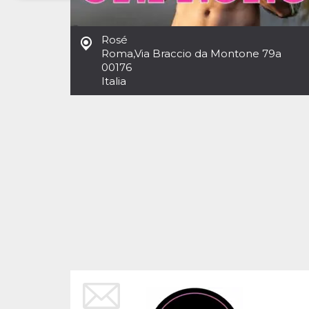
Necessari
Marketing
Rosé
I cookie strettamente necessari o tecnici sono
Roma
,
Via Braccio da Montone 79a
indispensabili al funzionamento del sito. I
00176
servizi qui presenti non potranno funzionare
Italia
senza.
Provider /
Nome
Scadenza
Descrizione
Dominio
cf_clearance
1 anno
Clearance
Cloudflare,
Cookie from
Inc.
CloudFlare
.oooh.events
stores the proof
of challenge
passed. It is
used to no
longer issue a
captcha or
jschallenge
challenge if
present. It is
required to
reach origin
server.
wordpress_test_cookie
Sessione
Cookie di
Automattic
Wordpress,
Inc.
verifica che il