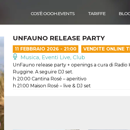
COS’È OOOH.EVENTS
TARIFFE
BLO
UNFAUNO RELEASE PARTY
11 FEBBRAIO 2026 - 21:00
VENDITE ONLINE 
Musica, Eventi Live, Club
UnFauno release party + openings a cura di Radio 
Ruggine. A seguire DJ set.
h 20:00 Cantina Rosé – aperitivo
h 21:00 Maison Rosé – live & DJ set