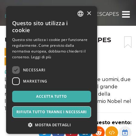
×
UOMINI E TOPI – LAKESCAPES
Questo sito utilizza i
ITALIAN
cookie
ENGLISH
UOMINI E TOPI – LAKESCAPES
Questo sito utilizza i cookie per funzionare
regolarmente. Come previsto dalla
SPANISH
normativa europea, dobbiamo chiederti il
19 GIUGNO 2021 - 21:30
consenso.
Leggi di più
VENDITE ONLINE TERMINATE
NECESSARI
Arte, Mostre & Musei
La storia di un’amicizia profonda tra due uomini, due
MARKETING
braccianti che condividono un sogno. Il grande
romanzo di uno dei massimi esponenti della
ACCETTA TUTTO
letteratura mondiale, vincitore del premio Nobel nel
1962.
RIFIUTA TUTTO TRANNE I NECESSARI
Condividi questo evento:
MOSTRA DETTAGLI