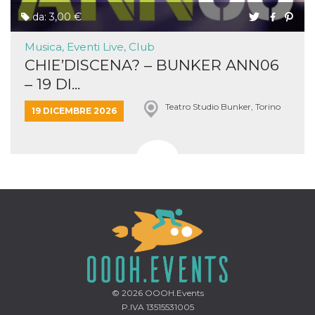
da: 3,00 €
Musica, Eventi Live, Club
CHIE’DISCENA? – BUNKER ANN06
– 19 DI...
Teatro Studio Bunker, Torino
19 DICEMBRE 2026
© 2026
OOOH.Events
P.IVA 13515531005