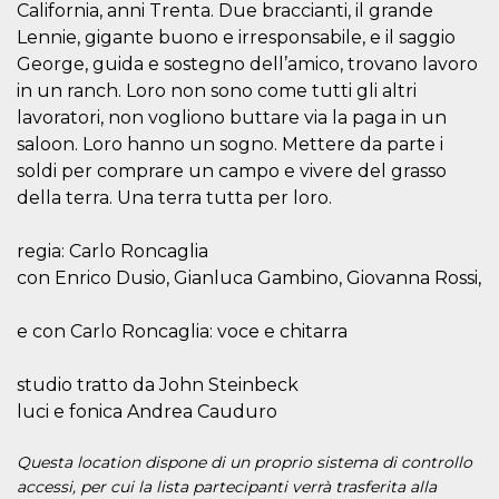
.oooh.events
California, anni Trenta. Due braccianti, il grande
browser accetti i
cookie.
Lennie, gigante buono e irresponsabile, e il saggio
George, guida e sostegno dell’amico, trovano lavoro
PHPSESSID
Sessione
Cookie
PHP.net
generato da
oooh.events
in un ranch. Loro non sono come tutti gli altri
applicazioni
basate sul
lavoratori, non vogliono buttare via la paga in un
linguaggio PHP.
Si tratta di un
saloon. Loro hanno un sogno. Mettere da parte i
identificatore
soldi per comprare un campo e vivere del grasso
generico
utilizzato per
della terra. Una terra tutta per loro.
mantenere le
variabili di
sessione utente.
regia: Carlo Roncaglia
Normalmente è
un numero
con Enrico Dusio, Gianluca Gambino, Giovanna Rossi,
generato in
modo casuale, il
modo in cui
viene utilizzato
e con Carlo Roncaglia: voce e chitarra
può essere
specifico per il
sito, ma un
studio tratto da John Steinbeck
buon esempio è
mantenere uno
luci e fonica Andrea Cauduro
stato di accesso
per un utente
tra le pagine.
Questa location dispone di un proprio sistema di controllo
accessi, per cui la lista partecipanti verrà trasferita alla
m
1 anno 1
Questo cookie
Stripe