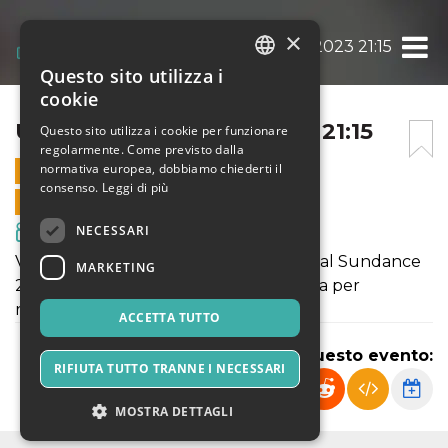
×
UTAMA – 31 AGOSTO 2023 21:15
Questo sito utilizza i
ITALIAN
cookie
ENGLISH
UTAMA – 31 AGOSTO 2023 21:15
Questo sito utilizza i cookie per funzionare
regolarmente. Come previsto dalla
SPANISH
normativa europea, dobbiamo chiederti il
31 AGOSTO 2023 - 21:15
consenso.
Leggi di più
VENDITE ONLINE TERMINATE
NECESSARI
Film & Media
Vincitore del Gran Premio della Giuria al Sundance
MARKETING
2022, Utama è il film scelto dalla Bolivia per
rappresentarla agli Oscar 2023.
ACCETTA TUTTO
Condividi questo evento:
RIFIUTA TUTTO TRANNE I NECESSARI
MOSTRA DETTAGLI