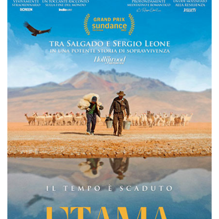
mese
viene
m.stripe.com
generalmente
utilizzato per le
prestazioni e
l'ottimizzazione
dei servizi di
elaborazione
dei pagamenti,
facilitando la
memorizzazione
dei contenuti
sul browser per
rendere le
pagine più
veloci.
CookieScriptConsent
4
Questo cookie
CookieScript
settimane
viene utilizzato
oooh.events
2 giorni
dal servizio
Cookie-
Script.com per
ricordare le
preferenze di
consenso sui
cookie dei
visitatori. È
necessario che il
banner dei
cookie di
Cookie-
Script.com
funzioni