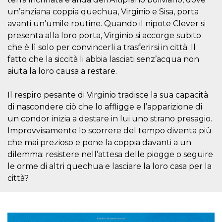
.oooh.events
browser accetti i
un’anziana coppia quechua, Virginio e Sisa, porta
cookie.
avanti un’umile routine. Quando il nipote Clever si
PHPSESSID
Sessione
Cookie
PHP.net
presenta alla loro porta, Virginio si accorge subito
generato da
oooh.events
applicazioni
che è lì solo per convincerli a trasferirsi in città. Il
basate sul
linguaggio PHP.
fatto che la siccità li abbia lasciati senz’acqua non
Si tratta di un
identificatore
aiuta la loro causa a restare.
generico
utilizzato per
mantenere le
Il respiro pesante di Virginio tradisce la sua capacità
variabili di
sessione utente.
di nascondere ciò che lo affligge e l’apparizione di
Normalmente è
un condor inizia a destare in lui uno strano presagio.
un numero
generato in
Improvvisamente lo scorrere del tempo diventa più
modo casuale, il
modo in cui
che mai prezioso e pone la coppia davanti a un
viene utilizzato
può essere
dilemma: resistere nell’attesa delle piogge o seguire
specifico per il
le orme di altri quechua e lasciare la loro casa per la
sito, ma un
buon esempio è
città?
mantenere uno
stato di accesso
per un utente
tra le pagine.
m
1 anno 1
Questo cookie
Stripe