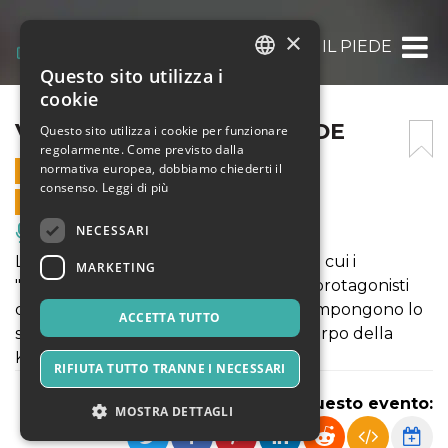
×
VA’ DOVE TI PORTA IL PIEDE
Questo sito utilizza i
ITALIAN
cookie
ENGLISH
VA’ DOVE TI PORTA IL PIEDE
Questo sito utilizza i cookie per funzionare
regolarmente. Come previsto dalla
SPANISH
normativa europea, dobbiamo chiederti il
3 GENNAIO 2026 - 16:30
consenso.
Leggi di più
VENDITE ONLINE TERMINATE
NECESSARI
Musica, Eventi Live, Club
L'unico spettacolo in teatro di figura in cui i
MARKETING
"burattini" sono vivi, in carne ed ossa: i protagonisti
dei brevi racconti senza parole che compongono lo
ACCETTA TUTTO
spettacolo, sono proprio le parti del corpo della
Kibel.
RIFIUTA TUTTO TRANNE I NECESSARI
Condividi questo evento:
MOSTRA DETTAGLI