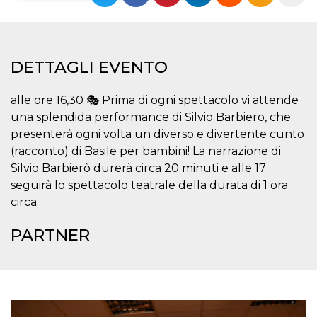
Necessari
Marketing
I cookie strettamente necessari o tecnici sono
indispensabili al funzionamento del sito. I
DETTAGLI EVENTO
servizi qui presenti non potranno funzionare
senza.
alle ore 16,30 🎭 Prima di ogni spettacolo vi attende
Provider /
Nome
Scadenza
Descrizione
una splendida performance di Silvio Barbiero, che
Dominio
presenterà ogni volta un diverso e divertente cunto
cf_clearance
1 anno
Clearance
Cloudflare,
Cookie from
Inc.
(racconto) di Basile per bambini! La narrazione di
CloudFlare
.oooh.events
Silvio Barbierò durerà circa 20 minuti e alle 17
stores the proof
of challenge
seguirà lo spettacolo teatrale della durata di 1 ora
passed. It is
used to no
circa.
longer issue a
captcha or
jschallenge
PARTNER
challenge if
present. It is
required to
reach origin
server.
wordpress_test_cookie
Sessione
Cookie di
Automattic
Wordpress,
Inc.
verifica che il