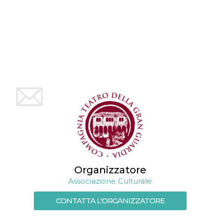
mese
viene
m.stripe.com
generalmente
utilizzato per le
prestazioni e
l'ottimizzazione
dei servizi di
elaborazione
dei pagamenti,
facilitando la
memorizzazione
dei contenuti
sul browser per
rendere le
pagine più
veloci.
CookieScriptConsent
4
Questo cookie
CookieScript
settimane
viene utilizzato
oooh.events
2 giorni
dal servizio
Cookie-
Script.com per
ricordare le
preferenze di
consenso sui
cookie dei
Organizzatore
visitatori. È
necessario che il
Associazione Culturale
banner dei
cookie di
CONTATTA L'ORGANIZZATORE
Cookie-
Script.com
funzioni