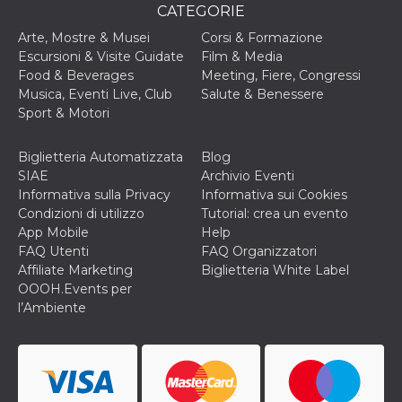
CATEGORIE
o persistent
30 giorni
Arte, Mostre & Musei
Corsi & Formazione
datr
2 anni
Questo coo
Meta
Escursioni & Visite Guidate
Film & Media
identifica il
Platform Inc.
browser che
Food & Beverages
Meeting, Fiere, Congressi
.facebook.com
connette a
Musica, Eventi Live, Club
Salute & Benessere
Facebook. 
direttament
Sport & Motori
legato alla 
Facebook
dell'utente.
Biglietteria Automatizzata
Blog
Facebook s
che viene
SIAE
Archivio Eventi
utilizzato p
Informativa sulla Privacy
Informativa sui Cookies
aiutare con 
sicurezza e a
Condizioni di utilizzo
Tutorial: crea un evento
di accesso
App Mobile
Help
sospette, in
particolare p
FAQ Utenti
FAQ Organizzatori
rilevamento
Affiliate Marketing
Biglietteria White Label
bot che ten
di accedere 
OOOH.Events per
servizio. F
l’Ambiente
afferma anc
il profilo
comportame
associato a
ciascun coo
datr viene
eliminato d
giorni. Que