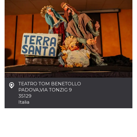
.oooh.events
browser accetti i
cookie.
PHPSESSID
Sessione
Cookie
PHP.net
generato da
oooh.events
applicazioni
basate sul
linguaggio PHP.
Si tratta di un
identificatore
generico
utilizzato per
mantenere le
variabili di
sessione utente.
Normalmente è
un numero
generato in
modo casuale, il
TEATRO TOM BENETOLLO
modo in cui
PADOVA
,
VIA TONZIG 9
viene utilizzato
può essere
35129
specifico per il
Italia
sito, ma un
buon esempio è
mantenere uno
stato di accesso
per un utente
tra le pagine.
m
1 anno 1
Questo cookie
Stripe