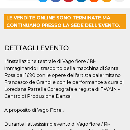
Necessari
Marketing
LE VENDITE ONLINE SONO TERMINATE MA
I cookie strettamente necessari o tecnici sono
CONTINUANO PRESSO LA SEDE DELL'EVENTO.
indispensabili al funzionamento del sito. I
servizi qui presenti non potranno funzionare
senza.
Provider /
Nome
Scadenza
Descrizione
DETTAGLI EVENTO
Dominio
cf_clearance
1 anno
Clearance
Cloudflare,
Cookie from
L'installazione teatrale di Vago fiore / Ri-
Inc.
CloudFlare
.oooh.events
immaginando il trasporto della macchina di Santa
stores the proof
of challenge
Rosa dal 1690 con le opere dell'artista palermitano
passed. It is
used to no
Francesco de Grandi e con le performance a cura di
longer issue a
Loredana Parrella Coreografa e regista di TWAIN -
captcha or
jschallenge
Centro di Produzione Danza
challenge if
present. It is
required to
reach origin
A proposito di Vago Fiore...
server.
wordpress_test_cookie
Sessione
Cookie di
Automattic
Durante l'attesissimo evento di Vago fiore / Ri-
Wordpress,
Inc.
verifica che il