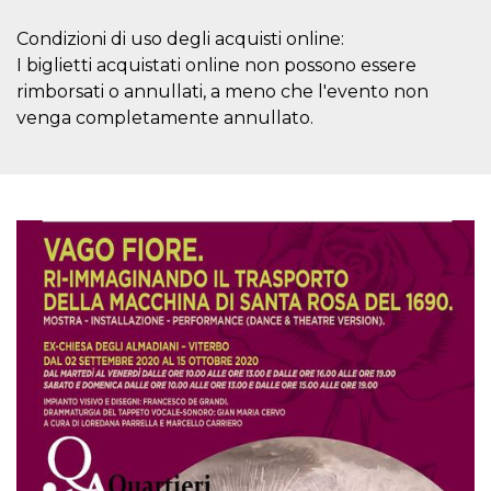
mese
viene
m.stripe.com
generalmente
utilizzato per le
Condizioni di uso degli acquisti online:
prestazioni e
I biglietti acquistati online non possono essere
l'ottimizzazione
dei servizi di
rimborsati o annullati, a meno che l'evento non
elaborazione
dei pagamenti,
venga completamente annullato.
facilitando la
memorizzazione
dei contenuti
sul browser per
rendere le
pagine più
veloci.
CookieScriptConsent
4
Questo cookie
CookieScript
settimane
viene utilizzato
oooh.events
2 giorni
dal servizio
Cookie-
Script.com per
ricordare le
preferenze di
consenso sui
cookie dei
visitatori. È
necessario che il
banner dei
cookie di
Cookie-
Script.com
funzioni