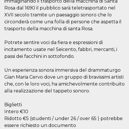
immaginando il trasporto della macchina di Santa
.oooh.events
browser accetti i
Rosa dal 1690 il pubblico sarà teletrasportato nel
cookie.
XVII secolo tramite un paesaggio sonoro che lo
PHPSESSID
Sessione
Cookie
PHP.net
generato da
oooh.events
circonderà come una folla di persone che aspetta il
applicazioni
trasporto della macchina di santa Rosa.
basate sul
linguaggio PHP.
Si tratta di un
identificatore
Potrete sentire voci da fiera e espressioni di
generico
utilizzato per
incitamento usate nel Seicento, fabbri, mercanti, i
mantenere le
passi dei facchini in sottofondo.
variabili di
sessione utente.
Normalmente è
un numero
Un esperienza sonora immersiva del drammaturgo
generato in
Gian Maria Cervo dove un gruppo di bravissimi artisti
modo casuale, il
modo in cui
che, con le loro voci, ha amichevolmente contribuito
viene utilizzato
può essere
alla realizzazione del tappeto sonoro.
specifico per il
sito, ma un
buon esempio è
Biglietti
mantenere uno
stato di accesso
Intero €10
per un utente
tra le pagine.
Ridotto €5 (studenti / under 26 / over 65 ) potrebbe
essere richiesto un documento
m
1 anno 1
Questo cookie
Stripe