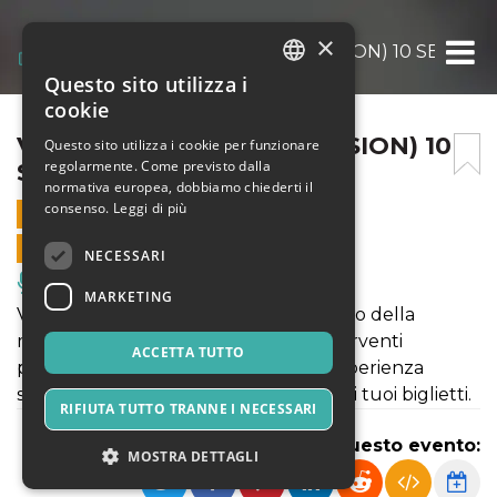
×
VAGO FIORE (DANCE VERSION) 10 SETTEM
Questo sito utilizza i
ITALIAN
cookie
ENGLISH
VAGO FIORE (DANCE VERSION) 10
Questo sito utilizza i cookie per funzionare
regolarmente. Come previsto dalla
SETTEMBRE 2020
SPANISH
normativa europea, dobbiamo chiederti il
consenso.
Leggi di più
10 SETTEMBRE 2020 - 10:00
VENDITE ONLINE TERMINATE
NECESSARI
Musica, Eventi Live, Club
MARKETING
Vago fiore / Ri-immaginando il trasporto della
macchina di Santa Rosa dal 1690 - interventi
ACCETTA TUTTO
performativi di teatro e danza, una esperienza
sensoriale a 360 gradi. Acquista subito i tuoi biglietti.
RIFIUTA TUTTO TRANNE I NECESSARI
Condividi questo evento:
MOSTRA DETTAGLI