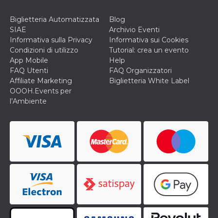
disabilitare 
.facebook.com
visualizzazi
delle inserz
Biglietteria Automatizzata
Blog
Meta in base
sue attività 
SIAE
Archivio Eventi
web di terzi
Informativa sulla Privacy
Informativa sui Cookies
sb
2 anni
Identificazi
Meta
Condizioni di utilizzo
Tutorial: crea un evento
browser di
Platform Inc.
App Mobile
Help
Facebook,
.facebook.com
autenticazi
FAQ Utenti
FAQ Organizzatori
marketing e 
Affiliate Marketing
Biglietteria White Label
cookie di
funzione spe
OOOH.Events per
di Facebook
l’Ambiente
usida
.facebook.com
Sessione
raccoglie
informazion
browser
dell'utente 
dell'identifi
univoco, uti
per persona
la pubblicit
gli utenti
xs
3 mesi
Utilizzato p
Meta
mantenere 
Platform Inc.
sessione
.facebook.com
__cf_bm
29 minuti
Questo coo
Cloudflare
58
viene utiliz
Inc.