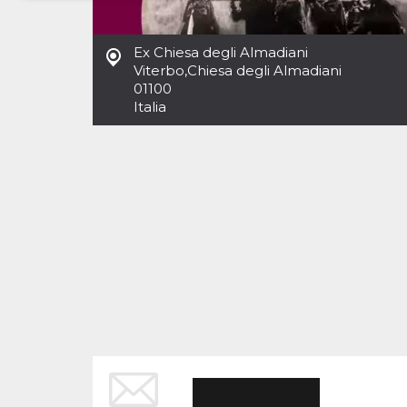
Necessari
Marketing
Ex Chiesa degli Almadiani
I cookie strettamente necessari o tecnici sono
Viterbo
,
Chiesa degli Almadiani
indispensabili al funzionamento del sito. I
01100
servizi qui presenti non potranno funzionare
Italia
senza.
Provider /
Nome
Scadenza
Descrizione
Dominio
cf_clearance
1 anno
Clearance
Cloudflare,
Cookie from
Inc.
CloudFlare
.oooh.events
stores the proof
of challenge
passed. It is
used to no
longer issue a
captcha or
jschallenge
challenge if
present. It is
required to
reach origin
server.
wordpress_test_cookie
Sessione
Cookie di
Automattic
Wordpress,
Inc.
verifica che il