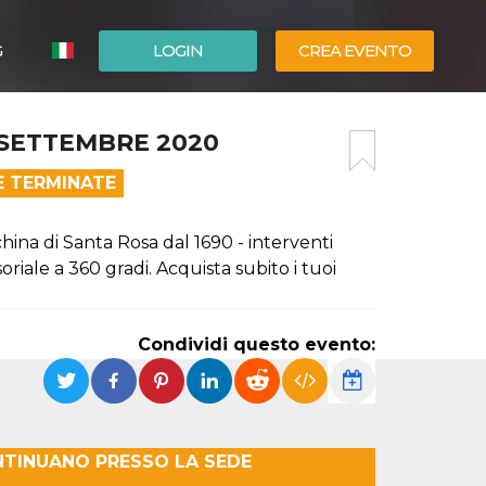
G
LOGIN
CREA EVENTO
ESPAÑOL
 SETTEMBRE 2020
ENGLISH
E TERMINATE
hina di Santa Rosa dal 1690 - interventi
riale a 360 gradi. Acquista subito i tuoi
Condividi questo evento:
NTINUANO PRESSO LA SEDE