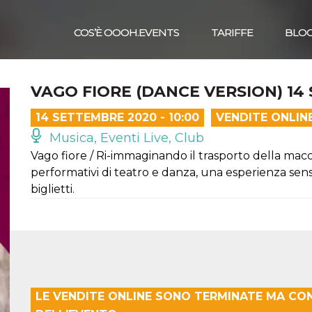
COS’È OOOH.EVENTS
TARIFFE
BLO
VAGO FIORE (DANCE VERSION) 14
14 SETTEMBRE 2020 - 10:00
VENDITE ONLIN
Musica, Eventi Live, Club
Vago fiore / Ri-immaginando il trasporto della macc
performativi di teatro e danza, una esperienza senso
biglietti.
LE VENDITE ONLINE SONO TERMINATE MA CO