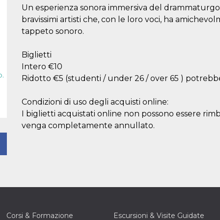
Un esperienza sonora immersiva del drammaturgo
bravissimi artisti che, con le loro voci, ha amichevo
tappeto sonoro.
Biglietti
Intero €10
p.
Ridotto €5 (studenti / under 26 / over 65 ) potre
Condizioni di uso degli acquisti online:
I biglietti acquistati online non possono essere rim
venga completamente annullato.
Corsi & Formazione
Escursioni & Visite Guidate