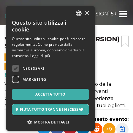
×
VAGO FIORE (THEATRE VERSION) 5 OTTO
Questo sito utilizza i
ITALIAN
cookie
ENGLISH
VAGO FIORE (THEATRE VERSION)
Questo sito utilizza i cookie per funzionare
regolarmente. Come previsto dalla
5 OTTOBRE 2020
SPANISH
normativa europea, dobbiamo chiederti il
consenso.
Leggi di più
5 OTTOBRE 2020 - 10:00
VENDITE ONLINE TERMINATE
NECESSARI
Musica, Eventi Live, Club
MARKETING
Vago fiore / Ri-immaginando il trasporto della
macchina di Santa Rosa dal 1690 - interventi
ACCETTA TUTTO
performativi di teatro e danza, una esperienza
sensoriale a 360 gradi. Acquista subito i tuoi biglietti.
RIFIUTA TUTTO TRANNE I NECESSARI
Condividi questo evento:
MOSTRA DETTAGLI