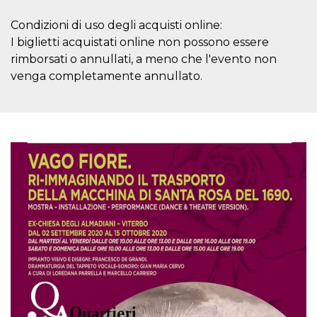
mese
viene
m.stripe.com
generalmente
utilizzato per le
Condizioni di uso degli acquisti online:
prestazioni e
I biglietti acquistati online non possono essere
l'ottimizzazione
dei servizi di
rimborsati o annullati, a meno che l'evento non
elaborazione
dei pagamenti,
venga completamente annullato.
facilitando la
memorizzazione
dei contenuti
sul browser per
rendere le
pagine più
veloci.
CookieScriptConsent
4
Questo cookie
CookieScript
settimane
viene utilizzato
oooh.events
2 giorni
dal servizio
Cookie-
Script.com per
ricordare le
preferenze di
consenso sui
cookie dei
visitatori. È
necessario che il
banner dei
cookie di
Cookie-
Script.com
funzioni