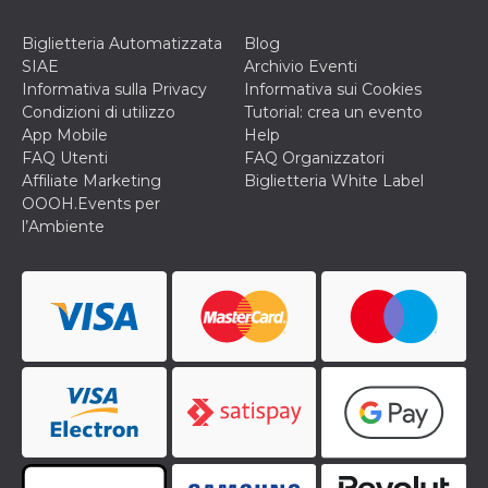
disabilitare 
.facebook.com
visualizzazi
delle inserz
Biglietteria Automatizzata
Blog
Meta in base
sue attività 
SIAE
Archivio Eventi
web di terzi
Informativa sulla Privacy
Informativa sui Cookies
sb
2 anni
Identificazi
Meta
Condizioni di utilizzo
Tutorial: crea un evento
browser di
Platform Inc.
App Mobile
Help
Facebook,
.facebook.com
autenticazi
FAQ Utenti
FAQ Organizzatori
marketing e 
Affiliate Marketing
Biglietteria White Label
cookie di
funzione spe
OOOH.Events per
di Facebook
l’Ambiente
usida
.facebook.com
Sessione
raccoglie
informazion
browser
dell'utente 
dell'identifi
univoco, uti
per persona
la pubblicit
gli utenti
xs
3 mesi
Utilizzato p
Meta
mantenere 
Platform Inc.
sessione
.facebook.com
__cf_bm
29 minuti
Questo coo
Cloudflare
58
viene utiliz
Inc.