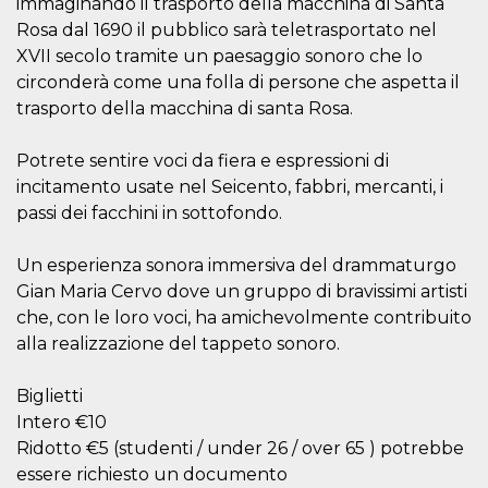
immaginando il trasporto della macchina di Santa
.oooh.events
browser accetti i
Rosa dal 1690 il pubblico sarà teletrasportato nel
cookie.
XVII secolo tramite un paesaggio sonoro che lo
PHPSESSID
Sessione
Cookie
PHP.net
generato da
oooh.events
circonderà come una folla di persone che aspetta il
applicazioni
trasporto della macchina di santa Rosa.
basate sul
linguaggio PHP.
Si tratta di un
identificatore
Potrete sentire voci da fiera e espressioni di
generico
utilizzato per
incitamento usate nel Seicento, fabbri, mercanti, i
mantenere le
passi dei facchini in sottofondo.
variabili di
sessione utente.
Normalmente è
un numero
Un esperienza sonora immersiva del drammaturgo
generato in
Gian Maria Cervo dove un gruppo di bravissimi artisti
modo casuale, il
modo in cui
che, con le loro voci, ha amichevolmente contribuito
viene utilizzato
può essere
alla realizzazione del tappeto sonoro.
specifico per il
sito, ma un
buon esempio è
Biglietti
mantenere uno
stato di accesso
Intero €10
per un utente
tra le pagine.
Ridotto €5 (studenti / under 26 / over 65 ) potrebbe
essere richiesto un documento
m
1 anno 1
Questo cookie
Stripe