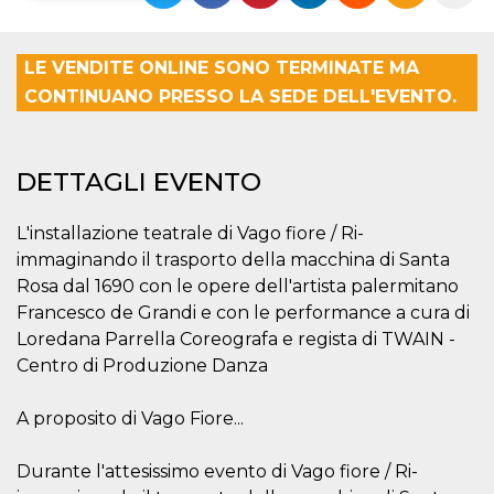
Necessari
Marketing
LE VENDITE ONLINE SONO TERMINATE MA
I cookie strettamente necessari o tecnici sono
CONTINUANO PRESSO LA SEDE DELL'EVENTO.
indispensabili al funzionamento del sito. I
servizi qui presenti non potranno funzionare
senza.
Provider /
Nome
Scadenza
Descrizione
DETTAGLI EVENTO
Dominio
cf_clearance
1 anno
Clearance
Cloudflare,
Cookie from
L'installazione teatrale di Vago fiore / Ri-
Inc.
CloudFlare
.oooh.events
immaginando il trasporto della macchina di Santa
stores the proof
of challenge
Rosa dal 1690 con le opere dell'artista palermitano
passed. It is
used to no
Francesco de Grandi e con le performance a cura di
longer issue a
Loredana Parrella Coreografa e regista di TWAIN -
captcha or
jschallenge
Centro di Produzione Danza
challenge if
present. It is
required to
reach origin
A proposito di Vago Fiore...
server.
wordpress_test_cookie
Sessione
Cookie di
Automattic
Durante l'attesissimo evento di Vago fiore / Ri-
Wordpress,
Inc.
verifica che il