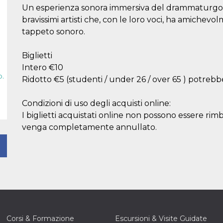
Un esperienza sonora immersiva del drammaturgo
bravissimi artisti che, con le loro voci, ha amichevo
tappeto sonoro.
Biglietti
Intero €10
p.
Ridotto €5 (studenti / under 26 / over 65 ) potre
Condizioni di uso degli acquisti online:
I biglietti acquistati online non possono essere rim
venga completamente annullato.
Corsi & Formazione
Escursioni & Visite Guidate