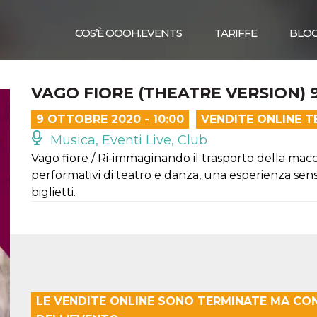
COS’È OOOH.EVENTS
TARIFFE
BLO
VAGO FIORE (THEATRE VERSION) 
9 OTTOBRE 2020 - 10:00
VENDITE ONLINE T
Musica, Eventi Live, Club
Vago fiore / Ri-immaginando il trasporto della macc
performativi di teatro e danza, una esperienza senso
biglietti.
LE VENDITE ONLINE SONO TERMINATE MA CO