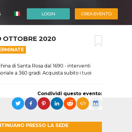
G
LOGIN
CREA EVENTO
ESPAÑOL
9 OTTOBRE 2020
ENGLISH
ERMINATE
hina di Santa Rosa dal 1690 - interventi
riale a 360 gradi. Acquista subito i tuoi
Condividi questo evento:
NTINUANO PRESSO LA SEDE