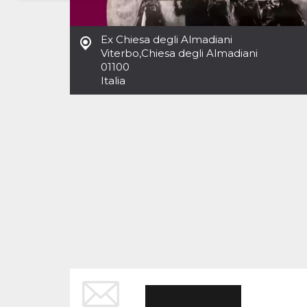
Necessari
Marketing
Ex Chiesa degli Almadiani
I cookie strettamente necessari o tecnici sono
Viterbo
,
Chiesa degli Almadiani
indispensabili al funzionamento del sito. I
01100
servizi qui presenti non potranno funzionare
Italia
senza.
Provider /
Nome
Scadenza
Descrizione
Dominio
cf_clearance
1 anno
Clearance
Cloudflare,
Cookie from
Inc.
CloudFlare
.oooh.events
stores the proof
of challenge
passed. It is
used to no
longer issue a
captcha or
jschallenge
challenge if
present. It is
required to
reach origin
server.
wordpress_test_cookie
Sessione
Cookie di
Automattic
Wordpress,
Inc.
verifica che il