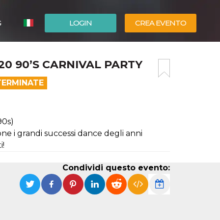
G
LOGIN
CREA EVENTO
ESPAÑOL
20 90’S CARNIVAL PARTY
ENGLISH
TERMINATE
90s)
one i grandi successi dance degli anni
i!
Condividi questo evento: