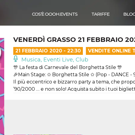
COS’È OOOH.EVENTS
TARIFFE
BLO
VENERDÌ GRASSO 21 FEBBRAIO 20
21 FEBBRAIO 2020 - 22:30
VENDITE ONLINE 
Musica, Eventi Live, Club
🎊 La festa di Carnevale del Borghetta Stile 🎊
🎉Main Stage: ✩ Borghetta Stile ✩ (Pop - DANCE - 
Il più eccentrico e bizzarro party a tema, che prop
’90/2000 … e non solo! Acquista subito i tuoi bigliett