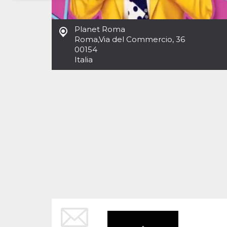
Necessari
Marketing
Planet Roma
I cookie strettamente necessari o tecnici sono
Roma
,
Via del Commercio, 36
indispensabili al funzionamento del sito. I
00154
servizi qui presenti non potranno funzionare
Italia
senza.
Provider /
Nome
Scadenza
Descrizione
Dominio
cf_clearance
1 anno
Clearance
Cloudflare,
Cookie from
Inc.
CloudFlare
.oooh.events
stores the proof
of challenge
passed. It is
used to no
longer issue a
captcha or
jschallenge
challenge if
present. It is
required to
reach origin
server.
wordpress_test_cookie
Sessione
Cookie di
Automattic
Wordpress,
Inc.
verifica che il