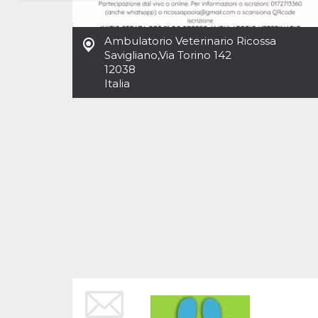
Necessari
Marketing
Ambulatorio Veterinario Ricossa
I cookie strettamente necessari o tecnici sono
Savigliano
,
Via Torino 142
indispensabili al funzionamento del sito. I
12038
servizi qui presenti non potranno funzionare
Italia
senza.
Provider /
Nome
Scadenza
Descrizione
Dominio
cf_clearance
1 anno
Clearance
Cloudflare,
Cookie from
Inc.
CloudFlare
.oooh.events
stores the proof
of challenge
passed. It is
used to no
longer issue a
captcha or
jschallenge
challenge if
present. It is
required to
reach origin
server.
wordpress_test_cookie
Sessione
Cookie di
Automattic
Wordpress,
Inc.
verifica che il