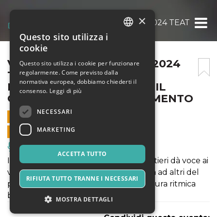
×
VENERE IN TEATRO 10.09.2024 TEATRO D
Questo sito utilizza i
ITALIAN
cookie
ENGLISH
VENERE IN TEATRO 10.09.2024
Questo sito utilizza i cookie per funzionare
regolarmente. Come previsto dalla
TEATRO DEL PARCO |
SPANISH
normativa europea, dobbiamo chiederti il
MARIANGELA GUALTIERI_ IL
consenso.
Leggi di più
QUOTIDIANO INNAMORAMENTO
NECESSARI
10 SETTEMBRE 2024 - 20:45
MARKETING
VENDITE ONLINE TERMINATE
Musica, Eventi Live, Club
ACCETTA TUTTO
In questo rito sonoro Mariangela Gualtieri dà voce ai
versi di Quando non morivo, li intreccia ad altri del
RIFIUTA TUTTO TRANNE I NECESSARI
passato e compone tutto in una partitura ritmica
ben orchestrata.
MOSTRA DETTAGLI