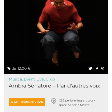
da: 12,00 €
Musica, Eventi Live, Club
Ambra Senatore – Par d’autres voix
–...
C32 performing art work
5 SETTEMBRE 2026
space, Venezia Mestre