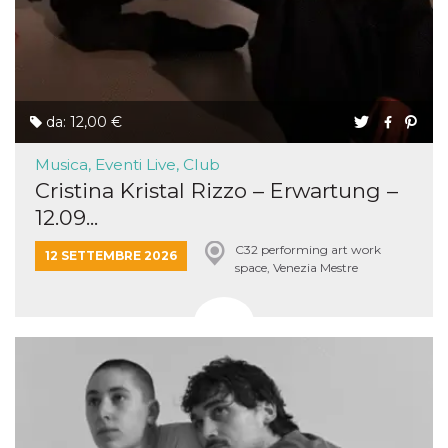
da: 12,00 €
Musica, Eventi Live, Club
Cristina Kristal Rizzo – Erwartung –
12.09...
C32 performing art work
12 SETTEMBRE 2026
space, Venezia Mestre