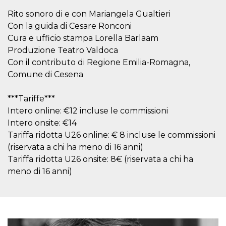
.oooh.events
browser accetti i
Rito sonoro di e con Mariangela Gualtieri
cookie.
Con la guida di Cesare Ronconi
PHPSESSID
Sessione
Cookie
PHP.net
generato da
oooh.events
Cura e ufficio stampa Lorella Barlaam
applicazioni
Produzione Teatro Valdoca
basate sul
linguaggio PHP.
Con il contributo di Regione Emilia-Romagna,
Si tratta di un
identificatore
Comune di Cesena
generico
utilizzato per
mantenere le
***Tariffe***
variabili di
sessione utente.
Intero online: €12 incluse le commissioni
Normalmente è
un numero
Intero onsite: €14
generato in
Tariffa ridotta U26 online: € 8 incluse le commissioni
modo casuale, il
modo in cui
(riservata a chi ha meno di 16 anni)
viene utilizzato
può essere
Tariffa ridotta U26 onsite: 8€ (riservata a chi ha
specifico per il
sito, ma un
meno di 16 anni)
buon esempio è
mantenere uno
stato di accesso
per un utente
tra le pagine.
m
1 anno 1
Questo cookie
Stripe