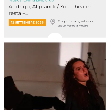
Musica, Eventi Live, Club
Andrigo, Aliprandi / You Theater –
resta –...
C32 performing art work
12 SETTEMBRE 2026
space, Venezia Mestre