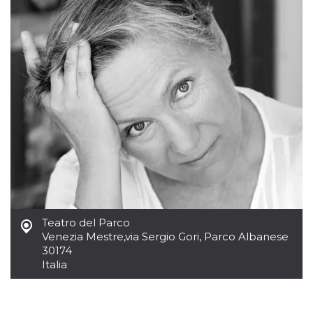
mese
viene
m.stripe.com
generalmente
utilizzato per le
prestazioni e
l'ottimizzazione
dei servizi di
elaborazione
dei pagamenti,
facilitando la
memorizzazione
dei contenuti
sul browser per
rendere le
pagine più
veloci.
CookieScriptConsent
4
Questo cookie
CookieScript
settimane
viene utilizzato
oooh.events
2 giorni
dal servizio
Cookie-
Script.com per
ricordare le
preferenze di
Teatro del Parco
consenso sui
Venezia Mestre
,
via Sergio Gori, Parco Albanese
cookie dei
visitatori. È
30174
necessario che il
Italia
banner dei
cookie di
Cookie-
Script.com
funzioni