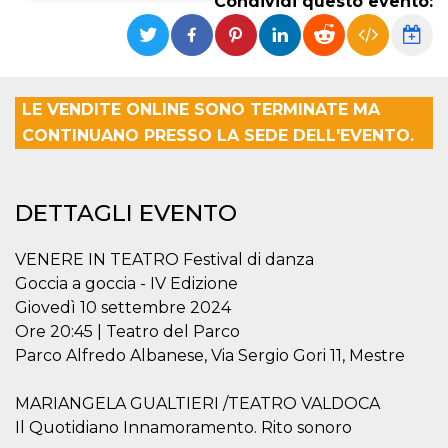
Condividi questo evento:
Necessari
Marketing
I cookie strettamente necessari o tecnici sono
indispensabili al funzionamento del sito. I
servizi qui presenti non potranno funzionare
LE VENDITE ONLINE SONO TERMINATE MA
senza.
CONTINUANO PRESSO LA SEDE DELL'EVENTO.
Provider /
Nome
Scadenza
Descrizione
Dominio
cf_clearance
1 anno
Clearance
Cloudflare,
DETTAGLI EVENTO
Cookie from
Inc.
CloudFlare
.oooh.events
stores the proof
of challenge
VENERE IN TEATRO Festival di danza
passed. It is
used to no
​Goccia a goccia - IV Edizione
longer issue a
Giovedì 10 settembre 2024
captcha or
jschallenge
Ore 20:45 | Teatro del Parco
challenge if
present. It is
Parco Alfredo Albanese, Via Sergio Gori 11, Mestre
required to
reach origin
server.
MARIANGELA GUALTIERI /TEATRO VALDOCA
wordpress_test_cookie
Sessione
Cookie di
Automattic
Il Quotidiano Innamoramento. Rito sonoro​
Wordpress,
Inc.
verifica che il