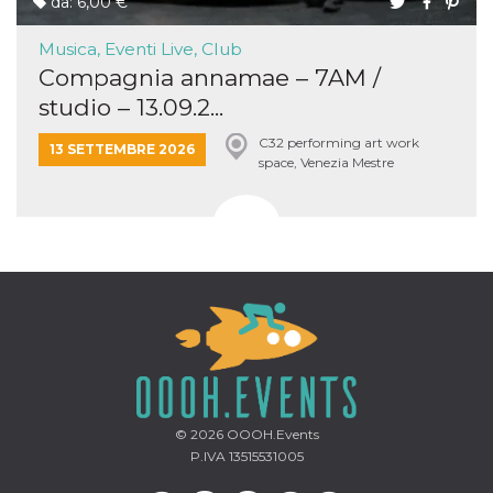
da: 6,00 €
Musica, Eventi Live, Club
Compagnia annamae – 7AM /
studio – 13.09.2...
C32 performing art work
13 SETTEMBRE 2026
space, Venezia Mestre
© 2026
OOOH.Events
P.IVA 13515531005