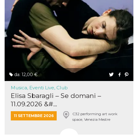
da: 12,00 €
Musica, Eventi Live, Club
Elisa Sbaragli – Se domani –
11.09.2026 &#...
C32 performing art work
11 SETTEMBRE 2026
space, Venezia Mestre