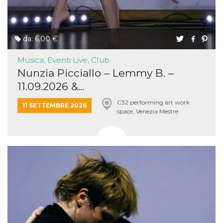
da: 6,00 €
Musica, Eventi Live, Club
Nunzia Picciallo – Lemmy B. –
11.09.2026 &...
C32 performing art work
11 SETTEMBRE 2026
space, Venezia Mestre