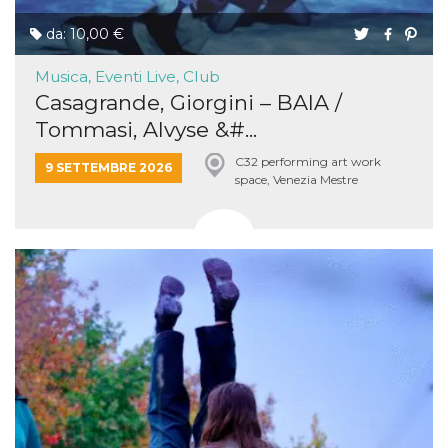
da: 10,00 €
Musica, Eventi Live, Club
Casagrande, Giorgini – BAIA /
Tommasi, Alvyse &#...
C32 performing art work
9 SETTEMBRE 2026
space, Venezia Mestre