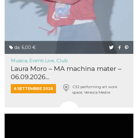
da: 6,00 €
Musica, Eventi Live, Club
Laura Moro – MA machina mater –
06.09.2026...
C32 performing art work
6 SETTEMBRE 2026
space, Venezia Mestre