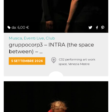
da: 6,00 €
Musica, Eventi Live, Club
gruppocorp3 – INTRA (the space
between) – ...
C32 performing art work
5 SETTEMBRE 2026
space, Venezia Mestre