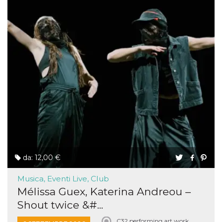
da: 12,00 €
Musica, Eventi Live, Club
Mélissa Guex, Katerina Andreou –
Shout twice &#...
C32 performing art work