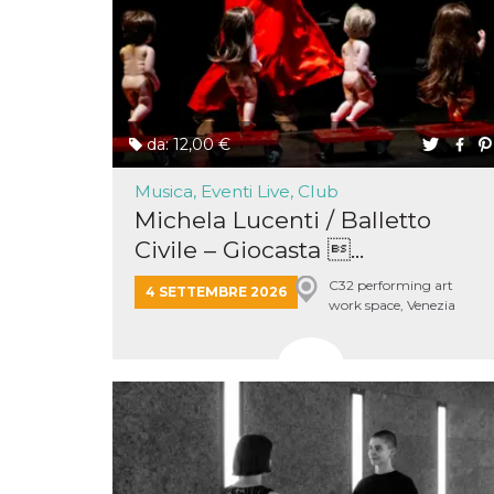
o persistent
30 giorni
datr
2 anni
Questo coo
Meta
identifica il
Platform Inc.
browser che
.facebook.com
connette a
Facebook. 
direttament
da: 12,00 €
legato alla 
Facebook
dell'utente.
Musica, Eventi Live, Club
Facebook s
che viene
Michela Lucenti / Balletto
utilizzato p
Civile – Giocasta ...
aiutare con 
sicurezza e a
di accesso
C32 performing art
sospette, in
4 SETTEMBRE 2026
work space, Venezia
particolare p
rilevamento
Mestre
bot che ten
di accedere 
servizio. F
afferma anc
il profilo
comportame
associato a
ciascun coo
datr viene
eliminato d
giorni. Que