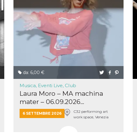
 letto
te Mi
ag di
su
eb
la
eguici
” del
i
colgono
ioni
da: 6,00 €
 e
 di
 la
Musica, Eventi Live, Club
Laura Moro – MA machina
ne di
mater – 06.09.2026...
del
C32 performing art
6 SETTEMBRE 2026
r la
work space, Venezia
irata.
Mestre