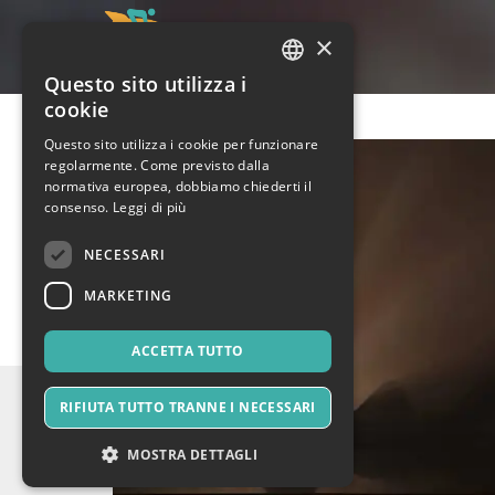
×
Questo sito utilizza i
ITALIAN
cookie
ENGLISH
Questo sito utilizza i cookie per funzionare
regolarmente. Come previsto dalla
SPANISH
normativa europea, dobbiamo chiederti il
consenso.
Leggi di più
NECESSARI
MARKETING
ACCETTA TUTTO
RIFIUTA TUTTO TRANNE I NECESSARI
MOSTRA DETTAGLI