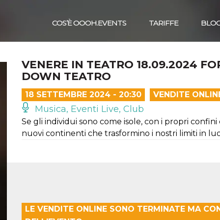
COS’È OOOH.EVENTS
TARIFFE
BLO
VENERE IN TEATRO 18.09.2024 F
DOWN TEATRO
18 SETTEMBRE 2024 - 20:30
VENDITE ONLIN
Musica, Eventi Live, Club
Se gli individui sono come isole, con i propri confin
nuovi continenti che trasformino i nostri limiti in l
LE VENDITE ONLINE SONO TERMINATE MA CO