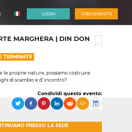
G
LOGIN
CREA EVENTO
ESPAÑOL
ORTE MARGHERA | DIN DON
ENGLISH
E TERMINATE
i e le proprie nature, possiamo costruire
uoghi di scambio e d’ incontro?
Condividi questo evento:
NTINUANO PRESSO LA SEDE