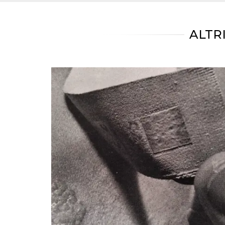
mese
viene
m.stripe.com
generalmente
utilizzato per le
prestazioni e
l'ottimizzazione
ALTR
dei servizi di
elaborazione
dei pagamenti,
facilitando la
memorizzazione
dei contenuti
sul browser per
rendere le
pagine più
veloci.
CookieScriptConsent
4
Questo cookie
CookieScript
settimane
viene utilizzato
oooh.events
2 giorni
dal servizio
Cookie-
Script.com per
ricordare le
preferenze di
consenso sui
cookie dei
visitatori. È
necessario che il
banner dei
cookie di
Cookie-
Script.com
funzioni