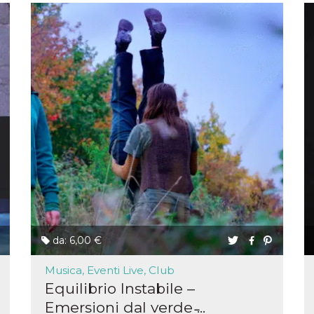
la
one
ioni di
 alle
su siti
.
one del
one,
altri
cifici
.
i del
e
catore
lizzato
lizzare
à per
da: 6,00 €
er
una
Musica, Eventi Live, Club
Equilibrio Instabile –
kie
Emersioni dal verde ̵...
zato da