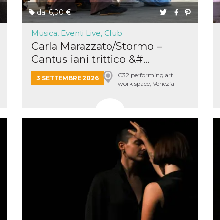
da: 6,00 €
Musica, Eventi Live, Club
Carla Marazzato/Stormo –
Cantus iani trittico &#...
C32 performing art
3 SETTEMBRE 2026
work space, Venezia
Mestre
ccesso
ssione