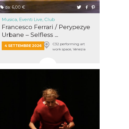
da: 6,00 €
Musica, Eventi Live, Club
Francesco Ferrari / Perypezye
Urbane – Selfless ...
C32 performing art
4 SETTEMBRE 2026
work space, Venezia
Mestre