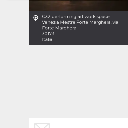
Necessari
Marketing
C32 performing art work space
I cookie strettamente necessari o tecnici sono
Venezia Mestre
,
Forte Marghera, via
indispensabili al funzionamento del sito. I
Forte Marghera
servizi qui presenti non potranno funzionare
30173
senza.
Italia
Provider /
Nome
Scadenza
Descrizione
Dominio
cf_clearance
1 anno
Clearance
Cloudflare,
Cookie from
Inc.
CloudFlare
.oooh.events
stores the proof
of challenge
passed. It is
used to no
longer issue a
captcha or
jschallenge
challenge if
present. It is
required to
reach origin
server.
wordpress_test_cookie
Sessione
Cookie di
Automattic
Wordpress,
Inc.
verifica che il