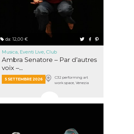
da: 12,00 €
Musica, Eventi Live, Club
Ambra Senatore – Par d’autres
voix –...
C32 performing art
5 SETTEMBRE 2026
work space, Venezia
Mestre