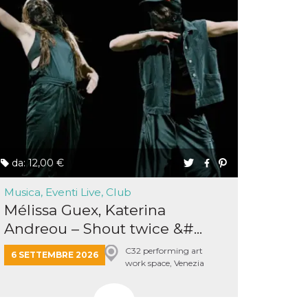
da: 12,00 €
Musica, Eventi Live, Club
Mélissa Guex, Katerina
Andreou – Shout twice &#...
C32 performing art
6 SETTEMBRE 2026
work space, Venezia
Mestre