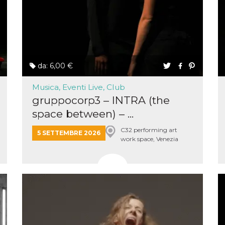
e per
kie
 si
Non è
e
da: 6,00 €
singola
Musica, Eventi Live, Club
egnala
gruppocorp3 – INTRA (the
er
la
space between) – ...
ttività
C32 performing art
5 SETTEMBRE 2026
work space, Venezia
er il
 di
Mestre
tano
al
acebook
he che
ntale
kie
opo 10
sto