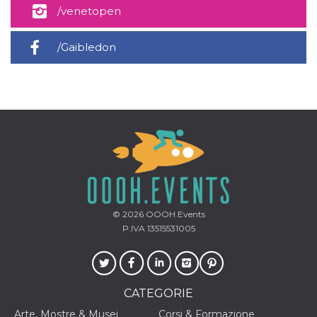
/venetopen
/Gaibledon
© 2026
OOOH.Events
P.IVA 13515531005
CATEGORIE
Arte, Mostre & Musei
Corsi & Formazione