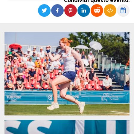
Condividi questo evento:
Necessari
Marketing
I cookie strettamente necessari o tecnici sono
indispensabili al funzionamento del sito. I
servizi qui presenti non potranno funzionare
senza.
Provider /
Nome
Scadenza
Descrizione
Dominio
cf_clearance
1 anno
Clearance
Cloudflare,
Cookie from
Inc.
CloudFlare
.oooh.events
stores the proof
of challenge
passed. It is
used to no
longer issue a
captcha or
jschallenge
challenge if
present. It is
required to
reach origin
server.
wordpress_test_cookie
Sessione
Cookie di
Automattic
Wordpress,
Inc.
verifica che il