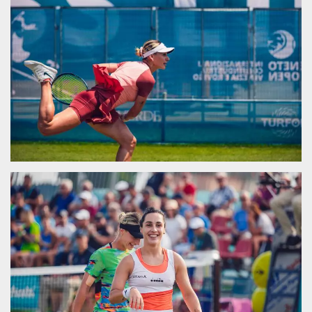
.oooh.events
browser accetti i
cookie.
PHPSESSID
Sessione
Cookie
PHP.net
generato da
oooh.events
applicazioni
basate sul
linguaggio PHP.
Si tratta di un
identificatore
generico
utilizzato per
mantenere le
variabili di
sessione utente.
Normalmente è
un numero
generato in
modo casuale, il
modo in cui
viene utilizzato
può essere
specifico per il
sito, ma un
buon esempio è
mantenere uno
stato di accesso
per un utente
tra le pagine.
m
1 anno 1
Questo cookie
Stripe