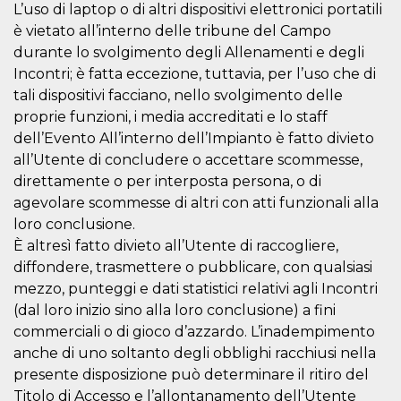
disabilitare 
.facebook.com
L’uso di laptop o di altri dispositivi elettronici portatili
visualizzazi
delle inserz
è vietato all’interno delle tribune del Campo
Meta in base
sue attività 
durante lo svolgimento degli Allenamenti e degli
web di terzi
Incontri; è fatta eccezione, tuttavia, per l’uso che di
sb
2 anni
Identificazi
Meta
tali dispositivi facciano, nello svolgimento delle
browser di
Platform Inc.
Facebook,
proprie funzioni, i media accreditati e lo staff
.facebook.com
autenticazi
dell’Evento All’interno dell’Impianto è fatto divieto
marketing e 
cookie di
all’Utente di concludere o accettare scommesse,
funzione spe
di Facebook
direttamente o per interposta persona, o di
agevolare scommesse di altri con atti funzionali alla
usida
.facebook.com
Sessione
raccoglie
informazion
loro conclusione.
browser
dell'utente 
È altresì fatto divieto all’Utente di raccogliere,
dell'identifi
univoco, uti
diffondere, trasmettere o pubblicare, con qualsiasi
per persona
mezzo, punteggi e dati statistici relativi agli Incontri
la pubblicit
gli utenti
(dal loro inizio sino alla loro conclusione) a fini
xs
3 mesi
Utilizzato p
Meta
commerciali o di gioco d’azzardo. L’inadempimento
mantenere 
Platform Inc.
anche di uno soltanto degli obblighi racchiusi nella
sessione
.facebook.com
presente disposizione può determinare il ritiro del
__cf_bm
29 minuti
Questo coo
Cloudflare
58
viene utiliz
Titolo di Accesso e l’allontanamento dell’Utente
Inc.