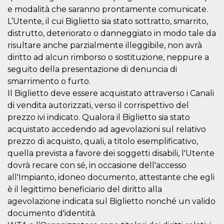
o persistent
e modalità che saranno prontamente comunicate.
30 giorni
L’Utente, il cui Biglietto sia stato sottratto, smarrito,
datr
2 anni
Questo coo
Meta
distrutto, deteriorato o danneggiato in modo tale da
identifica il
Platform Inc.
browser che
.facebook.com
risultare anche parzialmente illeggibile, non avrà
connette a
Facebook. 
diritto ad alcun rimborso o sostituzione, neppure a
direttament
seguito della presentazione di denuncia di
legato alla 
Facebook
smarrimento o furto.
dell'utente.
Facebook s
Il Biglietto deve essere acquistato attraverso i Canali
che viene
utilizzato p
di vendita autorizzati, verso il corrispettivo del
aiutare con 
prezzo ivi indicato. Qualora il Biglietto sia stato
sicurezza e a
di accesso
acquistato accedendo ad agevolazioni sul relativo
sospette, in
particolare p
prezzo di acquisto, quali, a titolo esemplificativo,
rilevamento
quella prevista a favore dei soggetti disabili, l'Utente
bot che ten
di accedere 
dovrà recare con sé, in occasione dell'accesso
servizio. F
afferma anc
all'Impianto, idoneo documento, attestante che egli
il profilo
comportame
è il legittimo beneficiario del diritto alla
associato a
agevolazione indicata sul Biglietto nonché un valido
ciascun coo
datr viene
documento d'identità.
eliminato d
giorni. Que