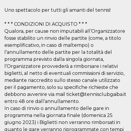
correttamente.
Uno spettacolo per tutti gli amanti del tennis!
Storage declaration
Storage
Nome
Descrizione
* * * CONDIZIONI DI ACQUISTO * * *
type
Qualora, per cause non imputabili all’Organizzatore
fbssls_314278995690155
Session
fosse stabilito un rinvio delle partite (come, a titolo
storage
esemplificativo, in caso di maltempo) o
wpEmojiSettingsSupports
Session
storage
l’annullamento delle partite per la totalità del
programma previsto dalla singola giornata,
cn_uc__
Local
storage
l’Organizzatore provvederà a rimborsare i relativi
biglietti, al netto di eventuali commissioni di servizio,
mediante riaccredito sullo stesso canale utilizzato
per il pagamento, solo su specifiche richieste che
debbono avvenire via mail ticket@tennisclubgaiba.it
entro 48 ore dall’annullamento.
In caso di rinvio o annullamento delle gare in
Provider /
Nome
Scadenza
Descrizione
Dominio
programma nella giornata finale (domenica 25
c_user
4
Cookie di a
giugno 2023) i Biglietti non verranno rimborsati in
Meta
settimane
utente. Può
Platform Inc.
quanto le gare verranno riprogrammate con tempi
2 giorni
essere di se
.facebook.com