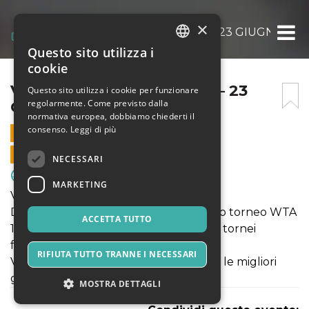
×
VENETO OPEN – WTA 125 – 23 GIUGNO 2’0
Questo sito utilizza i
ITALIAN
cookie
ENGLISH
VENETO OPEN – WTA 125 – 23
Questo sito utilizza i cookie per funzionare
regolarmente. Come previsto dalla
GIUGNO 2’023
SPANISH
normativa europea, dobbiamo chiederti il
consenso.
Leggi di più
23 GIUGNO 2023 - 09:00
VENDITE ONLINE TERMINATE
NECESSARI
Sport & Motori
MARKETING
Veneto Open - THE GRASS FEELING
Dal 19 al 25 giugno non perderti l’unico torneo WTA
ACCETTA TUTTO
125 su erba naturale in Italia, uno dei 7 tornei
femminili prima di Wimbledon.
RIFIUTA TUTTO TRANNE I NECESSARI
Vivi da protagonista la sfida al titolo tra le migliori
giocatrici del circuito WTA!
MOSTRA DETTAGLI