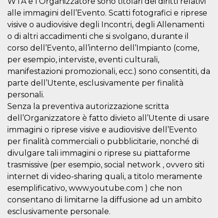
WTA e l’Organizzatore sono titolari dei diritti relativi
cookie viene
alle immagini dell’Evento. Scatti fotografici e riprese
anche trami
piace e altri
visive o audiovisive degli Incontri, degli Allenamenti
pulsanti e t
Facebook
o di altri accadimenti che si svolgano, durante il
posizionati 
molti siti W
corso dell’Evento, all’interno dell’Impianto (come,
diversi.
per esempio, interviste, eventi culturali,
dpr
.facebook.com
1
permette di
manifestazioni promozionali, ecc.) sono consentiti, da
settimana
controllare 
funzione “S
parte dell’Utente, esclusivamente per finalità
su Facebook
personali.
pulsante “M
piace”, rac
Senza la preventiva autorizzazione scritta
le impostaz
della lingua
dell’Organizzatore è fatto divieto all’Utente di usare
permettono
condividere
immagini o riprese visive e audiovisive dell’Evento
pagina.
per finalità commerciali o pubblicitarie, nonché di
fr
3 mesi
Contiene la
Meta
divulgare tali immagini o riprese su piattaforme
combinazio
Platform Inc.
ID univoco 
trasmissive (per esempio, social network , ovvero siti
.facebook.com
browser e
internet di video-sharing quali, a titolo meramente
dell'utente,
utilizzata pe
esemplificativo, www.youtube.com ) che non
pubblicità m
consentano di limitarne la diffusione ad un ambito
oo
5 anni
consente
Meta
esclusivamente personale.
all'utente di
Platform Inc.