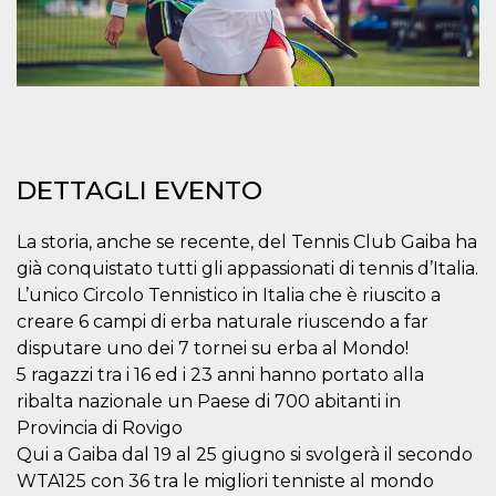
mese
viene
m.stripe.com
generalmente
utilizzato per le
prestazioni e
l'ottimizzazione
dei servizi di
elaborazione
dei pagamenti,
facilitando la
memorizzazione
dei contenuti
sul browser per
DETTAGLI EVENTO
rendere le
pagine più
veloci.
La storia, anche se recente, del Tennis Club Gaiba ha
CookieScriptConsent
4
Questo cookie
CookieScript
settimane
viene utilizzato
già conquistato tutti gli appassionati di tennis d’Italia.
oooh.events
2 giorni
dal servizio
L’unico Circolo Tennistico in Italia che è riuscito a
Cookie-
Script.com per
creare 6 campi di erba naturale riuscendo a far
ricordare le
preferenze di
disputare uno dei 7 tornei su erba al Mondo!
consenso sui
5 ragazzi tra i 16 ed i 23 anni hanno portato alla
cookie dei
visitatori. È
ribalta nazionale un Paese di 700 abitanti in
necessario che il
banner dei
Provincia di Rovigo
cookie di
Cookie-
Qui a Gaiba dal 19 al 25 giugno si svolgerà il secondo
Script.com
WTA125 con 36 tra le migliori tenniste al mondo
funzioni