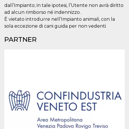
secondi
Cloudflare 
.hubspot.com
dall’Impianto; in tale ipotesi, l’Utente non avrà diritto
distinguere 
umani e bot
ad alcun rimborso né indennizzo.
vantaggioso 
sito Web, al
È vietato introdurre nell’Impianto animali, con la
di effettuar
sola eccezione di cani guida per non vedenti
rapporti val
sull'utilizzo
proprio sit
PARTNER
_cfuvid
.hubspot.com
Sessione
Questo coo
viene utiliz
Cloudflare 
monitorare 
utenti attra
le sessioni 
ottimizzare
l'esperienza
dell'utente
mantenendo
coerenza de
sessione e
fornendo se
personalizza
YSC
Sessione
Questo cook
Google LLC
impostato 
.youtube.com
YouTube pe
tenere tracc
delle
visualizzazi
video incorp