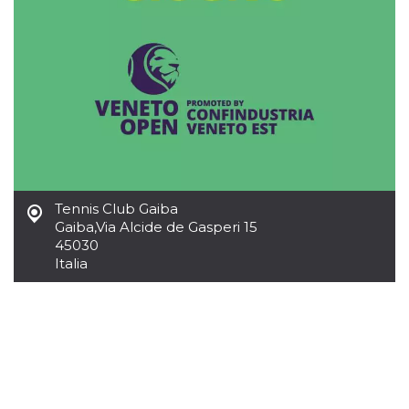
Tennis Club Gaiba
Gaiba
,
Via Alcide de Gasperi 15
45030
Italia