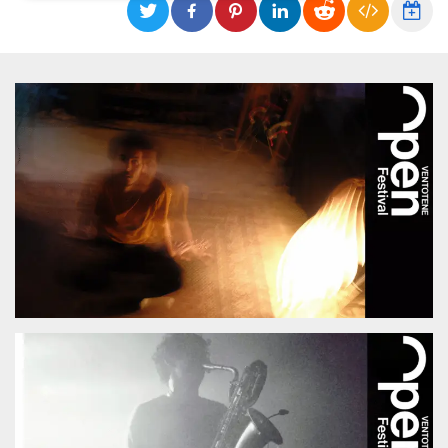
Necessari
Marketing
I cookie strettamente necessari o tecnici sono
indispensabili al funzionamento del sito. I
servizi qui presenti non potranno funzionare
senza.
Provider /
Nome
Scadenza
Descrizione
Dominio
cf_clearance
1 anno
Clearance
Cloudflare,
Cookie from
Inc.
CloudFlare
.oooh.events
stores the proof
of challenge
passed. It is
used to no
longer issue a
captcha or
jschallenge
challenge if
present. It is
required to
reach origin
server.
wordpress_test_cookie
Sessione
Cookie di
Automattic
Wordpress,
Inc.
verifica che il