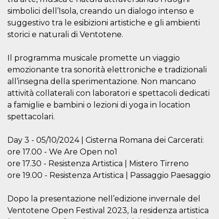
correttamente.
simbolici dell’Isola, creando un dialogo intenso e
Storage declaration
suggestivo tra le esibizioni artistiche e gli ambienti
storici e naturali di Ventotene.
Storage
Nome
Descrizione
type
fbssls_314278995690155
Session
Il programma musicale promette un viaggio
storage
emozionante tra sonorità elettroniche e tradizionali
wpEmojiSettingsSupports
Session
all’insegna della sperimentazione. Non mancano
storage
attività collaterali con laboratori e spettacoli dedicati
cn_uc__
Local
a famiglie e bambini o lezioni di yoga in location
storage
spettacolari.
Day 3 - 05/10/2024 | Cisterna Romana dei Carcerati:
ore 17.00 - We Are Open no1
ore 17.30 - Resistenza Artistica | Mistero Tirreno
ore 19.00 - Resistenza Artistica | Passaggio Paesaggio
Provider /
Nome
Scadenza
Descrizione
Dominio
Dopo la presentazione nell’edizione invernale del
c_user
4
Cookie di a
Meta
Ventotene Open Festival 2023, la residenza artistica
settimane
utente. Può
Platform Inc.
2 giorni
essere di se
.facebook.com