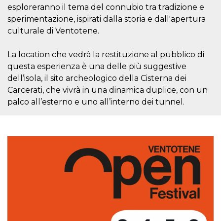
cookie viene
esploreranno il tema del connubio tra tradizione e
anche trami
sperimentazione, ispirati dalla storia e dall'apertura
piace e altri
pulsanti e t
culturale di Ventotene.
Facebook
posizionati 
molti siti W
La location che vedrà la restituzione al pubblico di
diversi.
questa esperienza è una delle più suggestive
dpr
.facebook.com
1
permette di
settimana
controllare 
dell’isola, il sito archeologico della Cisterna dei
funzione “S
Carcerati, che vivrà in una dinamica duplice, con un
su Facebook
pulsante “M
palco all’esterno e uno all’interno dei tunnel.
piace”, rac
le impostaz
della lingua
permettono
condividere
pagina.
fr
3 mesi
Contiene la
Meta
combinazio
Platform Inc.
ID univoco 
.facebook.com
browser e
dell'utente,
utilizzata pe
pubblicità m
oo
5 anni
consente
Meta
all'utente di
Platform Inc.