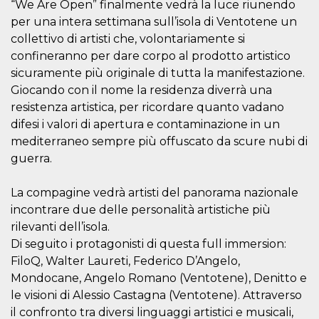
“We Are Open” finalmente vedrà la luce riunendo
o persistent
30 giorni
per una intera settimana sull’isola di Ventotene un
collettivo di artisti che, volontariamente si
datr
2 anni
Questo coo
Meta
identifica il
Platform Inc.
confineranno per dare corpo al prodotto artistico
browser che
.facebook.com
connette a
sicuramente più originale di tutta la manifestazione.
Facebook. 
direttament
Giocando con il nome la residenza diverrà una
legato alla 
resistenza artistica, per ricordare quanto vadano
Facebook
dell'utente.
difesi i valori di apertura e contaminazione in un
Facebook s
che viene
mediterraneo sempre più offuscato da scure nubi di
utilizzato p
guerra.
aiutare con 
sicurezza e a
di accesso
sospette, in
La compagine vedrà artisti del panorama nazionale
particolare p
rilevamento
incontrare due delle personalità artistiche più
bot che ten
rilevanti dell’isola.
di accedere 
servizio. F
Di seguito i protagonisti di questa full immersion:
afferma anc
il profilo
FiloQ, Walter Laureti, Federico D’Angelo,
comportame
Mondocane, Angelo Romano (Ventotene), Denitto e
associato a
ciascun coo
le visioni di Alessio Castagna (Ventotene). Attraverso
datr viene
eliminato d
il confronto tra diversi linguaggi artistici e musicali,
giorni. Que