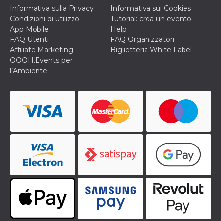
privacy,
Informativa sulla Privacy
Informativa sui Cookies
garantendo 
Condizioni di utilizzo
Tutorial: crea un evento
loro prefer
siano onora
App Mobile
Help
nelle sessio
FAQ Utenti
FAQ Organizzatori
future.
Affiliate Marketing
Biglietteria White Label
__Secure-ROLLOUT_TOKEN
.youtube.com
5 mesi 4
Utilizzato d
OOOH.Events per
settimane
YouTube pe
gestire
l’Ambiente
l'implement
e la
sperimenta
delle funzio
Aiuta Googl
controllare 
nuove
funzionalità
modifiche
dell'interfac
vengono mo
agli utenti
nell'ambito 
e
implementa
graduali,
garantendo
un'esperien
coerente pe
determinat
utente dura
esperiment