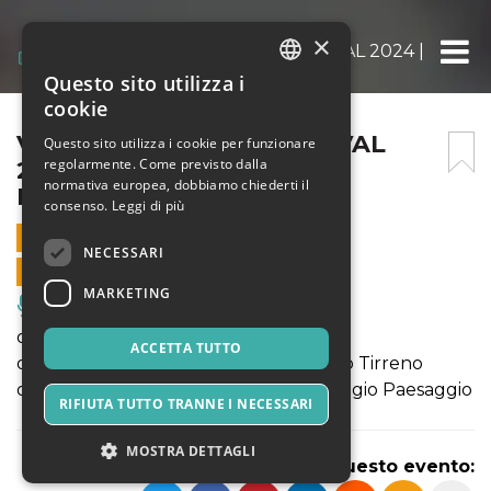
×
VENTOTENE OPEN FESTIVAL 2024 | DAY 3
Questo sito utilizza i
ITALIAN
cookie
ENGLISH
VENTOTENE OPEN FESTIVAL
Questo sito utilizza i cookie per funzionare
regolarmente. Come previsto dalla
2024 | DAY 3 – CISTERNA
SPANISH
normativa europea, dobbiamo chiederti il
ROMANA DEI CARCERATI
consenso.
Leggi di più
5 OTTOBRE 2024 - 17:30
NECESSARI
VENDITE ONLINE TERMINATE
MARKETING
Musica, Eventi Live, Club
ore 17.00 - We Are Open no1
ACCETTA TUTTO
ore 17.30 - Resistenza Artistica | Mistero Tirreno
ore 19.00 - Resistenza Artistica | Passaggio Paesaggio
RIFIUTA TUTTO TRANNE I NECESSARI
MOSTRA DETTAGLI
Condividi questo evento: