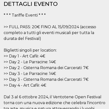
mese
viene
m.stripe.com
DETTAGLI EVENTO
generalmente
utilizzato per le
prestazioni e
l'ottimizzazione
* * * Tariffe Eventi * * *
dei servizi di
elaborazione
dei pagamenti,
>> FULL PASS: 20€ FINO AL 15/09/2024 (accesso
facilitando la
memorizzazione
completo a tutti gli eventi musicali per tutta la
dei contenuti
sul browser per
durata del Festival)
rendere le
pagine più
veloci.
Biglietti singoli per location:
CookieScriptConsent
4
Questo cookie
CookieScript
>> Day 1 - Art Cafè: 4€
settimane
viene utilizzato
oooh.events
>> Day 2 - Le Parracine: 14€
2 giorni
dal servizio
Cookie-
>> Day 2 - Cisterna Romana dei Carcerati: 7€
Script.com per
ricordare le
>> Day 3 - Le Parracine: 14€
preferenze di
>> Day 3 - Cisterna Romana dei Carcerati: 7€
consenso sui
cookie dei
>> Day 4 - Art Cafè: 4€
visitatori. È
necessario che il
banner dei
cookie di
Dal 3 al 6 ottobre 2024, il Ventotene Open Festival
Cookie-
torna con una nuova edizione che celebra l'incontro
Script.com
funzioni
tra arte, musica e natura attraversando i luoghi