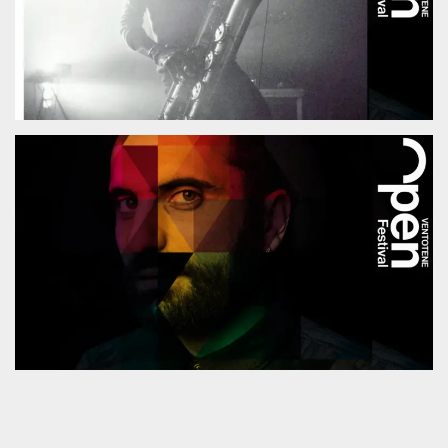
.oooh.events
browser accetti i
cookie.
PHPSESSID
Sessione
Cookie
PHP.net
generato da
oooh.events
applicazioni
basate sul
linguaggio PHP.
Si tratta di un
identificatore
generico
utilizzato per
mantenere le
variabili di
sessione utente.
Normalmente è
un numero
generato in
modo casuale, il
modo in cui
viene utilizzato
può essere
specifico per il
sito, ma un
buon esempio è
mantenere uno
stato di accesso
per un utente
tra le pagine.
m
1 anno 1
Questo cookie
Stripe