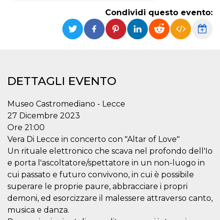
Condividi questo evento:
Necessari
Marketing
I cookie strettamente necessari o tecnici sono
indispensabili al funzionamento del sito. I
servizi qui presenti non potranno funzionare
senza.
Provider /
Nome
Scadenza
Descrizione
DETTAGLI EVENTO
Dominio
cf_clearance
1 anno
Clearance
Cloudflare,
Cookie from
Museo Castromediano - Lecce
Inc.
CloudFlare
.oooh.events
27 Dicembre 2023
stores the proof
of challenge
Ore 21:00
passed. It is
used to no
Vera Di Lecce in concerto con "Altar of Love"
longer issue a
Un rituale elettronico che scava nel profondo dell'Io
captcha or
jschallenge
e porta l'ascoltatore/spettatore in un non-luogo in
challenge if
present. It is
cui passato e futuro convivono, in cui è possibile
required to
reach origin
superare le proprie paure, abbracciare i propri
server.
demoni, ed esorcizzare il malessere attraverso canto,
wordpress_test_cookie
Sessione
Cookie di
Automattic
musica e danza.
Wordpress,
Inc.
verifica che il