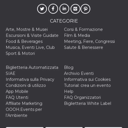
disabilitare 
.facebook.com
visualizzazi
delle inserz
Meta in base
sue attività 
web di terzi
CATEGORIE
sb
2 anni
Identificazi
Meta
Arte, Mostre & Musei
Corsi & Formazione
browser di
Platform Inc.
Escursioni & Visite Guidate
Film & Media
Facebook,
.facebook.com
autenticazi
Food & Beverages
Meeting, Fiere, Congressi
marketing e 
Musica, Eventi Live, Club
Salute & Benessere
cookie di
funzione spe
Sport & Motori
di Facebook
usida
.facebook.com
Sessione
raccoglie
Biglietteria Automatizzata
Blog
informazion
browser
SIAE
Archivio Eventi
dell'utente 
Informativa sulla Privacy
Informativa sui Cookies
dell'identifi
univoco, uti
Condizioni di utilizzo
Tutorial: crea un evento
per persona
App Mobile
Help
la pubblicit
gli utenti
FAQ Utenti
FAQ Organizzatori
Affiliate Marketing
Biglietteria White Label
xs
3 mesi
Utilizzato p
Meta
mantenere 
OOOH.Events per
Platform Inc.
sessione
.facebook.com
l’Ambiente
__cf_bm
29 minuti
Questo coo
Cloudflare
58
viene utiliz
Inc.