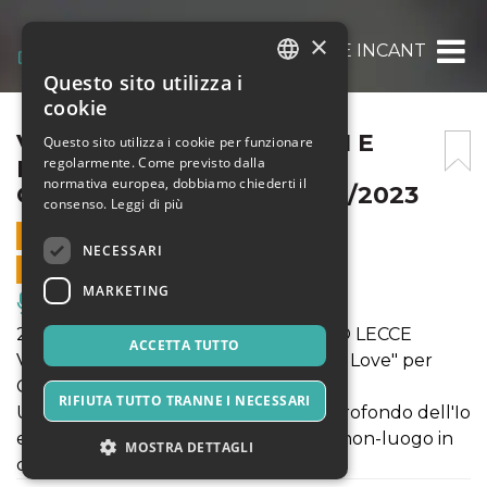
×
VERA DI LECCE PER CANTI E INCANTI AL 
Questo sito utilizza i
ITALIAN
cookie
ENGLISH
VERA DI LECCE PER CANTI E
Questo sito utilizza i cookie per funzionare
regolarmente. Come previsto dalla
INCANTI AL MUSEO
SPANISH
normativa europea, dobbiamo chiederti il
CASTROMEDIANO IL 27/12/2023
consenso.
Leggi di più
27 DICEMBRE 2023 - 20:00
NECESSARI
VENDITE ONLINE TERMINATE
MARKETING
Musica, Eventi Live, Club
27/12/2023 MUSEO CASTROMEDIANO LECCE
ACCETTA TUTTO
Vera Di Lecce in concerto con "Altar of Love" per
Canti e Incanti di TARANTARTE.
RIFIUTA TUTTO TRANNE I NECESSARI
Un rituale elettronico che scava nel profondo dell'Io
e porta l'ascoltatore/spettatore in un non-luogo in
MOSTRA DETTAGLI
cui passato e futuro convivono.