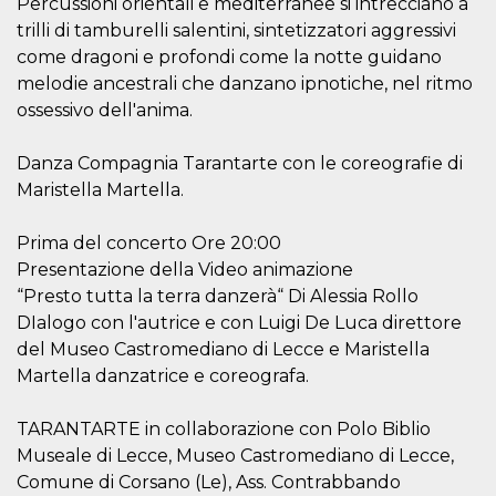
Percussioni orientali e mediterranee si intrecciano a
.oooh.events
browser accetti i
trilli di tamburelli salentini, sintetizzatori aggressivi
cookie.
come dragoni e profondi come la notte guidano
PHPSESSID
Sessione
Cookie
PHP.net
generato da
oooh.events
melodie ancestrali che danzano ipnotiche, nel ritmo
applicazioni
ossessivo dell'anima.
basate sul
linguaggio PHP.
Si tratta di un
identificatore
Danza Compagnia Tarantarte con le coreografie di
generico
utilizzato per
Maristella Martella.
mantenere le
variabili di
sessione utente.
Prima del concerto Ore 20:00
Normalmente è
un numero
Presentazione della Video animazione
generato in
“Presto tutta la terra danzerà“ Di Alessia Rollo
modo casuale, il
modo in cui
DIalogo con l'autrice e con Luigi De Luca direttore
viene utilizzato
può essere
del Museo Castromediano di Lecce e Maristella
specifico per il
sito, ma un
Martella danzatrice e coreografa.
buon esempio è
mantenere uno
stato di accesso
TARANTARTE in collaborazione con Polo Biblio
per un utente
tra le pagine.
Museale di Lecce, Museo Castromediano di Lecce,
Comune di Corsano (Le), Ass. Contrabbando
m
1 anno 1
Questo cookie
Stripe