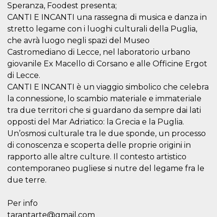
mese
viene
m.stripe.com
Speranza, Foodest presenta;
generalmente
utilizzato per le
CANTI E INCANTI una rassegna di musica e danza in
prestazioni e
stretto legame con i luoghi culturali della Puglia,
l'ottimizzazione
dei servizi di
che avrà luogo negli spazi del Museo
elaborazione
dei pagamenti,
Castromediano di Lecce, nel laboratorio urbano
facilitando la
memorizzazione
giovanile Ex Macello di Corsano e alle Officine Ergot
dei contenuti
di Lecce.
sul browser per
rendere le
CANTI E INCANTI è un viaggio simbolico che celebra
pagine più
veloci.
la connessione, lo scambio materiale e immateriale
tra due territori che si guardano da sempre dai lati
CookieScriptConsent
4
Questo cookie
CookieScript
settimane
viene utilizzato
oooh.events
opposti del Mar Adriatico: la Grecia e la Puglia.
2 giorni
dal servizio
Cookie-
Un’osmosi culturale tra le due sponde, un processo
Script.com per
ricordare le
di conoscenza e scoperta delle proprie origini in
preferenze di
rapporto alle altre culture. Il contesto artistico
consenso sui
cookie dei
contemporaneo pugliese si nutre del legame fra le
visitatori. È
necessario che il
due terre.
banner dei
cookie di
Cookie-
Per info
Script.com
funzioni
tarantarte@gmail.com