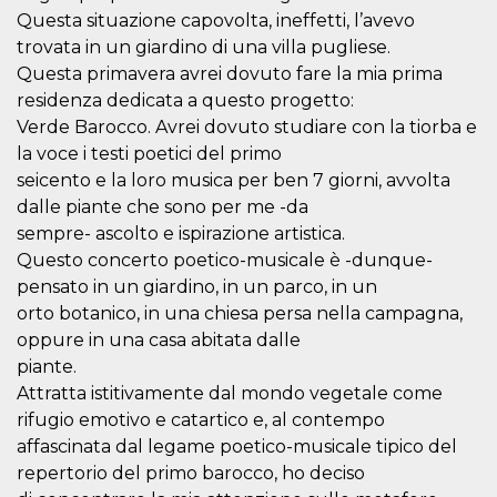
mese
viene
m.stripe.com
generalmente
Questa situazione capovolta, ineffetti, l’avevo
utilizzato per le
trovata in un giardino di una villa pugliese.
prestazioni e
l'ottimizzazione
Questa primavera avrei dovuto fare la mia prima
dei servizi di
elaborazione
residenza dedicata a questo progetto:
dei pagamenti,
Verde Barocco. Avrei dovuto studiare con la tiorba e
facilitando la
memorizzazione
la voce i testi poetici del primo
dei contenuti
sul browser per
seicento e la loro musica per ben 7 giorni, avvolta
rendere le
pagine più
dalle piante che sono per me -da
veloci.
sempre- ascolto e ispirazione artistica.
CookieScriptConsent
4
Questo cookie
CookieScript
Questo concerto poetico-musicale è -dunque-
settimane
viene utilizzato
oooh.events
2 giorni
dal servizio
pensato in un giardino, in un parco, in un
Cookie-
orto botanico, in una chiesa persa nella campagna,
Script.com per
ricordare le
oppure in una casa abitata dalle
preferenze di
consenso sui
piante.
cookie dei
visitatori. È
Attratta istitivamente dal mondo vegetale come
necessario che il
rifugio emotivo e catartico e, al contempo
banner dei
cookie di
affascinata dal legame poetico-musicale tipico del
Cookie-
Script.com
repertorio del primo barocco, ho deciso
funzioni