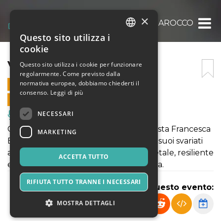
×
VERDE BAROCCO
Questo sito utilizza i
ITALIAN
cookie
ENGLISH
VERDE BAROCCO
Questo sito utilizza i cookie per funzionare
regolarmente. Come previsto dalla
SPANISH
normativa europea, dobbiamo chiederti il
30 AGOSTO 2021 - 20:00
consenso.
Leggi di più
VENDITE ONLINE TERMINATE
NECESSARI
Musica, Eventi Live, Club
Concerto poetico-musicale della tiorbista Francesca
MARKETING
Benetti in cui accosta la vita umana e i suoi svariati
affetti alla condizione del mondo vegetale, resiliente
ACCETTA TUTTO
e insieme resistente nel rimanere in vita.
RIFIUTA TUTTO TRANNE I NECESSARI
Condividi questo evento:
MOSTRA DETTAGLI