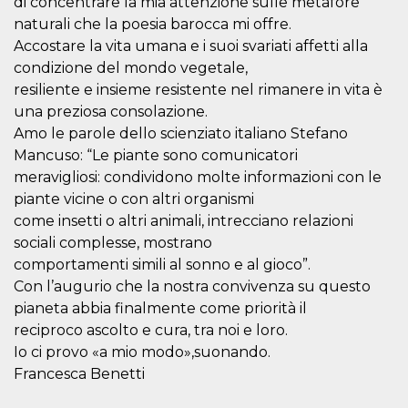
di concentrare la mia attenzione sulle metafore
correttamente.
naturali che la poesia barocca mi offre.
Storage declaration
Accostare la vita umana e i suoi svariati affetti alla
Storage
condizione del mondo vegetale,
Nome
Descrizione
type
resiliente e insieme resistente nel rimanere in vita è
fbssls_314278995690155
Session
una preziosa consolazione.
storage
Amo le parole dello scienziato italiano Stefano
wpEmojiSettingsSupports
Session
Mancuso: “Le piante sono comunicatori
storage
meravigliosi: condividono molte informazioni con le
cn_uc__
Local
storage
piante vicine o con altri organismi
come insetti o altri animali, intrecciano relazioni
sociali complesse, mostrano
comportamenti simili al sonno e al gioco”.
Con l’augurio che la nostra convivenza su questo
pianeta abbia finalmente come priorità il
reciproco ascolto e cura, tra noi e loro.
Provider /
Nome
Scadenza
Descrizione
Io ci provo «a mio modo»,suonando.
Dominio
Francesca Benetti
c_user
4
Cookie di a
Meta
settimane
utente. Può
Platform Inc.
2 giorni
essere di se
.facebook.com