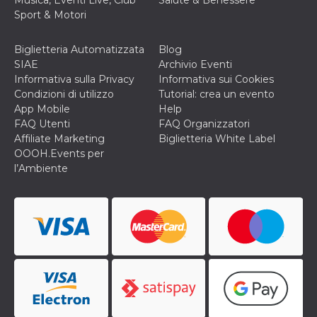
privacy,
Sport & Motori
garantendo 
loro prefer
siano onora
nelle sessio
Biglietteria Automatizzata
Blog
future.
SIAE
Archivio Eventi
__Secure-ROLLOUT_TOKEN
.youtube.com
5 mesi 4
Utilizzato d
Informativa sulla Privacy
Informativa sui Cookies
settimane
YouTube pe
Condizioni di utilizzo
Tutorial: crea un evento
gestire
l'implement
App Mobile
Help
e la
FAQ Utenti
FAQ Organizzatori
sperimenta
delle funzio
Affiliate Marketing
Biglietteria White Label
Aiuta Googl
OOOH.Events per
controllare 
nuove
l’Ambiente
funzionalità
modifiche
dell'interfac
vengono mo
agli utenti
nell'ambito 
e
implementa
graduali,
garantendo
un'esperien
coerente pe
determinat
utente dura
esperiment