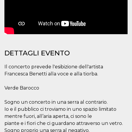
.oooh.events
browser accetti i
cookie.
PHPSESSID
Sessione
Cookie
PHP.net
generato da
oooh.events
applicazioni
basate sul
linguaggio PHP.
Si tratta di un
identificatore
generico
utilizzato per
DETTAGLI EVENTO
mantenere le
variabili di
sessione utente.
Normalmente è
Il concerto prevede l'esibizione dell'artista
un numero
Francesca Benetti alla voce e alla tiorba.
generato in
modo casuale, il
modo in cui
viene utilizzato
Verde Barocco
può essere
specifico per il
sito, ma un
Sogno un concerto in una serra al contrario.
buon esempio è
mantenere uno
Io e il pubblico ci troviamo in uno spazio limitato
stato di accesso
per un utente
mentre fuori, all’aria aperta, ci sono le
tra le pagine.
piante e i fiori che ci guardano attraverso un vetro.
m
1 anno 1
Questo cookie
Stripe
Sogno proprio una serra al negativo.