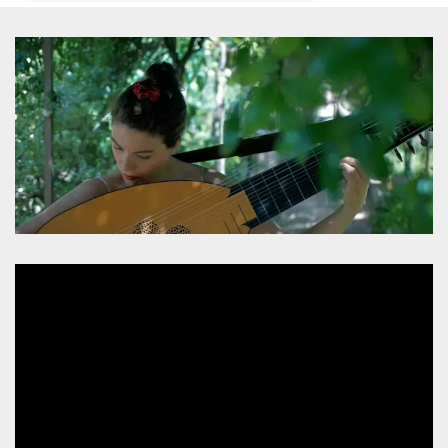
Necessari
Marketing
I cookie strettamente necessari o tecnici sono
indispensabili al funzionamento del sito. I
servizi qui presenti non potranno funzionare
senza.
Provider /
Nome
Scadenza
Descrizione
Dominio
cf_clearance
1 anno
Clearance
Cloudflare,
Cookie from
Inc.
CloudFlare
.oooh.events
stores the proof
of challenge
passed. It is
used to no
longer issue a
captcha or
jschallenge
challenge if
present. It is
required to
reach origin
server.
wordpress_test_cookie
Sessione
Cookie di
Automattic
Wordpress,
Inc.
verifica che il