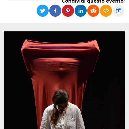
Condividi questo evento:
Necessari
Marketing
I cookie strettamente necessari o tecnici sono
indispensabili al funzionamento del sito. I
servizi qui presenti non potranno funzionare
senza.
Provider /
Nome
Scadenza
Descrizione
Dominio
cf_clearance
1 anno
Clearance
Cloudflare,
Cookie from
Inc.
CloudFlare
.oooh.events
stores the proof
of challenge
passed. It is
used to no
longer issue a
captcha or
jschallenge
challenge if
present. It is
required to
reach origin
server.
wordpress_test_cookie
Sessione
Cookie di
Automattic
Wordpress,
Inc.
verifica che il