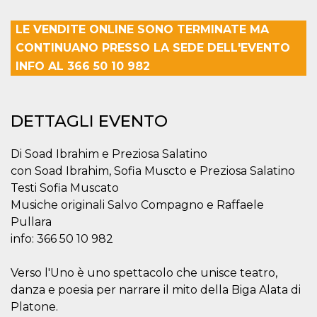
correttamente.
Storage declaration
LE VENDITE ONLINE SONO TERMINATE MA
CONTINUANO PRESSO LA SEDE DELL'EVENTO
Storage
Nome
Descrizione
type
INFO AL 366 50 10 982
fbssls_314278995690155
Session
storage
wpEmojiSettingsSupports
Session
DETTAGLI EVENTO
storage
cn_uc__
Local
storage
Di Soad Ibrahim e Preziosa Salatino
con Soad Ibrahim, Sofia Muscto e Preziosa Salatino
Testi Sofia Muscato
Musiche originali Salvo Compagno e Raffaele
Pullara
info: 366 50 10 982
Provider /
Nome
Scadenza
Descrizione
Verso l'Uno è uno spettacolo che unisce teatro,
Dominio
danza e poesia per narrare il mito della Biga Alata di
c_user
4
Cookie di a
Meta
settimane
utente. Può
Platone.
Platform Inc.
2 giorni
essere di se
.facebook.com