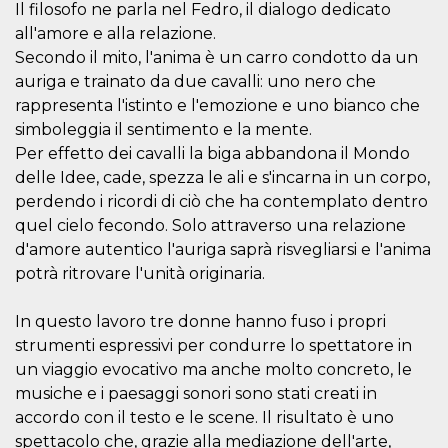
Il filosofo ne parla nel Fedro, il dialogo dedicato
o persistent
30 giorni
all'amore e alla relazione.
datr
2 anni
Questo coo
Meta
Secondo il mito, l'anima è un carro condotto da un
identifica il
Platform Inc.
auriga e trainato da due cavalli: uno nero che
browser che
.facebook.com
connette a
rappresenta l'istinto e l'emozione e uno bianco che
Facebook. 
direttament
simboleggia il sentimento e la mente.
legato alla 
Facebook
Per effetto dei cavalli la biga abbandona il Mondo
dell'utente.
delle Idee, cade, spezza le ali e s'incarna in un corpo,
Facebook s
che viene
perdendo i ricordi di ciò che ha contemplato dentro
utilizzato p
aiutare con 
quel cielo fecondo. Solo attraverso una relazione
sicurezza e a
d'amore autentico l'auriga saprà risvegliarsi e l'anima
di accesso
sospette, in
potrà ritrovare l'unità originaria.
particolare p
rilevamento
bot che ten
di accedere 
In questo lavoro tre donne hanno fuso i propri
servizio. F
strumenti espressivi per condurre lo spettatore in
afferma anc
il profilo
un viaggio evocativo ma anche molto concreto, le
comportame
associato a
musiche e i paesaggi sonori sono stati creati in
ciascun coo
accordo con il testo e le scene. Il risultato è uno
datr viene
eliminato d
spettacolo che, grazie alla mediazione dell'arte,
giorni. Que