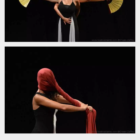
mese
viene
m.stripe.com
generalmente
utilizzato per le
prestazioni e
l'ottimizzazione
dei servizi di
elaborazione
dei pagamenti,
facilitando la
memorizzazione
dei contenuti
sul browser per
rendere le
pagine più
veloci.
CookieScriptConsent
4
Questo cookie
CookieScript
settimane
viene utilizzato
oooh.events
2 giorni
dal servizio
Cookie-
Script.com per
ricordare le
preferenze di
consenso sui
cookie dei
visitatori. È
necessario che il
banner dei
cookie di
Cookie-
Script.com
funzioni