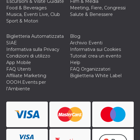
Escursioni & Visite Guidate
Film & Media
privacy,
Food & Beverages
Meeting, Fiere, Congressi
garantendo 
loro prefer
Musica, Eventi Live, Club
Salute & Benessere
siano onora
Sport & Motori
nelle sessio
future.
__Secure-ROLLOUT_TOKEN
.youtube.com
5 mesi 4
Utilizzato d
Biglietteria Automatizzata
Blog
settimane
YouTube pe
SIAE
Archivio Eventi
gestire
l'implement
Informativa sulla Privacy
Informativa sui Cookies
e la
Condizioni di utilizzo
Tutorial: crea un evento
sperimenta
delle funzio
App Mobile
Help
Aiuta Googl
FAQ Utenti
FAQ Organizzatori
controllare 
nuove
Affiliate Marketing
Biglietteria White Label
funzionalità
OOOH.Events per
modifiche
dell'interfac
l’Ambiente
vengono mo
agli utenti
nell'ambito 
e
implementa
graduali,
garantendo
un'esperien
coerente pe
determinat
utente dura
esperiment