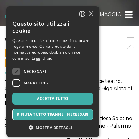
×
VERSO L’UNO 26 MAGGIO
Questo sito utilizza i
ITALIAN
cookie
ENGLISH
VERSO L’UNO 26 MAGGIO
Questo sito utilizza i cookie per funzionare
regolarmente. Come previsto dalla
SPANISH
normativa europea, dobbiamo chiederti il
26 MAGGIO 2022 - 20:55
consenso.
Leggi di più
VENDITE ONLINE TERMINATE
NECESSARI
Musica, Eventi Live, Club
Verso l'Uno è uno spettacolo che unisce teatro,
MARKETING
danza e poesia per narrare il mito della Biga Alata di
Platone.
ACCETTA TUTTO
Di Soad Ibrahim e Preziosa Salatino
RIFIUTA TUTTO TRANNE I NECESSARI
con Soad Ibrahim, Sofia Muscato e Preziosa Salatino
Ore 21:15 Stand Florio, via Messina marine - Palermo
MOSTRA DETTAGLI