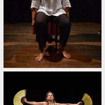
.oooh.events
browser accetti i
cookie.
PHPSESSID
Sessione
Cookie
PHP.net
generato da
oooh.events
applicazioni
basate sul
linguaggio PHP.
Si tratta di un
identificatore
generico
utilizzato per
mantenere le
variabili di
sessione utente.
Normalmente è
un numero
generato in
modo casuale, il
modo in cui
viene utilizzato
può essere
specifico per il
sito, ma un
buon esempio è
mantenere uno
stato di accesso
per un utente
tra le pagine.
m
1 anno 1
Questo cookie
Stripe