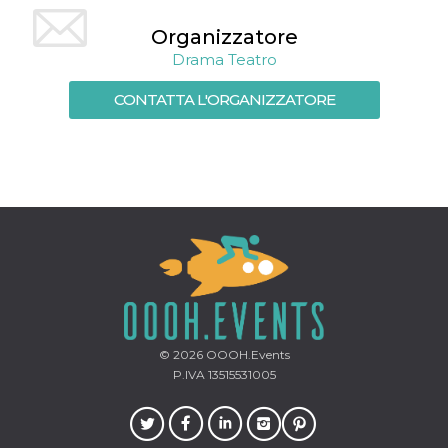
mese
viene
m.stripe.com
generalmente
utilizzato per le
Organizzatore
prestazioni e
Drama Teatro
l'ottimizzazione
dei servizi di
elaborazione
CONTATTA L'ORGANIZZATORE
dei pagamenti,
facilitando la
memorizzazione
dei contenuti
sul browser per
rendere le
pagine più
veloci.
CookieScriptConsent
4
Questo cookie
CookieScript
settimane
viene utilizzato
oooh.events
2 giorni
dal servizio
Cookie-
Script.com per
ricordare le
preferenze di
consenso sui
cookie dei
visitatori. È
© 2026
OOOH.Events
necessario che il
P.IVA 13515531005
banner dei
cookie di
Cookie-
Script.com
funzioni