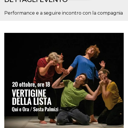
Necessari
Marketing
Performance e a seguire incontro con la compagnia
I cookie strettamente necessari o tecnici sono
indispensabili al funzionamento del sito. I
servizi qui presenti non potranno funzionare
senza.
Provider /
Nome
Scadenza
Descrizione
Dominio
cf_clearance
1 anno
Clearance
Cloudflare,
Cookie from
Inc.
CloudFlare
.oooh.events
stores the proof
of challenge
passed. It is
used to no
longer issue a
captcha or
jschallenge
challenge if
present. It is
required to
reach origin
server.
wordpress_test_cookie
Sessione
Cookie di
Automattic
Wordpress,
Inc.
verifica che il