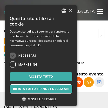
×
VERTIGINE DELLA LISTA
Questo sito utilizza i
ITALIAN
cookie
ENGLISH
VERTIGINE DELLA LISTA
Questo sito utilizza i cookie per funzionare
regolarmente. Come previsto dalla
SPANISH
normativa europea, dobbiamo chiederti il
20 OTTOBRE 2024 - 18:00
consenso.
Leggi di più
VENDITE ONLINE TERMINATE
NECESSARI
Musica, Eventi Live, Club
https://dramateatro.it/vertigine-della-lista/
MARKETING
Condividi questo evento:
ACCETTA TUTTO
RIFIUTA TUTTO TRANNE I NECESSARI
MOSTRA DETTAGLI
DETTAGLI EVENTO