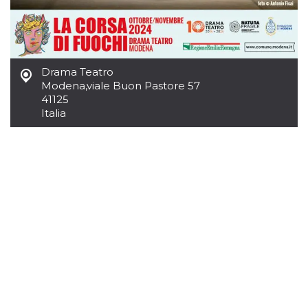
.oooh.events
browser accetti i
cookie.
PHPSESSID
Sessione
Cookie
PHP.net
generato da
oooh.events
applicazioni
basate sul
Drama Teatro
linguaggio PHP.
Modena
,
viale Buon Pastore 57
Si tratta di un
identificatore
41125
generico
Italia
utilizzato per
mantenere le
variabili di
sessione utente.
Normalmente è
un numero
generato in
modo casuale, il
modo in cui
viene utilizzato
può essere
specifico per il
sito, ma un
buon esempio è
mantenere uno
stato di accesso
per un utente
tra le pagine.
m
1 anno 1
Questo cookie
Stripe