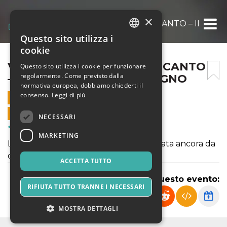
×
VIAGGI VI RACCONTO E VI CANTO – IL MAR
Questo sito utilizza i
ITALIAN
cookie
ENGLISH
VIAGGI VI RACCONTO E VI CANTO
Questo sito utilizza i cookie per funzionare
regolarmente. Come previsto dalla
– IL MARE CANTA – 30 GIUGNO
SPANISH
normativa europea, dobbiamo chiederti il
consenso.
Leggi di più
30 GIUGNO 2024 - 21:00
VENDITE ONLINE TERMINATE
NECESSARI
Corsi & Formazione
MARKETING
L'evento sarà riprogrammato in altra data ancora da
definire, in autunno
ACCETTA TUTTO
Condividi questo evento:
RIFIUTA TUTTO TRANNE I NECESSARI
MOSTRA DETTAGLI