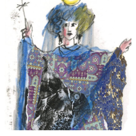
.oooh.events
browser accetti i
cookie.
PHPSESSID
Sessione
Cookie
PHP.net
generato da
oooh.events
applicazioni
basate sul
linguaggio PHP.
Si tratta di un
identificatore
generico
utilizzato per
mantenere le
variabili di
sessione utente.
Normalmente è
un numero
generato in
modo casuale, il
modo in cui
viene utilizzato
può essere
specifico per il
sito, ma un
buon esempio è
mantenere uno
stato di accesso
per un utente
tra le pagine.
m
1 anno 1
Questo cookie
Stripe