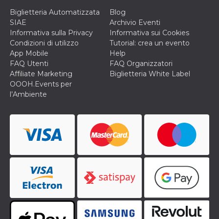
o persistent
Biglietteria Automatizzata
Blog
30 giorni
SIAE
Archivio Eventi
datr
2 anni
Questo coo
Meta
Informativa sulla Privacy
Informativa sui Cookies
identifica il
Platform Inc.
browser che
.facebook.com
Condizioni di utilizzo
Tutorial: crea un evento
connette a
App Mobile
Help
Facebook. 
direttament
FAQ Utenti
FAQ Organizzatori
legato alla 
Affiliate Marketing
Biglietteria White Label
Facebook
dell'utente.
OOOH.Events per
Facebook s
l’Ambiente
che viene
utilizzato p
aiutare con 
sicurezza e a
di accesso
sospette, in
particolare p
rilevamento
bot che ten
di accedere 
servizio. F
afferma anc
il profilo
comportame
associato a
ciascun coo
datr viene
eliminato d
giorni. Que