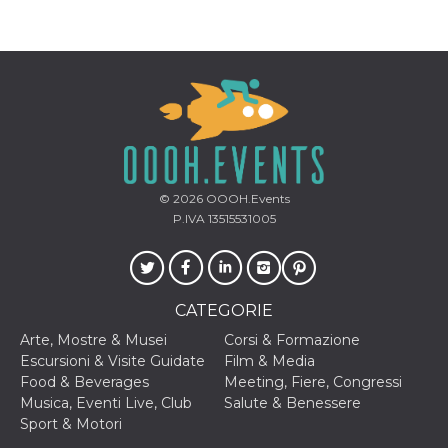
correttamente.
Storage declaration
Storage
Nome
Descrizione
type
fbssls_314278995690155
Session
storage
wpEmojiSettingsSupports
Session
storage
© 2026
OOOH.Events
cn_uc__
Local
storage
P.IVA 13515531005
CATEGORIE
Arte, Mostre & Musei
Corsi & Formazione
Escursioni & Visite Guidate
Film & Media
Provider /
Nome
Scadenza
Descrizione
Food & Beverages
Meeting, Fiere, Congressi
Dominio
Musica, Eventi Live, Club
Salute & Benessere
c_user
4
Cookie di a
Meta
Sport & Motori
settimane
utente. Può
Platform Inc.
2 giorni
essere di se
.facebook.com