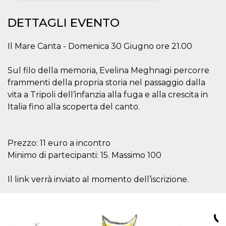
Necessari
Marketing
DETTAGLI EVENTO
I cookie strettamente necessari o tecnici sono
indispensabili al funzionamento del sito. I
Il Mare Canta - Domenica 30 Giugno ore 21.00
servizi qui presenti non potranno funzionare
senza.
Sul filo della memoria, Evelina Meghnagi percorre
Provider /
Nome
Scadenza
Descrizione
frammenti della propria storia nel passaggio dalla
Dominio
vita a Tripoli dell’infanzia alla fuga e alla crescita in
cf_clearance
1 anno
Clearance
Cloudflare,
Cookie from
Italia fino alla scoperta del canto.
Inc.
CloudFlare
.oooh.events
stores the proof
of challenge
passed. It is
used to no
Prezzo: 11 euro a incontro
longer issue a
Minimo di partecipanti: 15. Massimo 100
captcha or
jschallenge
challenge if
present. It is
Il link verrà inviato al momento dell’iscrizione.
required to
reach origin
server.
wordpress_test_cookie
Sessione
Cookie di
Automattic
Wordpress,
Inc.
verifica che il