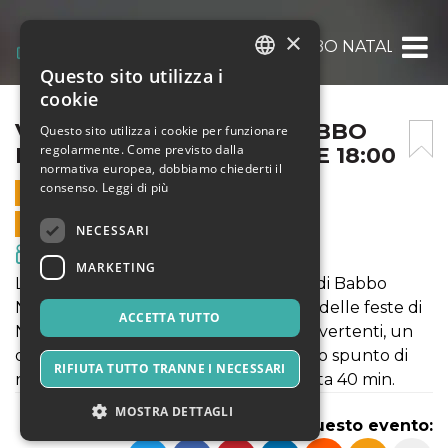
×
VIDEOCHIAMATA CON BABBO NATALE 27 D
Questo sito utilizza i
ITALIAN
cookie
ENGLISH
VIDEOCHIAMATA CON BABBO
Questo sito utilizza i cookie per funzionare
regolarmente. Come previsto dalla
NATALE 27 DICEMBRE ORE 18:00
SPANISH
normativa europea, dobbiamo chiederti il
consenso.
Leggi di più
22 DICEMBRE 2020 - 13:15
VENDITE ONLINE TERMINATE
NECESSARI
Film & Media
MARKETING
La simulazione di una Video chiamata di Babbo
Natale a tutto il suo staff in previsione delle feste di
ACCETTA TUTTO
Natale. Una carrellata di personaggi divertenti, un
occhio alla tradizione e qualche piccolo spunto di
RIFIUTA TUTTO TRANNE I NECESSARI
riflessione per un Natale diverso. Durata 40 min.
MOSTRA DETTAGLI
Condividi questo evento: