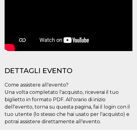
correttamente.
Storage declaration
Storage
Nome
Descrizione
type
fbssls_314278995690155
Session
storage
wpEmojiSettingsSupports
Session
storage
cn_uc__
Local
storage
DETTAGLI EVENTO
Come assistere all'evento?
Una volta completato l'acquisto, riceverai il tuo
biglietto in formato PDF. All'orario di inizio
dell'evento, torna su questa pagina, fai il login con il
Provider /
tuo utente (lo stesso che hai usato per l'acquisto) e
Nome
Scadenza
Descrizione
Dominio
potrai assistere direttamente all'evento.
c_user
4
Cookie di a
Meta
settimane
utente. Può
Platform Inc.
2 giorni
essere di se
.facebook.com