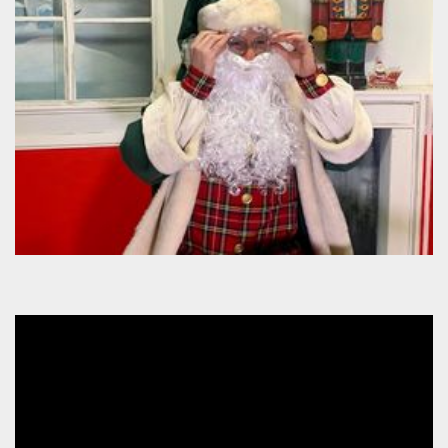
mese
viene
m.stripe.com
generalmente
utilizzato per le
prestazioni e
l'ottimizzazione
dei servizi di
elaborazione
dei pagamenti,
facilitando la
memorizzazione
dei contenuti
sul browser per
rendere le
pagine più
veloci.
CookieScriptConsent
4
Questo cookie
CookieScript
settimane
viene utilizzato
oooh.events
2 giorni
dal servizio
Cookie-
Script.com per
ricordare le
preferenze di
consenso sui
cookie dei
visitatori. È
necessario che il
banner dei
cookie di
Cookie-
Script.com
funzioni