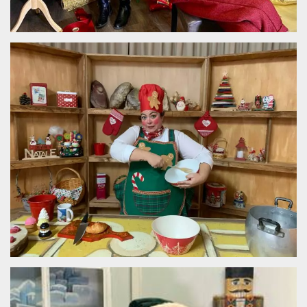
.oooh.events
browser accetti i
cookie.
PHPSESSID
Sessione
Cookie
PHP.net
generato da
oooh.events
applicazioni
basate sul
linguaggio PHP.
Si tratta di un
identificatore
generico
utilizzato per
mantenere le
variabili di
sessione utente.
Normalmente è
un numero
generato in
modo casuale, il
modo in cui
viene utilizzato
può essere
specifico per il
sito, ma un
buon esempio è
mantenere uno
stato di accesso
per un utente
tra le pagine.
m
1 anno 1
Questo cookie
Stripe