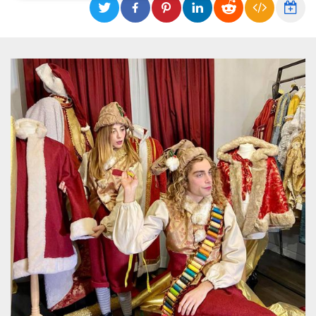
Necessari
Marketing
I cookie strettamente necessari o tecnici sono
indispensabili al funzionamento del sito. I
servizi qui presenti non potranno funzionare
senza.
Provider /
Nome
Scadenza
Descrizione
Dominio
cf_clearance
1 anno
Clearance
Cloudflare,
Cookie from
Inc.
CloudFlare
.oooh.events
stores the proof
of challenge
passed. It is
used to no
longer issue a
captcha or
jschallenge
challenge if
present. It is
required to
reach origin
server.
wordpress_test_cookie
Sessione
Cookie di
Automattic
Wordpress,
Inc.
verifica che il