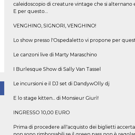
caleidoscopio di creature vintage che si alternano e
E per questo…
VENGHINO, SIGNORI, VENGHINO!
Lo show presso l'Ospedaletto vi propone per quest
Le canzoni live di Marty Maraschino
I Burlesque Show di Sally Van Tassel
Le incursioni e il DJ set di DandywOlly dj
E lo stage kitten... di Monsieur Giurì!
INGRESSO 10,00 EURO
Prima di procedere all'acquisto dei biglietti accertati
non sono rimborsabili se il green pass non è regola