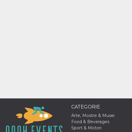
mese
viene
m.stripe.com
generalmente
utilizzato per le
prestazioni e
l'ottimizzazione
dei servizi di
elaborazione
dei pagamenti,
facilitando la
memorizzazione
dei contenuti
sul browser per
rendere le
pagine più
veloci.
CookieScriptConsent
4
Questo cookie
CookieScript
settimane
viene utilizzato
oooh.events
2 giorni
dal servizio
Cookie-
Script.com per
ricordare le
preferenze di
consenso sui
cookie dei
visitatori. È
CATEGORIE
necessario che il
banner dei
Arte, Mostre & Musei
cookie di
Cookie-
Food & Beverages
Script.com
Sport & Motori
funzioni