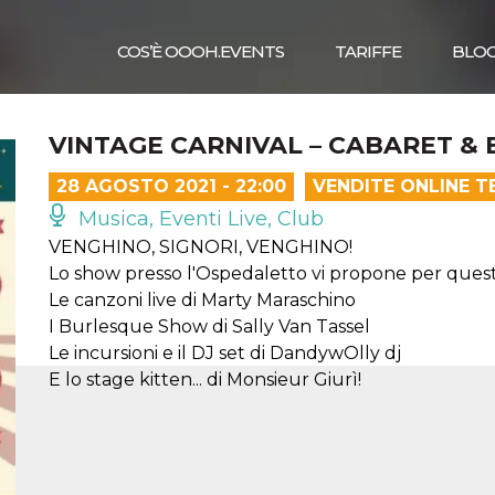
COS’È OOOH.EVENTS
TARIFFE
BLO
VINTAGE CARNIVAL – CABARET 
28 AGOSTO 2021 - 22:00
VENDITE ONLINE T
Musica, Eventi Live, Club
VENGHINO, SIGNORI, VENGHINO!
Lo show presso l'Ospedaletto vi propone per quest
Le canzoni live di Marty Maraschino
I Burlesque Show di Sally Van Tassel
Le incursioni e il DJ set di DandywOlly dj
E lo stage kitten... di Monsieur Giurì!