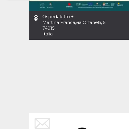
Necessari
Marketing
Ospedaletto +
I cookie strettamente necessari o tecnici sono
Martina Franca
,
via Orfanelli, 5
indispensabili al funzionamento del sito. I
74015
servizi qui presenti non potranno funzionare
Italia
senza.
Provider /
Nome
Scadenza
Descrizione
Dominio
cf_clearance
1 anno
Clearance
Cloudflare,
Cookie from
Inc.
CloudFlare
.oooh.events
stores the proof
of challenge
passed. It is
used to no
longer issue a
captcha or
jschallenge
challenge if
present. It is
required to
reach origin
server.
wordpress_test_cookie
Sessione
Cookie di
Automattic
Wordpress,
Inc.
verifica che il