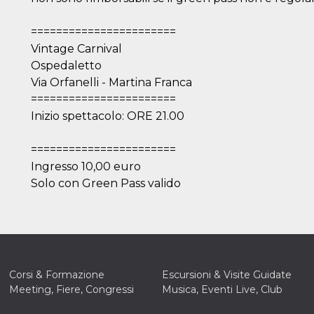
=======================
Vintage Carnival
Ospedaletto
Via Orfanelli - Martina Franca
=======================
Inizio spettacolo: ORE 21.00
=======================
Ingresso 10,00 euro
Solo con Green Pass valido
Corsi & Formazione
Escursioni & Visite Guidate
Meeting, Fiere, Congressi
Musica, Eventi Live, Club