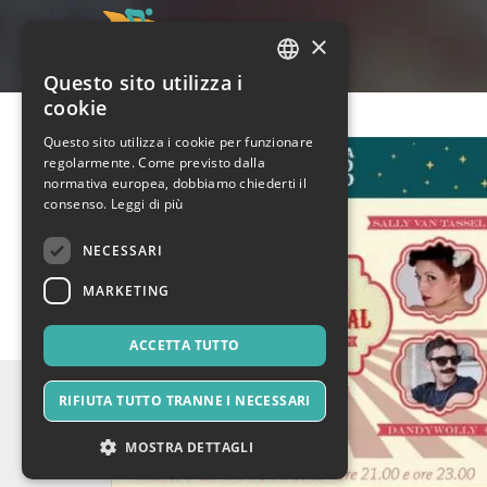
×
Questo sito utilizza i
ITALIAN
cookie
ENGLISH
Questo sito utilizza i cookie per funzionare
regolarmente. Come previsto dalla
SPANISH
normativa europea, dobbiamo chiederti il
consenso.
Leggi di più
NECESSARI
MARKETING
ACCETTA TUTTO
RIFIUTA TUTTO TRANNE I NECESSARI
MOSTRA DETTAGLI