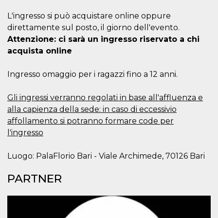
cookie viene
anche trami
L'ingresso si può acquistare online oppure
piace e altri
pulsanti e t
direttamente sul posto, il giorno dell'evento.
Facebook
Attenzione: ci sarà un ingresso riservato a chi
posizionati 
molti siti W
acquista online
diversi.
dpr
.facebook.com
1
permette di
Ingresso omaggio per i ragazzi fino a 12 anni.
settimana
controllare 
funzione “S
su Facebook
pulsante “M
Gli ingressi verranno regolati in base all'affluenza e
piace”, rac
alla capienza della sede: in caso di eccessivio
le impostaz
della lingua
affollamento si potranno formare code per
permettono
condividere
l'ingresso
pagina.
fr
3 mesi
Contiene la
Meta
Luogo: PalaFlorio Bari - Viale Archimede, 70126 Bari
combinazio
Platform Inc.
ID univoco 
.facebook.com
browser e
PARTNER
dell'utente,
utilizzata pe
pubblicità m
oo
5 anni
consente
Meta
all'utente di
Platform Inc.