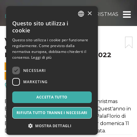
×
VINTAGE MARKET BARI CHRISTMAS EDITIO
Questo sito utilizza i
ITALIAN
cookie
ENGLISH
VINTAGE MARKET BARI
Questo sito utilizza i cookie per funzionare
regolarmente. Come previsto dalla
CHRISTMAS EDITION –
SPANISH
normativa europea, dobbiamo chiederti il
DOMENICA 11 DICEMBRE 2022
consenso.
Leggi di più
11 DICEMBRE 2022 - 10:00
NECESSARI
VENDITE ONLINE TERMINATE
MARKETING
Meeting, Fiere, Congressi
ACCETTA TUTTO
Bidonville Vintage Store presenta la Christmas
Edition 2022 del Vintage Market Bari! Quest'anno in
RIFIUTA TUTTO TRANNE I NECESSARI
una nuova sede ancora più grande: il PalaFlorio di
Bari. Acquista subito il tuo ingresso per domenica 11
MOSTRA DETTAGLI
Dicembre oppure seleziona un'altra data.