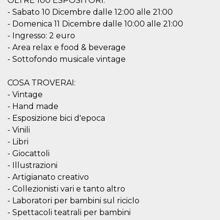
OLTRE 100 ESPOSITORI:
o persistent
- Sabato 10 Dicembre dalle 12:00 alle 21:00
30 giorni
- Domenica 11 Dicembre dalle 10:00 alle 21:00
datr
2 anni
Questo coo
Meta
identifica il
Platform Inc.
- Ingresso: 2 euro
browser che
.facebook.com
- Area relax e food & beverage
connette a
Facebook. 
- Sottofondo musicale vintage
direttament
legato alla 
Facebook
dell'utente.
COSA TROVERAI:
Facebook s
- Vintage
che viene
utilizzato p
- Hand made
aiutare con 
sicurezza e a
- Esposizione bici d'epoca
di accesso
- Vinili
sospette, in
particolare p
- Libri
rilevamento
bot che ten
- Giocattoli
di accedere 
servizio. F
- Illustrazioni
afferma anc
- Artigianato creativo
il profilo
comportame
- Collezionisti vari e tanto altro
associato a
ciascun coo
- Laboratori per bambini sul riciclo
datr viene
- Spettacoli teatrali per bambini
eliminato d
giorni. Que