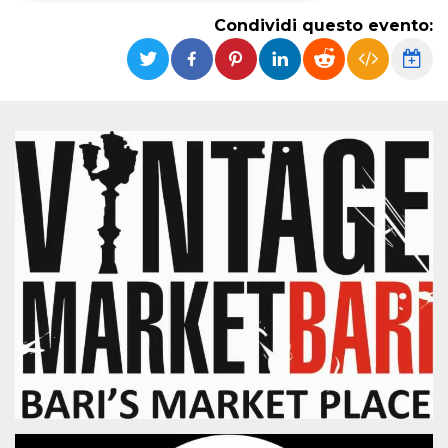
Condividi questo evento:
Necessari
Marketing
I cookie strettamente necessari o tecnici sono
indispensabili al funzionamento del sito. I
servizi qui presenti non potranno funzionare
senza.
Provider /
Nome
Scadenza
Descrizione
Dominio
cf_clearance
1 anno
Clearance
Cloudflare,
Cookie from
Inc.
CloudFlare
.oooh.events
stores the proof
of challenge
passed. It is
used to no
longer issue a
captcha or
jschallenge
challenge if
present. It is
required to
reach origin
server.
wordpress_test_cookie
Sessione
Cookie di
Automattic
Wordpress,
Inc.
verifica che il