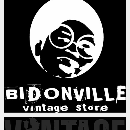
.oooh.events
browser accetti i
cookie.
PHPSESSID
Sessione
Cookie
PHP.net
generato da
oooh.events
applicazioni
basate sul
linguaggio PHP.
Si tratta di un
identificatore
generico
utilizzato per
mantenere le
variabili di
sessione utente.
Normalmente è
un numero
generato in
modo casuale, il
modo in cui
viene utilizzato
può essere
specifico per il
sito, ma un
buon esempio è
mantenere uno
stato di accesso
per un utente
tra le pagine.
m
1 anno 1
Questo cookie
Stripe