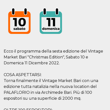
correttamente.
Storage declaration
Storage
Nome
Descrizione
type
fbssls_314278995690155
Session
storage
wpEmojiSettingsSupports
Session
storage
cn_uc__
Local
Ecco il programma della sesta edizione del Vintage
storage
Market Bari "Christmas Edition", Sabato 10 e
Domenica 11 Dicembre 2022.
COSA ASPETTARSI:
Torna finalmente il Vintage Market Bari con una
edizione tutta natalizia nella nuova location del
Provider /
PALAFLORIO in via Archimede Bari. Più di 100
Nome
Scadenza
Descrizione
Dominio
espositori su una superficie di 2000 mq.
c_user
4
Cookie di a
Meta
settimane
utente. Può
Platform Inc.
2 giorni
essere di se
.facebook.com