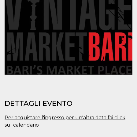
mese
viene
m.stripe.com
generalmente
utilizzato per le
prestazioni e
l'ottimizzazione
dei servizi di
elaborazione
dei pagamenti,
facilitando la
memorizzazione
dei contenuti
sul browser per
rendere le
pagine più
veloci.
CookieScriptConsent
4
Questo cookie
CookieScript
settimane
viene utilizzato
oooh.events
2 giorni
dal servizio
Cookie-
Script.com per
ricordare le
preferenze di
consenso sui
DETTAGLI EVENTO
cookie dei
visitatori. È
necessario che il
banner dei
Per acquistare l'ingresso per un'altra data fai click
cookie di
sul calendario
Cookie-
Script.com
funzioni