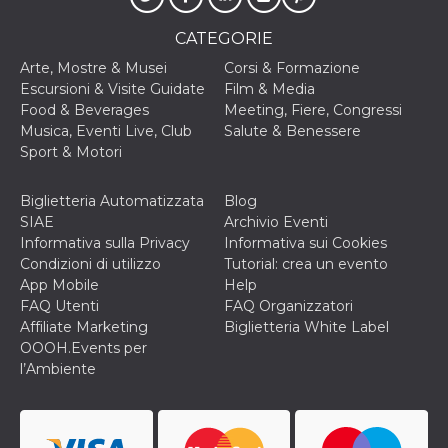
privacy,
garantendo 
CATEGORIE
loro prefer
siano onora
Arte, Mostre & Musei
Corsi & Formazione
nelle sessio
future.
Escursioni & Visite Guidate
Film & Media
Food & Beverages
Meeting, Fiere, Congressi
__Secure-ROLLOUT_TOKEN
.youtube.com
5 mesi 4
Utilizzato d
settimane
YouTube pe
Musica, Eventi Live, Club
Salute & Benessere
gestire
Sport & Motori
l'implement
e la
sperimenta
delle funzio
Biglietteria Automatizzata
Blog
Aiuta Googl
SIAE
Archivio Eventi
controllare 
nuove
Informativa sulla Privacy
Informativa sui Cookies
funzionalità
Condizioni di utilizzo
Tutorial: crea un evento
modifiche
dell'interfac
App Mobile
Help
vengono mo
FAQ Utenti
FAQ Organizzatori
agli utenti
nell'ambito 
Affiliate Marketing
Biglietteria White Label
e
OOOH.Events per
implementa
graduali,
l’Ambiente
garantendo
un'esperien
coerente pe
determinat
utente dura
esperiment