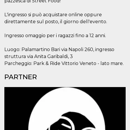
pazzesca di Street Food!
o persistent
30 giorni
L'ingresso si può acquistare online oppure
datr
2 anni
Questo coo
Meta
identifica il
Platform Inc.
direttamente sul posto, il giorno dell'evento.
browser che
.facebook.com
connette a
Facebook. 
Ingresso omaggio per i ragazzi fino a 12 anni.
direttament
legato alla 
Facebook
dell'utente.
Luogo: Palamartino Bari via Napoli 260, ingresso
Facebook s
struttura via Anita Garibaldi, 3
che viene
utilizzato p
Parcheggio: Park & Ride Vittorio Veneto - lato mare.
aiutare con 
sicurezza e a
di accesso
PARTNER
sospette, in
particolare p
rilevamento
bot che ten
di accedere 
servizio. F
afferma anc
il profilo
comportame
associato a
ciascun coo
datr viene
eliminato d
giorni. Que