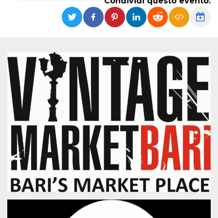
Condividi questo evento:
Necessari
Marketing
I cookie strettamente necessari o tecnici sono
indispensabili al funzionamento del sito. I
servizi qui presenti non potranno funzionare
senza.
Provider /
Nome
Scadenza
Descrizione
Dominio
cf_clearance
1 anno
Clearance
Cloudflare,
Cookie from
Inc.
CloudFlare
.oooh.events
stores the proof
of challenge
passed. It is
used to no
longer issue a
captcha or
jschallenge
challenge if
present. It is
required to
reach origin
server.
wordpress_test_cookie
Sessione
Cookie di
Automattic
Wordpress,
Inc.
verifica che il