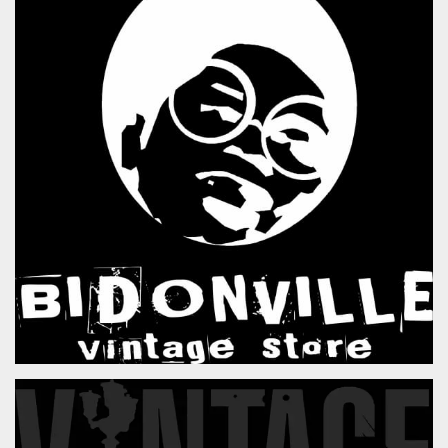
.oooh.events
browser accetti i
cookie.
PHPSESSID
Sessione
Cookie
PHP.net
generato da
oooh.events
applicazioni
basate sul
linguaggio PHP.
Si tratta di un
identificatore
generico
utilizzato per
mantenere le
variabili di
sessione utente.
Normalmente è
un numero
generato in
modo casuale, il
modo in cui
viene utilizzato
può essere
specifico per il
sito, ma un
buon esempio è
mantenere uno
stato di accesso
per un utente
tra le pagine.
m
1 anno 1
Questo cookie
Stripe