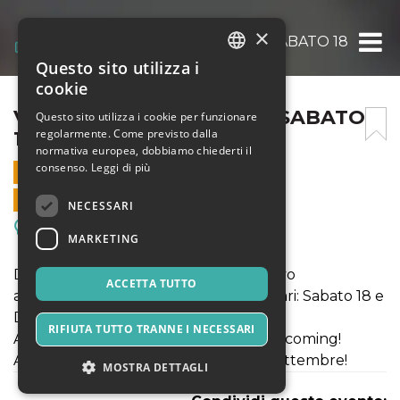
×
VINTAGE MARKET BARI – SABATO 18 SETT
Questo sito utilizza i
ITALIAN
cookie
ENGLISH
VINTAGE MARKET BARI – SABATO
Questo sito utilizza i cookie per funzionare
regolarmente. Come previsto dalla
18 SETTEMBRE 2021
SPANISH
normativa europea, dobbiamo chiederti il
consenso.
Leggi di più
18 SETTEMBRE 2021 - 16:00
VENDITE ONLINE TERMINATE
NECESSARI
Meeting, Fiere, Congressi
MARKETING
Dopo il successo di Luglio, ecco il nuovo
ACCETTA TUTTO
appuntamento del Vintage Market Bari: Sabato 18 e
Domenica 19 Settembre 2021.
RIFIUTA TUTTO TRANNE I NECESSARI
Are you ready? Vintage Market Bari is coming!
Acquista ora il tuo biglietto per il 18 Settembre!
MOSTRA DETTAGLI