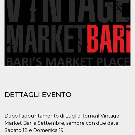
mese
viene
m.stripe.com
generalmente
utilizzato per le
prestazioni e
l'ottimizzazione
dei servizi di
elaborazione
dei pagamenti,
facilitando la
memorizzazione
dei contenuti
sul browser per
rendere le
pagine più
veloci.
CookieScriptConsent
4
Questo cookie
CookieScript
settimane
viene utilizzato
oooh.events
2 giorni
dal servizio
Cookie-
Script.com per
ricordare le
DETTAGLI EVENTO
preferenze di
consenso sui
cookie dei
visitatori. È
necessario che il
banner dei
Dopo l'appuntamento di Luglio, torna il Vintage
cookie di
Market Bari a Settembre, sempre con due date:
Cookie-
Script.com
Sabato 18 e Domenica 19.
funzioni