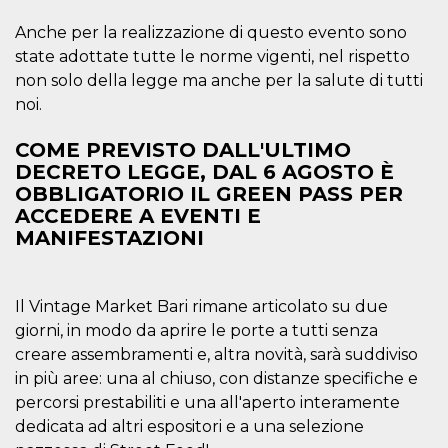
correttamente.
Anche per la realizzazione di questo evento sono
Storage declaration
state adottate tutte le norme vigenti, nel rispetto
Storage
non solo della legge ma anche per la salute di tutti
Nome
Descrizione
type
noi.
fbssls_314278995690155
Session
storage
COME PREVISTO DALL'ULTIMO
wpEmojiSettingsSupports
Session
DECRETO LEGGE, DAL 6 AGOSTO È
storage
OBBLIGATORIO IL GREEN PASS PER
cn_uc__
Local
ACCEDERE A EVENTI E
storage
MANIFESTAZIONI
Il Vintage Market Bari rimane articolato su due
giorni, in modo da aprire le porte a tutti senza
creare assembramenti e, altra novità, sarà suddiviso
Provider /
in più aree: una al chiuso, con distanze specifiche e
Nome
Scadenza
Descrizione
Dominio
percorsi prestabiliti e una all'aperto interamente
c_user
4
Cookie di a
Meta
dedicata ad altri espositori e a una selezione
settimane
utente. Può
Platform Inc.
2 giorni
essere di se
.facebook.com