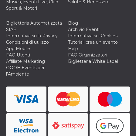
Musica, Eventi Live, Club
Salute & Benessere
o persistent
30 giorni
Sport & Motori
datr
2 anni
Questo coo
Meta
identifica il
Platform Inc.
Biglietteria Automatizzata
Blog
browser che
.facebook.com
SIAE
Archivio Eventi
connette a
Facebook. 
Informativa sulla Privacy
Informativa sui Cookies
direttament
Condizioni di utilizzo
Tutorial: crea un evento
legato alla 
Facebook
App Mobile
Help
dell'utente.
FAQ Utenti
FAQ Organizzatori
Facebook s
che viene
Affiliate Marketing
Biglietteria White Label
utilizzato p
OOOH.Events per
aiutare con 
sicurezza e a
l’Ambiente
di accesso
sospette, in
particolare p
rilevamento
bot che ten
di accedere 
servizio. F
afferma anc
il profilo
comportame
associato a
ciascun coo
datr viene
eliminato d
giorni. Que