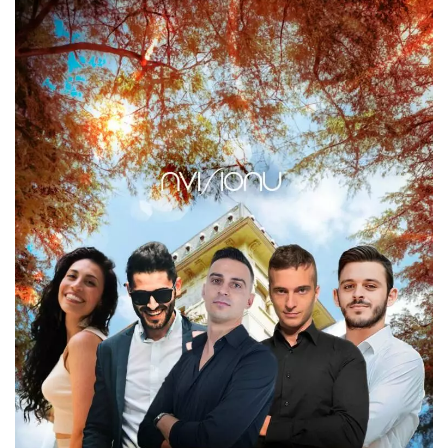
Necessari
Marketing
I cookie strettamente necessari o tecnici sono
indispensabili al funzionamento del sito. I
servizi qui presenti non potranno funzionare
senza.
Provider /
Nome
Scadenza
Descrizione
Dominio
cf_clearance
1 anno
Clearance
Cloudflare,
Cookie from
Inc.
CloudFlare
.oooh.events
stores the proof
of challenge
passed. It is
used to no
longer issue a
captcha or
jschallenge
challenge if
present. It is
required to
reach origin
server.
wordpress_test_cookie
Sessione
Cookie di
Automattic
Wordpress,
Inc.
verifica che il