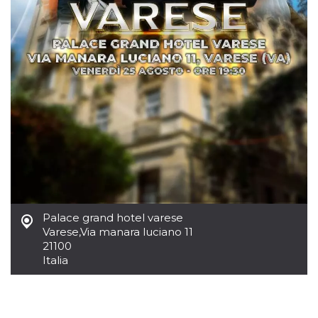
.oooh.events
browser accetti i
cookie.
PHPSESSID
Sessione
Cookie
PHP.net
generato da
oooh.events
applicazioni
basate sul
linguaggio PHP.
Si tratta di un
identificatore
generico
utilizzato per
mantenere le
variabili di
sessione utente.
Normalmente è
un numero
generato in
modo casuale, il
modo in cui
viene utilizzato
Palace grand hotel varese
può essere
specifico per il
Varese
,
Via manara luciano 11
sito, ma un
21100
buon esempio è
mantenere uno
Italia
stato di accesso
per un utente
tra le pagine.
m
1 anno 1
Questo cookie
Stripe