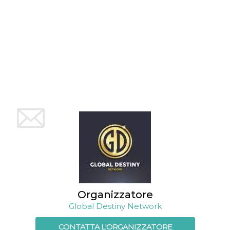
mese
viene
m.stripe.com
generalmente
utilizzato per le
prestazioni e
l'ottimizzazione
dei servizi di
elaborazione
dei pagamenti,
facilitando la
memorizzazione
dei contenuti
sul browser per
rendere le
pagine più
veloci.
CookieScriptConsent
4
Questo cookie
CookieScript
settimane
viene utilizzato
oooh.events
2 giorni
dal servizio
Cookie-
Script.com per
ricordare le
preferenze di
consenso sui
cookie dei
visitatori. È
necessario che il
Organizzatore
banner dei
cookie di
Global Destiny Network
Cookie-
Script.com
funzioni
CONTATTA L'ORGANIZZATORE