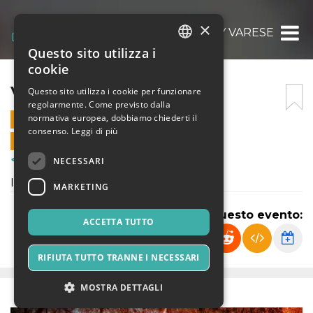
×
VISION DAY VARESE
Questo sito utilizza i
ITALIAN
cookie
ENGLISH
VISION DAY VARESE
Questo sito utilizza i cookie per funzionare
regolarmente. Come previsto dalla
SPANISH
normativa europea, dobbiamo chiederti il
24 AGOSTO 2023 - 19:30
consenso.
Leggi di più
VENDITE ONLINE TERMINATE
NECESSARI
Corsi & Formazione
Introduzione business digitali
MARKETING
Condividi questo evento:
ACCETTA TUTTO
RIFIUTA TUTTO TRANNE I NECESSARI
MOSTRA DETTAGLI