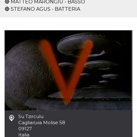
🔴 MATTEO MARONGIU - BASSO
server.
🔴 STEFANO AGUS - BATTERIA
wordpress_test_cookie
Sessione
Cookie di
Automattic
Wordpress,
Inc.
verifica che il
.oooh.events
browser accetti i
cookie.
PHPSESSID
Sessione
Cookie
PHP.net
generato da
oooh.events
applicazioni
basate sul
linguaggio PHP.
Si tratta di un
identificatore
generico
utilizzato per
mantenere le
variabili di
sessione utente.
Normalmente è
un numero
generato in
modo casuale, il
modo in cui
viene utilizzato
può essere
Su Tzirculu
specifico per il
Cagliari
,
via Molise 58
sito, ma un
09127
buon esempio è
mantenere uno
Italia
stato di accesso