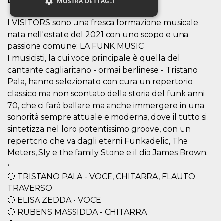
MOSTRA DETTAGLI
I VISITORS sono una fresca formazione musicale
nata nell'estate del 2021 con uno scopo e una
Necessari
Marketing
passione comune: LA FUNK MUSIC
Non classificati
I musicisti, la cui voce principale è quella del
cantante cagliaritano - ormai berlinese - Tristano
I cookie strettamente necessari o tecnici sono
indispensabili al funzionamento del sito. I
Pala, hanno selezionato con cura un repertorio
servizi qui presenti non potranno funzionare
classico ma non scontato della storia del funk anni
senza.
70, che ci farà ballare ma anche immergere in una
Provider /
Nome
Scadenza
Descrizione
Dominio
sonorità sempre attuale e moderna, dove il tutto si
sintetizza nel loro potentissimo groove, con un
cf_clearance
1 anno
Clearance
Cloudflare,
Cookie from
Inc.
repertorio che va dagli eterni Funkadelic, The
CloudFlare
.oooh.events
stores the proof
Meters, Sly e the family Stone e il dio James Brown.
of challenge
•
passed. It is
used to no
🔴 TRISTANO PALA - VOCE, CHITARRA, FLAUTO
longer issue a
captcha or
TRAVERSO
jschallenge
🔴 ELISA ZEDDA - VOCE
challenge if
present. It is
🔴 RUBENS MASSIDDA - CHITARRA
required to
reach origin