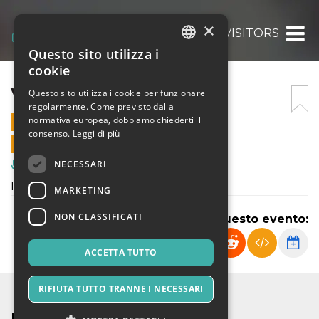
×
VISITORS
Questo sito utilizza i
ITALIAN
cookie
ENGLISH
VISITORS
Questo sito utilizza i cookie per funzionare
regolarmente. Come previsto dalla
SPANISH
normativa europea, dobbiamo chiederti il
29 DICEMBRE 2023 - 20:30
consenso.
Leggi di più
VENDITE ONLINE TERMINATE
NECESSARI
Musica, Eventi Live, Club
I Visitors a Su Tzirculu!
MARKETING
NON CLASSIFICATI
Condividi questo evento:
ACCETTA TUTTO
RIFIUTA TUTTO TRANNE I NECESSARI
DETTAGLI EVENTO