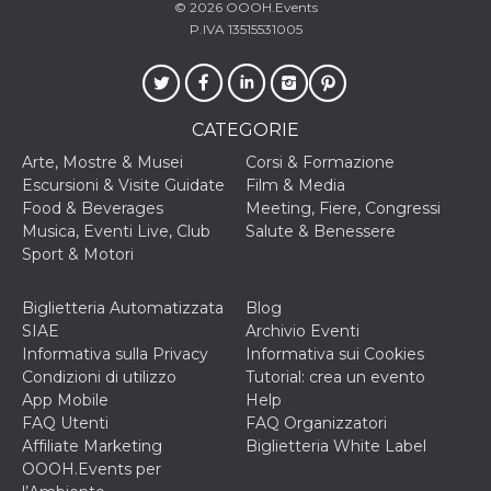
© 2026
OOOH.Events
c_user
4
Cookie di a
Meta
P.IVA 13515531005
settimane
utente. Può
Platform Inc.
2 giorni
essere di se
.facebook.com
o persistent
30 giorni
datr
1 anno 11
Questo coo
Meta
CATEGORIE
mesi
identifica il
Platform Inc.
browser che
.facebook.com
Arte, Mostre & Musei
Corsi & Formazione
connette a
Facebook. 
Escursioni & Visite Guidate
Film & Media
direttament
Food & Beverages
Meeting, Fiere, Congressi
legato alla 
Facebook
Musica, Eventi Live, Club
Salute & Benessere
dell'utente.
Sport & Motori
Facebook s
che viene
utilizzato p
aiutare con 
Biglietteria Automatizzata
Blog
sicurezza e a
SIAE
Archivio Eventi
di accesso
sospette, in
Informativa sulla Privacy
Informativa sui Cookies
particolare p
Condizioni di utilizzo
Tutorial: crea un evento
rilevamento
bot che ten
App Mobile
Help
di accedere 
FAQ Utenti
FAQ Organizzatori
servizio. F
afferma anc
Affiliate Marketing
Biglietteria White Label
il profilo
OOOH.Events per
comportame
associato a