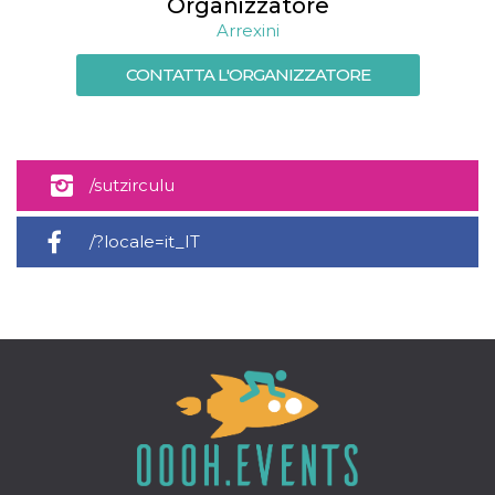
Organizzatore
memorizzazione
dei contenuti
Arrexini
sul browser per
rendere le
pagine più
CONTATTA L'ORGANIZZATORE
veloci.
Storage declaration
Nome
Storage type
Descrizione
/sutzirculu
wpEmojiSettingsSupports
Archiviazione
di sessione
cn_uc__
Archiviazione
/?locale=it_IT
locale
fbssls_314278995690155
Archiviazione
di sessione
Provider /
Nome
Scadenza
Descrizione
Dominio
__Secure-
.youtube.com
5 mesi 4
YNID
settimane
Provider /
Nome
Scadenza
Descrizione
Dominio