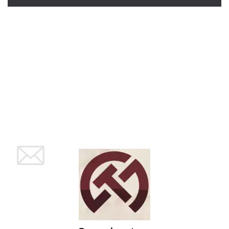
per un utente
tra le pagine.
CookieScriptConsent
4
Questo cookie
CookieScript
settimane
viene utilizzato
oooh.events
2 giorni
dal servizio
Cookie-
Script.com per
ricordare le
preferenze di
consenso sui
cookie dei
visitatori. È
necessario che il
banner dei
cookie di
Cookie-
Script.com
funzioni
correttamente.
m
1 anno 1
Questo cookie
Stripe
mese
viene
m.stripe.com
generalmente
utilizzato per le
prestazioni e
l'ottimizzazione
dei servizi di
elaborazione
dei pagamenti,
facilitando la