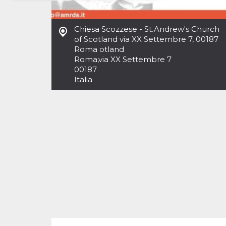
Necessari
Marketing
Chiesa Scozzese - St.Andrew's Church
I cookie strettamente necessari o tecnici sono
of Scotland via XX Settembre 7, 00187
indispensabili al funzionamento del sito. I
Roma otland
servizi qui presenti non potranno funzionare
Roma
,
via XX Settembre 7
senza.
00187
Provider /
Italia
Nome
Scadenza
Descrizione
Dominio
cf_clearance
1 anno
Clearance
Cloudflare,
Cookie from
Inc.
CloudFlare
.oooh.events
stores the proof
of challenge
passed. It is
used to no
longer issue a
captcha or
jschallenge
challenge if
present. It is
required to
reach origin
server.
wordpress_test_cookie
Sessione
Cookie di
Automattic
Wordpress,
Inc.
verifica che il