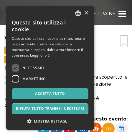
×
VOCAL BLUE TRAINS
Questo sito utilizza i
ITALIAN
cookie
ENGLISH
VOCAL BLUE TRAINS
Questo sito utilizza i cookie per funzionare
regolarmente. Come previsto dalla
SPANISH
normativa europea, dobbiamo chiederti il
30 LUGLIO 2022 - 21:30
consenso.
Leggi di più
VENDITE ONLINE TERMINATE
NECESSARI
Musica, Eventi Live, Club
«Una formazione di professionisti che ha scopertto la
MARKETING
formula del Gospel elettronico.»—La Nazione
ACCETTA TUTTO
«La concreta dimos t razione che tutto è
possibile.»—La Repubblica
RIFIUTA TUTTO TRANNE I NECESSARI
Condividi questo evento:
MOSTRA DETTAGLI