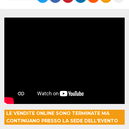
Necessari
Marketing
I cookie strettamente necessari o tecnici sono
indispensabili al funzionamento del sito. I
servizi qui presenti non potranno funzionare
senza.
Provider /
Nome
Scadenza
Descrizione
Dominio
cf_clearance
1 anno
Clearance
Cloudflare,
Cookie from
Inc.
CloudFlare
.oooh.events
stores the proof
of challenge
passed. It is
used to no
longer issue a
captcha or
jschallenge
challenge if
present. It is
required to
reach origin
server.
LE VENDITE ONLINE SONO TERMINATE MA
CONTINUANO PRESSO LA SEDE DELL'EVENTO
wordpress_test_cookie
Sessione
Cookie di
Automattic
Wordpress,
Inc.
verifica che il