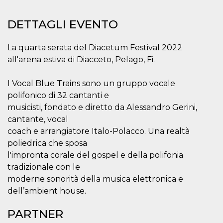
.oooh.events
browser accetti i
cookie.
DETTAGLI EVENTO
PHPSESSID
Sessione
Cookie
PHP.net
generato da
oooh.events
applicazioni
La quarta serata del Diacetum Festival 2022
basate sul
linguaggio PHP.
all'arena estiva di Diacceto, Pelago, Fi.
Si tratta di un
identificatore
generico
I Vocal Blue Trains sono un gruppo vocale
utilizzato per
mantenere le
polifonico di 32 cantanti e
variabili di
sessione utente.
musicisti, fondato e diretto da Alessandro Gerini,
Normalmente è
cantante, vocal
un numero
generato in
coach e arrangiatore Italo-Polacco. Una realtà
modo casuale, il
modo in cui
poliedrica che sposa
viene utilizzato
può essere
l'impronta corale del gospel e della polifonia
specifico per il
tradizionale con le
sito, ma un
buon esempio è
moderne sonorità della musica elettronica e
mantenere uno
stato di accesso
dell’ambient house.
per un utente
tra le pagine.
PARTNER
m
1 anno 1
Questo cookie
Stripe