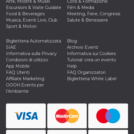
disabilitare 
Arte, Mostre & Musei
Corsi & Formazione
.facebook.com
visualizzazi
Escursioni & Visite Guidate
Film & Media
delle inserz
Meta in base
Food & Beverages
Meeting, Fiere, Congressi
sue attività 
Musica, Eventi Live, Club
Salute & Benessere
web di terzi
Sport & Motori
sb
2 anni
Identificazi
Meta
browser di
Platform Inc.
Facebook,
.facebook.com
Biglietteria Automatizzata
Blog
autenticazi
marketing e 
SIAE
Archivio Eventi
cookie di
Informativa sulla Privacy
Informativa sui Cookies
funzione spe
di Facebook
Condizioni di utilizzo
Tutorial: crea un evento
App Mobile
Help
usida
.facebook.com
Sessione
raccoglie
FAQ Utenti
FAQ Organizzatori
informazion
browser
Affiliate Marketing
Biglietteria White Label
dell'utente 
OOOH.Events per
dell'identifi
univoco, uti
l’Ambiente
per persona
la pubblicit
gli utenti
xs
3 mesi
Utilizzato p
Meta
mantenere 
Platform Inc.
sessione
.facebook.com
__cf_bm
29 minuti
Questo coo
Cloudflare
58
viene utiliz
Inc.