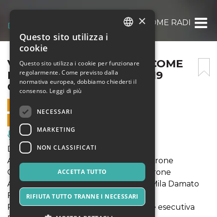
×
VOLANO ALBERI SPOGLI COME RADICI @ 
Questo sito utilizza i
ITALIAN
cookie
ENGLISH
VOLANO ALBERI SPOGLI COME
Questo sito utilizza i cookie per funzionare
regolarmente. Come previsto dalla
RADICI @ FORTEZZA EST 19
SPANISH
normativa europea, dobbiamo chiederti il
GENNAIO
consenso.
Leggi di più
19 GENNAIO 2024 - 20:30
NECESSARI
VENDITE ONLINE TERMINATE
MARKETING
Musica, Eventi Live, Club
NON CLASSIFICATI
Di e con Beatrice Mitruccio
Aiuto regia Ludovico Cinalli e Paolo Perone
Contributi Martina Tirone e Paolo Perrone
ACCETTA TUTTO
Ambienti scenici Beatrice Mitruccio e Mila Damato
Foto Luca Brunetti
RIFIUTA TUTTO TRANNE I NECESSARI
Produzione Collettivo Est, Produzione esecutiva