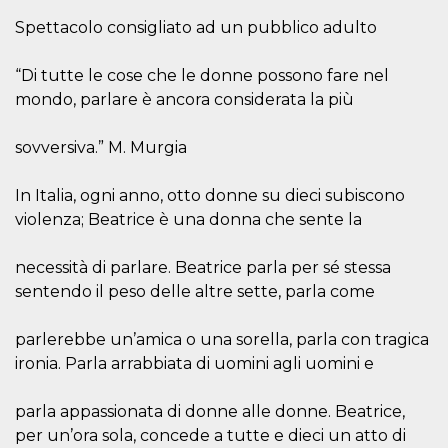
server.
Spettacolo consigliato ad un pubblico adulto
wordpress_test_cookie
Sessione
Cookie di
Automattic
Wordpress,
Inc.
verifica che il
.oooh.events
“Di tutte le cose che le donne possono fare nel
browser accetti i
cookie.
mondo, parlare è ancora considerata la più
PHPSESSID
Sessione
Cookie
PHP.net
generato da
oooh.events
sovversiva.” M. Murgia
applicazioni
basate sul
linguaggio PHP.
In Italia, ogni anno, otto donne su dieci subiscono
Si tratta di un
identificatore
violenza; Beatrice è una donna che sente la
generico
utilizzato per
mantenere le
necessità di parlare. Beatrice parla per sé stessa
variabili di
sessione utente.
sentendo il peso delle altre sette, parla come
Normalmente è
un numero
generato in
modo casuale, il
parlerebbe un’amica o una sorella, parla con tragica
modo in cui
ironia. Parla arrabbiata di uomini agli uomini e
viene utilizzato
può essere
specifico per il
sito, ma un
parla appassionata di donne alle donne. Beatrice,
buon esempio è
per un’ora sola, concede a tutte e dieci un atto di
mantenere uno
stato di accesso