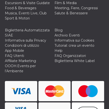
ciascun coo
Escursioni & Visite Guidate
Film & Media
datr viene
Food & Beverages
Meeting, Fiere, Congressi
eliminato d
giorni. Que
Musica, Eventi Live, Club
Salute & Benessere
cookie viene
Sport & Motori
anche trami
piace e altri
pulsanti e t
Facebook
Biglietteria Automatizzata
Blog
posizionati 
SIAE
Archivio Eventi
molti siti W
diversi.
Informativa sulla Privacy
Informativa sui Cookies
Condizioni di utilizzo
Tutorial: crea un evento
dpr
.facebook.com
1
permette di
settimana
controllare 
App Mobile
Help
funzione “S
FAQ Utenti
FAQ Organizzatori
su Facebook
pulsante “M
Affiliate Marketing
Biglietteria White Label
piace”, rac
OOOH.Events per
le impostaz
della lingua
l’Ambiente
permettono
condividere
pagina.
fr
2 mesi 4
Contiene la
Meta
settimane
combinazio
Platform Inc.
ID univoco 
.facebook.com
browser e
dell'utente,
utilizzata pe
pubblicità m