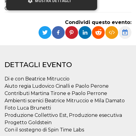
Progetto Goldstein
MOSTRA DETTAGLI
Con il
Condividi questo evento:
Necessari
Marketing
Non classificati
I cookie strettamente necessari o tecnici sono
indispensabili al funzionamento del sito. I
servizi qui presenti non potranno funzionare
senza.
DETTAGLI EVENTO
Provider /
Nome
Scadenza
Descrizione
Dominio
Di e con Beatrice Mitruccio
cf_clearance
1 anno
Clearance
Cloudflare,
Cookie from
Inc.
Aiuto regia Ludovico Cinalli e Paolo Perone
CloudFlare
.oooh.events
Contributi Martina Tirone e Paolo Perrone
stores the proof
of challenge
Ambienti scenici Beatrice Mitruccio e Mila Damato
passed. It is
used to no
Foto Luca Brunetti
longer issue a
captcha or
Produzione Collettivo Est, Produzione esecutiva
jschallenge
Progetto Goldstein
challenge if
present. It is
Con il sostegno di Spin Time Labs
required to
reach origin