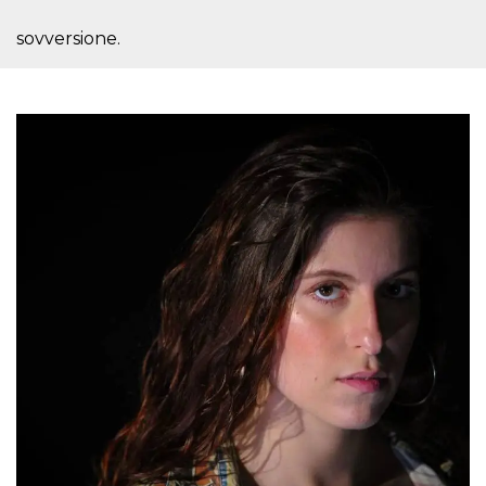
per un utente
tra le pagine.
sovversione.
CookieScriptConsent
4
Questo cookie
CookieScript
settimane
viene utilizzato
oooh.events
2 giorni
dal servizio
Cookie-
Script.com per
ricordare le
preferenze di
consenso sui
cookie dei
visitatori. È
necessario che il
banner dei
cookie di
Cookie-
Script.com
funzioni
correttamente.
m
1 anno 1
Questo cookie
Stripe
mese
viene
m.stripe.com
generalmente
utilizzato per le
prestazioni e
l'ottimizzazione
dei servizi di
elaborazione
dei pagamenti,
facilitando la