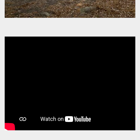
mese
viene
m.stripe.com
generalmente
utilizzato per le
prestazioni e
l'ottimizzazione
dei servizi di
elaborazione
dei pagamenti,
facilitando la
memorizzazione
dei contenuti
sul browser per
rendere le
pagine più
veloci.
CookieScriptConsent
4
Questo cookie
CookieScript
settimane
viene utilizzato
oooh.events
2 giorni
dal servizio
Cookie-
Script.com per
ricordare le
preferenze di
consenso sui
cookie dei
visitatori. È
necessario che il
banner dei
cookie di
Cookie-
Script.com
funzioni