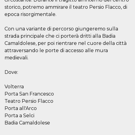
cookie viene
storico, potremo ammirare il teatro Persio Flacco, di
anche trami
piace e altri
epoca risorgimentale.
pulsanti e t
Facebook
posizionati 
Con una variante di percorso giungeremo sulla
molti siti W
diversi.
strada principale che ci porterà dritti alla Badia
dpr
.facebook.com
1
permette di
Camaldolese, per poi rientrare nel cuore della città
settimana
controllare 
attraversando le porte di accesso alle mura
funzione “S
su Facebook
medievali.
pulsante “M
piace”, rac
le impostaz
della lingua
Dove:
permettono
condividere
pagina.
Volterra
fr
3 mesi
Contiene la
Meta
Porta San Francesco
combinazio
Platform Inc.
Teatro Persio Flacco
ID univoco 
.facebook.com
browser e
Porta all'Arco
dell'utente,
utilizzata pe
Porta a Selci
pubblicità m
Badia Camaldolese
oo
5 anni
consente
Meta
all'utente di
Platform Inc.