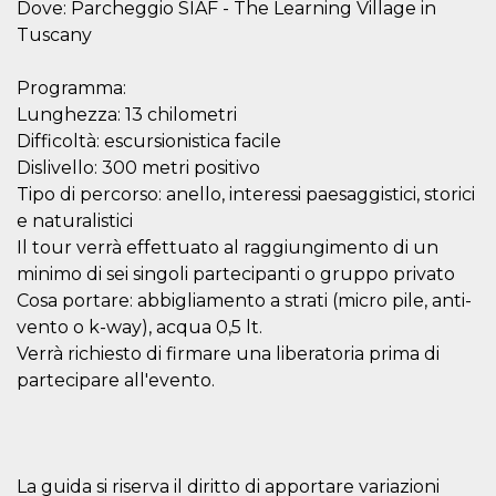
disabilitare 
.facebook.com
Dove: Parcheggio SIAF - The Learning Village in
visualizzazi
delle inserz
Tuscany
Meta in base
sue attività 
web di terzi
Programma:
sb
2 anni
Identificazi
Meta
Lunghezza: 13 chilometri
browser di
Platform Inc.
Difficoltà: escursionistica facile
Facebook,
.facebook.com
autenticazi
Dislivello: 300 metri positivo
marketing e 
cookie di
Tipo di percorso: anello, interessi paesaggistici, storici
funzione spe
e naturalistici
di Facebook
Il tour verrà effettuato al raggiungimento di un
usida
.facebook.com
Sessione
raccoglie
informazion
minimo di sei singoli partecipanti o gruppo privato
browser
dell'utente 
Cosa portare: abbigliamento a strati (micro pile, anti-
dell'identifi
vento o k-way), acqua 0,5 lt.
univoco, uti
per persona
Verrà richiesto di firmare una liberatoria prima di
la pubblicit
gli utenti
partecipare all'evento.
xs
3 mesi
Utilizzato p
Meta
mantenere 
Platform Inc.
sessione
.facebook.com
__cf_bm
29 minuti
Questo coo
Cloudflare
La guida si riserva il diritto di apportare variazioni
58
viene utiliz
Inc.