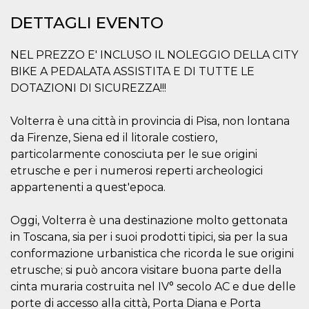
correttamente.
DETTAGLI EVENTO
Storage declaration
Storage
NEL PREZZO E' INCLUSO IL NOLEGGIO DELLA CITY
Nome
Descrizione
type
BIKE A PEDALATA ASSISTITA E DI TUTTE LE
fbssls_314278995690155
Session
DOTAZIONI DI SICUREZZA!!!
storage
wpEmojiSettingsSupports
Session
storage
Volterra è una città in provincia di Pisa, non lontana
da Firenze, Siena ed il litorale costiero,
cn_uc__
Local
storage
particolarmente conosciuta per le sue origini
etrusche e per i numerosi reperti archeologici
appartenenti a quest'epoca.
Oggi, Volterra è una destinazione molto gettonata
in Toscana, sia per i suoi prodotti tipici, sia per la sua
conformazione urbanistica che ricorda le sue origini
Provider /
Nome
Scadenza
Descrizione
Dominio
etrusche; si può ancora visitare buona parte della
cinta muraria costruita nel IV° secolo AC e due delle
c_user
4
Cookie di a
Meta
settimane
utente. Può
Platform Inc.
porte di accesso alla città, Porta Diana e Porta
2 giorni
essere di se
.facebook.com