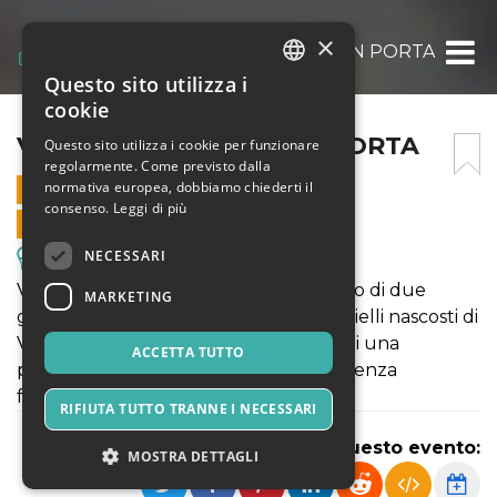
×
VOLTERRA DI PORTA IN PORTA
Questo sito utilizza i
ITALIAN
cookie
ENGLISH
VOLTERRA DI PORTA IN PORTA
Questo sito utilizza i cookie per funzionare
regolarmente. Come previsto dalla
SPANISH
normativa europea, dobbiamo chiederti il
9 DICEMBRE 2022 - 09:00
consenso.
Leggi di più
VENDITE ONLINE TERMINATE
NECESSARI
Escursioni & Visite Guidate
Vieni a pedalare con noi con il supporto di due
MARKETING
guide autorizzate alla scoperta dei gioielli nascosti di
Volterra, città millenaria, in occasione di una
ACCETTA TUTTO
pedalata che unisce lo svago all'esperienza
formativa.
RIFIUTA TUTTO TRANNE I NECESSARI
Condividi questo evento:
MOSTRA DETTAGLI