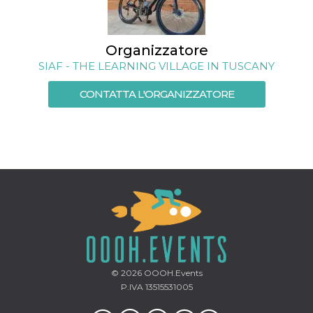
Organizzatore
SIAF - THE LEARNING VILLAGE IN TUSCANY
CONTATTA L'ORGANIZZATORE
© 2026
OOOH.Events
P.IVA 13515531005