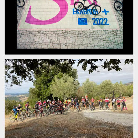
.oooh.events
browser accetti i
cookie.
PHPSESSID
Sessione
Cookie
PHP.net
generato da
oooh.events
applicazioni
basate sul
linguaggio PHP.
Si tratta di un
identificatore
generico
utilizzato per
mantenere le
variabili di
sessione utente.
Normalmente è
un numero
generato in
modo casuale, il
modo in cui
viene utilizzato
può essere
specifico per il
sito, ma un
buon esempio è
mantenere uno
stato di accesso
per un utente
tra le pagine.
m
1 anno 1
Questo cookie
Stripe