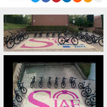
Necessari
Marketing
I cookie strettamente necessari o tecnici sono
indispensabili al funzionamento del sito. I
servizi qui presenti non potranno funzionare
senza.
Provider /
Nome
Scadenza
Descrizione
Dominio
cf_clearance
1 anno
Clearance
Cloudflare,
Cookie from
Inc.
CloudFlare
.oooh.events
stores the proof
of challenge
passed. It is
used to no
longer issue a
captcha or
jschallenge
challenge if
present. It is
required to
reach origin
server.
wordpress_test_cookie
Sessione
Cookie di
Automattic
Wordpress,
Inc.
verifica che il