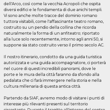
o persistent
dell'Arco, così come la vecchia Acropoli che ospita
30 giorni
diversi edifici e le fondamenta di due anichi templi.
datr
2 anni
Questo coo
Meta
Vi sono anche molte tracce del dominio romano
identifica il
Platform Inc.
browser che
.facebook.com
tuttora visitabili, come l'affascinante teatro romano,
connette a
costruito su un pendio della collina che ricorda
Facebook. 
direttament
naturalmente la forma di un anfiteatro; riportato
legato alla 
Facebook
alla luce solo recentemente, intorno agli anni 50, si
dell'utente.
Facebook s
suppone sia stato costruito verso il primo secolo AC.
che viene
utilizzato p
aiutare con 
Il nostro itinerario, condotto da una guida turistica
sicurezza e a
di accesso
autorizzata e una guida accompagnatore, ci porterà
sospette, in
nel cuore di questi incredibili panorami, dove le
particolare p
rilevamento
porte e le mura della città faranno da sfondo alla
bot che ten
di accedere 
pedalata che ci farà immergere nella storia e nella
servizio. F
afferma anc
cultura millenaria di questa antica città.
il profilo
comportame
associato a
Partendo da SIAF, avremo modo di visitare i punti di
ciascun coo
datr viene
interesse più rilevanti presenti sul territorio
eliminato d
circostante. Durante il tragitto all'interno del centro
giorni. Que