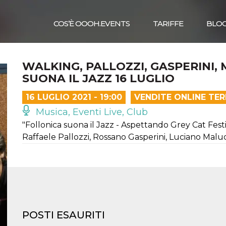
COS’È OOOH.EVENTS
TARIFFE
BLO
WALKING, PALLOZZI, GASPERINI
SUONA IL JAZZ 16 LUGLIO
16 LUGLIO 2021 - 19:00
VENDITE ONLINE TE
Musica, Eventi Live, Club
"Follonica suona il Jazz - Aspettando Grey Cat Festi
Raffaele Pallozzi, Rossano Gasperini, Luciano Maluc
POSTI ESAURITI