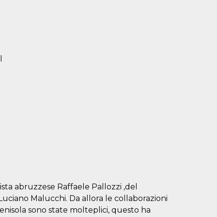
l
anista abruzzese Raffaele Pallozzi ,del
Luciano Malucchi. Da allora le collaborazioni
a penisola sono state molteplici, questo ha