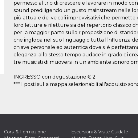
permesso al trio di crescere e lavorare in modo con
sound prediligendo un gusto mainstream nelle lor
più attuale dei veicoli improvvisativi che permette d
loro letture e riletture sia del repertorio classico 
per la maggior parte sulla riproposizione di standa
che ingloba nel suo linguaggio tutta l’influenza dei
chiave personale ed autentica dove si è perfettamen
eleganza, allo stesso tempo audace in grado di c
tre musicisti di muoversi in un ambiente sonoro o
INGRESSO con degustazione € 2
*** I posti sulla mappa selezionabili all'acquisto sono
Corsi & Formazione
Escursioni & Visite Guidate