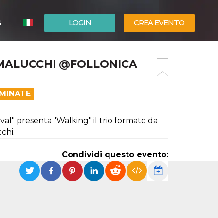
G
LOGIN
CREA EVENTO
ESPAÑOL
, MALUCCHI @FOLLONICA
ENGLISH
RMINATE
val" presenta "Walking" il trio formato da
chi.
Condividi questo evento: