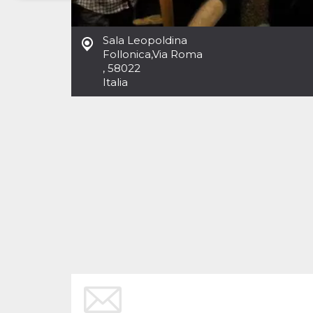
Necessari
Marketing
Sala Leopoldina
I cookie strettamente necessari o tecnici sono
Follonica
,
Via Roma
indispensabili al funzionamento del sito. I
, 58022
servizi qui presenti non potranno funzionare
Italia
senza.
Provider /
Nome
Scadenza
Descrizione
Dominio
cf_clearance
1 anno
Clearance
Cloudflare,
Cookie from
Inc.
CloudFlare
.oooh.events
stores the proof
of challenge
passed. It is
used to no
longer issue a
captcha or
jschallenge
challenge if
present. It is
required to
reach origin
server.
wordpress_test_cookie
Sessione
Cookie di
Automattic
Wordpress,
Inc.
verifica che il