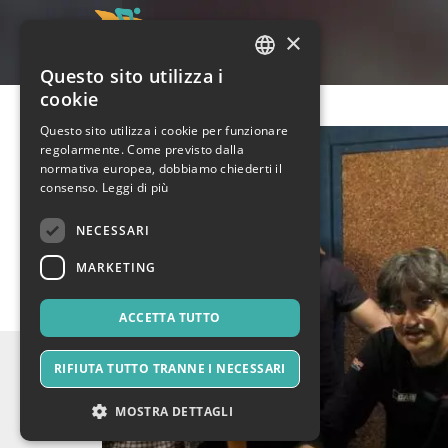
×
Questo sito utilizza i
ITALIAN
cookie
ENGLISH
Questo sito utilizza i cookie per funzionare
regolarmente. Come previsto dalla
SPANISH
normativa europea, dobbiamo chiederti il
consenso.
Leggi di più
NECESSARI
MARKETING
ACCETTA TUTTO
RIFIUTA TUTTO TRANNE I NECESSARI
MOSTRA DETTAGLI