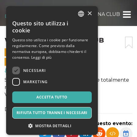
×
WELCOME TO DIVINA CLUB
Questo sito utilizza i
ITALIAN
cookie
ENGLISH
WELCOME TO DIVINA CLUB
Questo sito utilizza i cookie per funzionare
regolarmente. Come previsto dalla
SPANISH
normativa europea, dobbiamo chiederti il
13 OTTOBRE 2023 - 22:00
consenso.
Leggi di più
VENDITE ONLINE TERMINATE
NECESSARI
Musica, Eventi Live, Club
Siamo pronti ad accogliervi in un locale totalmente
MARKETING
rinnovato!
Venerdì 13 Ottobre 2023 22-2.30
ACCETTA TUTTO
Divina club via tuscolana 1259
RIFIUTA TUTTO TRANNE I NECESSARI
Condividi questo evento:
MOSTRA DETTAGLI