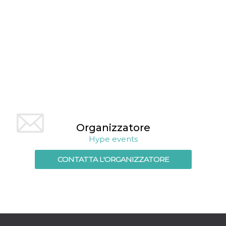
mese
viene
m.stripe.com
generalmente
utilizzato per le
prestazioni e
l'ottimizzazione
dei servizi di
elaborazione
dei pagamenti,
facilitando la
memorizzazione
dei contenuti
sul browser per
rendere le
pagine più
veloci.
CookieScriptConsent
4
Questo cookie
CookieScript
settimane
viene utilizzato
oooh.events
Organizzatore
2 giorni
dal servizio
Cookie-
Hype events
Script.com per
ricordare le
preferenze di
CONTATTA L'ORGANIZZATORE
consenso sui
cookie dei
visitatori. È
necessario che il
banner dei
cookie di
Cookie-
Script.com
funzioni