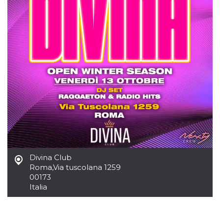
.oooh.events
browser accetti i
cookie.
PHPSESSID
Sessione
Cookie
PHP.net
generato da
oooh.events
applicazioni
basate sul
linguaggio PHP.
Si tratta di un
identificatore
generico
utilizzato per
mantenere le
variabili di
sessione utente.
Normalmente è
un numero
generato in
modo casuale, il
modo in cui
viene utilizzato
può essere
Divina Club
specifico per il
sito, ma un
Roma
,
Via tuscolana 1259
buon esempio è
00173
mantenere uno
Italia
stato di accesso
per un utente
tra le pagine.
m
1 anno 1
Questo cookie
Stripe