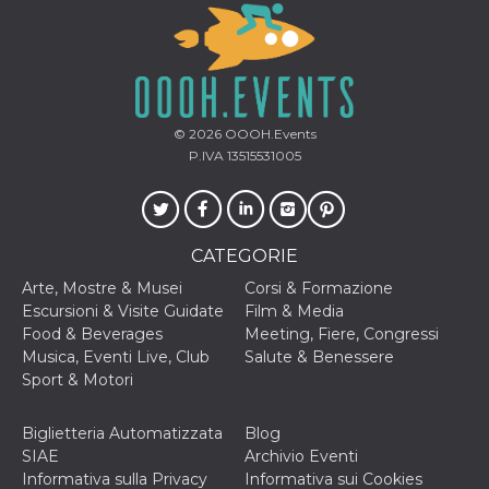
correttamente.
Storage declaration
Storage
Nome
Descrizione
type
fbssls_314278995690155
Session
© 2026
OOOH.Events
storage
P.IVA 13515531005
wpEmojiSettingsSupports
Session
storage
cn_uc__
Local
storage
CATEGORIE
Arte, Mostre & Musei
Corsi & Formazione
Escursioni & Visite Guidate
Film & Media
Food & Beverages
Meeting, Fiere, Congressi
Musica, Eventi Live, Club
Salute & Benessere
Sport & Motori
Provider /
Nome
Scadenza
Descrizione
Dominio
Biglietteria Automatizzata
Blog
c_user
4
Cookie di a
SIAE
Archivio Eventi
Meta
settimane
utente. Può
Platform Inc.
Informativa sulla Privacy
Informativa sui Cookies
2 giorni
essere di se
.facebook.com