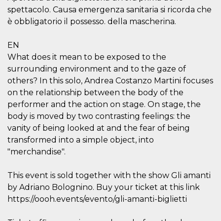
mese
viene
m.stripe.com
generalmente
spettacolo. Causa emergenza sanitaria si ricorda che
utilizzato per le
è obbligatorio il possesso. della mascherina.
prestazioni e
l'ottimizzazione
dei servizi di
elaborazione
EN
dei pagamenti,
What does it mean to be exposed to the
facilitando la
memorizzazione
surrounding environment and to the gaze of
dei contenuti
sul browser per
others? In this solo, Andrea Costanzo Martini focuses
rendere le
pagine più
on the relationship between the body of the
veloci.
performer and the action on stage. On stage, the
CookieScriptConsent
4
Questo cookie
CookieScript
body is moved by two contrasting feelings: the
settimane
viene utilizzato
oooh.events
2 giorni
dal servizio
vanity of being looked at and the fear of being
Cookie-
transformed into a simple object, into
Script.com per
ricordare le
"merchandise".
preferenze di
consenso sui
cookie dei
visitatori. È
This event is sold together with the show Gli amanti
necessario che il
by Adriano Bolognino. Buy your ticket at this link
banner dei
cookie di
https://oooh.events/evento/gli-amanti-biglietti
Cookie-
Script.com
funzioni