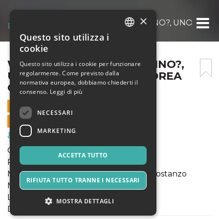
×
WHAT HAPPENED IN TORINO?, UNO SPET
Questo sito utilizza i
ITALIAN
cookie
ENGLISH
WHAT HAPPENED IN TORINO?,
Questo sito utilizza i cookie per funzionare
regolarmente. Come previsto dalla
UNO SPETTACOLO DI ANDREA
SPANISH
normativa europea, dobbiamo chiederti il
COSTANZO MARTINI
consenso.
Leggi di più
11 SETTEMBRE 2020 - 22:00
NECESSARI
VENDITE ONLINE TERMINATE
MARKETING
Musica, Eventi Live, Club
Coreografia: Andrea Costanzo Martini
ACCETTA TUTTO
Performer: Francesca Foscarini
Musica: Arvo Part, Moondog, Andrea Costanzo
RIFIUTA TUTTO TRANNE I NECESSARI
Martini
Light Design: Yoav Barel
MOSTRA DETTAGLI
Durata: 15'