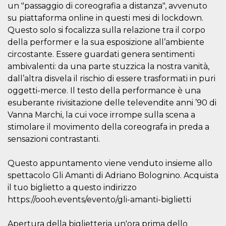
.oooh.events
un "passaggio di coreografia a distanza", avvenuto
browser accetti i
cookie.
su piattaforma online in questi mesi di lockdown.
PHPSESSID
Sessione
Cookie
Questo solo si focalizza sulla relazione tra il corpo
PHP.net
generato da
oooh.events
della performer e la sua esposizione all’ambiente
applicazioni
basate sul
circostante. Essere guardati genera sentimenti
linguaggio PHP.
Si tratta di un
ambivalenti: da una parte stuzzica la nostra vanità,
identificatore
dall’altra disvela il rischio di essere trasformati in puri
generico
utilizzato per
oggetti-merce. Il testo della performance è una
mantenere le
variabili di
esuberante rivisitazione delle televendite anni ’90 di
sessione utente.
Normalmente è
Vanna Marchi, la cui voce irrompe sulla scena a
un numero
stimolare il movimento della coreografa in preda a
generato in
modo casuale, il
sensazioni contrastanti.
modo in cui
viene utilizzato
può essere
Questo appuntamento viene venduto insieme allo
specifico per il
sito, ma un
spettacolo Gli Amanti di Adriano Bolognino. Acquista
buon esempio è
mantenere uno
il tuo biglietto a questo indirizzo
stato di accesso
per un utente
https://oooh.events/evento/gli-amanti-biglietti
tra le pagine.
m
1 anno 1
Questo cookie
Stripe
Apertura della biglietteria un'ora prima dello