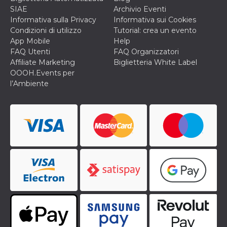
secondi
Cloudflare 
.hubspot.com
SIAE
Archivio Eventi
distinguere 
umani e bot
Informativa sulla Privacy
Informativa sui Cookies
vantaggioso 
Condizioni di utilizzo
Tutorial: crea un evento
sito Web, al
di effettuar
App Mobile
Help
rapporti val
FAQ Utenti
FAQ Organizzatori
sull'utilizzo
proprio sit
Affiliate Marketing
Biglietteria White Label
OOOH.Events per
_cfuvid
.hubspot.com
Sessione
Questo coo
viene utiliz
l’Ambiente
Cloudflare 
monitorare 
utenti attra
le sessioni 
ottimizzare
l'esperienza
dell'utente
mantenendo
coerenza de
sessione e
fornendo se
personalizza
YSC
Sessione
Questo cook
Google LLC
impostato 
.youtube.com
YouTube pe
tenere tracc
delle
visualizzazi
video incorp