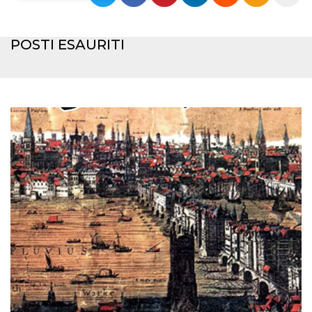
Necessari
Marketing
POSTI ESAURITI
I cookie strettamente necessari o tecnici sono
indispensabili al funzionamento del sito. I
servizi qui presenti non potranno funzionare
senza.
Provider /
Nome
Scadenza
Descrizione
Dominio
cf_clearance
1 anno
Clearance
Cloudflare,
Cookie from
Inc.
CloudFlare
.oooh.events
stores the proof
of challenge
passed. It is
used to no
longer issue a
captcha or
jschallenge
challenge if
present. It is
required to
reach origin
server.
wordpress_test_cookie
Sessione
Cookie di
Automattic
Wordpress,
Inc.
verifica che il