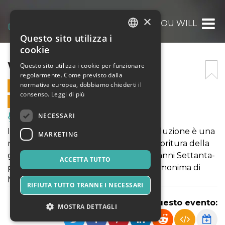
×
WHAT YOU WILL
Questo sito utilizza i
ITALIAN
cookie
ENGLISH
WHAT YOU WILL
Questo sito utilizza i cookie per funzionare
regolarmente. Come previsto dalla
SPANISH
normativa europea, dobbiamo chiederti il
14 SETTEMBRE 2022 - 20:30
consenso.
Leggi di più
VENDITE ONLINE TERMINATE
NECESSARI
Musica, Eventi Live, Club
Il testo oggetto della presente coproduzione è una
MARKETING
riscrittura, ambientata nel periodo di fioritura della
grande industria del videogame (fine anni Settanta-
ACCETTA TUTTO
primi anni Ottanta), della commedia omonima di
Marston.
RIFIUTA TUTTO TRANNE I NECESSARI
Condividi questo evento:
MOSTRA DETTAGLI