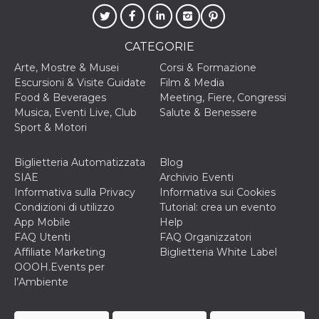
correttamente.
Storage declaration
CATEGORIE
Storage
Nome
Descrizione
type
Arte, Mostre & Musei
Corsi & Formazione
Escursioni & Visite Guidate
Film & Media
fbssls_314278995690155
Session
storage
Food & Beverages
Meeting, Fiere, Congressi
Musica, Eventi Live, Club
Salute & Benessere
wpEmojiSettingsSupports
Session
storage
Sport & Motori
cn_uc__
Local
storage
Biglietteria Automatizzata
Blog
SIAE
Archivio Eventi
Informativa sulla Privacy
Informativa sui Cookies
Condizioni di utilizzo
Tutorial: crea un evento
App Mobile
Help
FAQ Utenti
FAQ Organizzatori
Affiliate Marketing
Biglietteria White Label
Provider /
OOOH.Events per
Nome
Scadenza
Descrizione
Dominio
l’Ambiente
c_user
4
Cookie di a
Meta
settimane
utente. Può
Platform Inc.
2 giorni
essere di se
.facebook.com