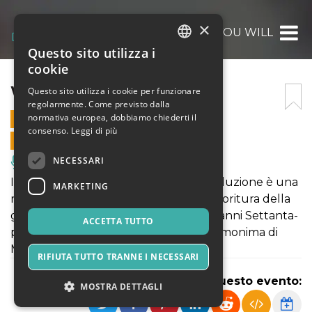
×
WHAT YOU WILL
Questo sito utilizza i
ITALIAN
cookie
ENGLISH
WHAT YOU WILL
Questo sito utilizza i cookie per funzionare
regolarmente. Come previsto dalla
SPANISH
normativa europea, dobbiamo chiederti il
10 SETTEMBRE 2022 - 22:00
consenso.
Leggi di più
VENDITE ONLINE TERMINATE
NECESSARI
Musica, Eventi Live, Club
Il testo oggetto della presente coproduzione è una
MARKETING
riscrittura, ambientata nel periodo di fioritura della
grande industria del videogame (fine anni Settanta-
ACCETTA TUTTO
primi anni Ottanta), della commedia omonima di
Marston.
RIFIUTA TUTTO TRANNE I NECESSARI
Condividi questo evento:
MOSTRA DETTAGLI