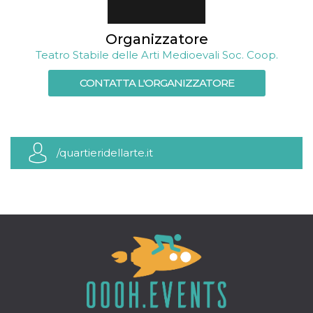
mese
viene
m.stripe.com
generalmente
utilizzato per le
prestazioni e
Organizzatore
l'ottimizzazione
dei servizi di
Teatro Stabile delle Arti Medioevali Soc. Coop.
elaborazione
dei pagamenti,
facilitando la
CONTATTA L'ORGANIZZATORE
memorizzazione
dei contenuti
sul browser per
rendere le
pagine più
veloci.
/quartieridellarte.it
CookieScriptConsent
4
Questo cookie
CookieScript
settimane
viene utilizzato
oooh.events
2 giorni
dal servizio
Cookie-
Script.com per
ricordare le
preferenze di
consenso sui
cookie dei
visitatori. È
necessario che il
banner dei
cookie di
Cookie-
Script.com
funzioni