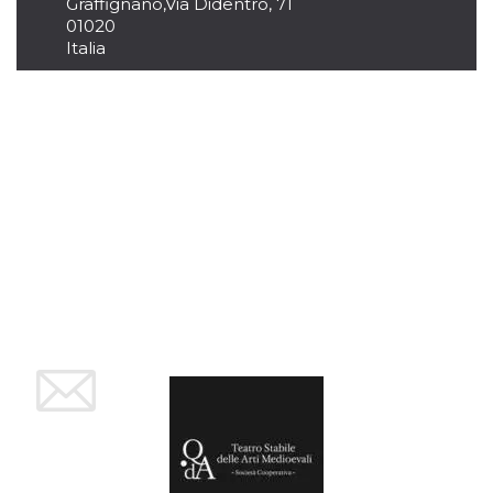
.oooh.events
Graffignano
,
Via Didentro, 71
browser accetti i
01020
cookie.
Italia
PHPSESSID
Sessione
Cookie
PHP.net
generato da
oooh.events
applicazioni
basate sul
linguaggio PHP.
Si tratta di un
identificatore
generico
utilizzato per
mantenere le
variabili di
sessione utente.
Normalmente è
un numero
generato in
modo casuale, il
modo in cui
viene utilizzato
può essere
specifico per il
sito, ma un
buon esempio è
mantenere uno
stato di accesso
per un utente
tra le pagine.
m
1 anno 1
Questo cookie
Stripe