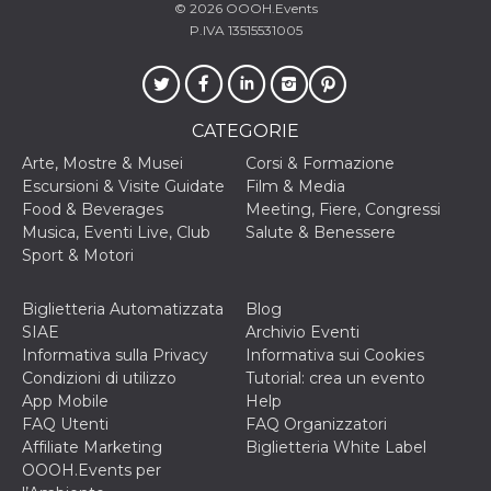
correttamente.
© 2026
OOOH.Events
P.IVA 13515531005
Storage declaration
Storage
Nome
Descrizione
type
fbssls_314278995690155
Session
CATEGORIE
storage
Arte, Mostre & Musei
Corsi & Formazione
wpEmojiSettingsSupports
Session
Escursioni & Visite Guidate
Film & Media
storage
Food & Beverages
Meeting, Fiere, Congressi
cn_uc__
Local
Musica, Eventi Live, Club
Salute & Benessere
storage
Sport & Motori
Biglietteria Automatizzata
Blog
SIAE
Archivio Eventi
Informativa sulla Privacy
Informativa sui Cookies
Condizioni di utilizzo
Tutorial: crea un evento
App Mobile
Help
Provider /
Nome
Scadenza
Descrizione
FAQ Utenti
FAQ Organizzatori
Dominio
Affiliate Marketing
Biglietteria White Label
c_user
4
Cookie di a
Meta
OOOH.Events per
settimane
utente. Può
Platform Inc.
2 giorni
essere di se
.facebook.com