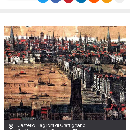
Necessari
Marketing
I cookie strettamente necessari o tecnici sono
indispensabili al funzionamento del sito. I
servizi qui presenti non potranno funzionare
senza.
Provider /
Nome
Scadenza
Descrizione
Dominio
cf_clearance
1 anno
Clearance
Cloudflare,
Cookie from
Inc.
CloudFlare
.oooh.events
stores the proof
of challenge
passed. It is
used to no
longer issue a
captcha or
jschallenge
challenge if
present. It is
required to
reach origin
server.
wordpress_test_cookie
Sessione
Cookie di
Automattic
Castello Baglioni di Graffignano
Wordpress,
Inc.
verifica che il