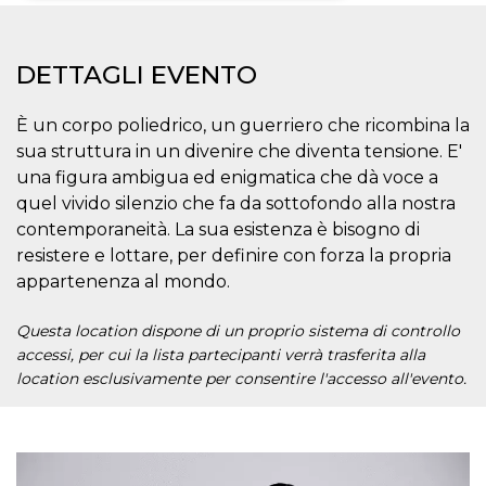
Necessari
Marketing
DETTAGLI EVENTO
I cookie strettamente necessari o tecnici sono
indispensabili al funzionamento del sito. I
servizi qui presenti non potranno funzionare
È un corpo poliedrico, un guerriero che ricombina la
senza.
sua struttura in un divenire che diventa tensione. E'
Provider /
Nome
Scadenza
Descrizione
una figura ambigua ed enigmatica che dà voce a
Dominio
quel vivido silenzio che fa da sottofondo alla nostra
cf_clearance
1 anno
Clearance
Cloudflare,
Cookie from
contemporaneità. La sua esistenza è bisogno di
Inc.
CloudFlare
.oooh.events
resistere e lottare, per definire con forza la propria
stores the proof
of challenge
appartenenza al mondo.
passed. It is
used to no
longer issue a
Questa location dispone di un proprio sistema di controllo
captcha or
jschallenge
accessi, per cui la lista partecipanti verrà trasferita alla
challenge if
location esclusivamente per consentire l'accesso all'evento.
present. It is
required to
reach origin
server.
wordpress_test_cookie
Sessione
Cookie di
Automattic
Wordpress,
Inc.
verifica che il