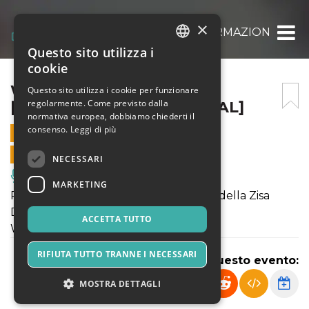
×
WHO IS JOSEPH ? [CONFORMAZIONI FESTI
Questo sito utilizza i
ITALIAN
cookie
ENGLISH
WHO IS JOSEPH ?
Questo sito utilizza i cookie per funzionare
regolarmente. Come previsto dalla
[CONFORMAZIONI FESTIVAL]
SPANISH
normativa europea, dobbiamo chiederti il
consenso.
Leggi di più
30 MAGGIO 2021 - 19:00
VENDITE ONLINE TERMINATE
NECESSARI
Musica, Eventi Live, Club
MARKETING
PAZIO TRE NAVATE Cantieri Culturali della Zisa
DAVIDE VALROSSO
ACCETTA TUTTO
Who is Joseph?
RIFIUTA TUTTO TRANNE I NECESSARI
Condividi questo evento:
MOSTRA DETTAGLI