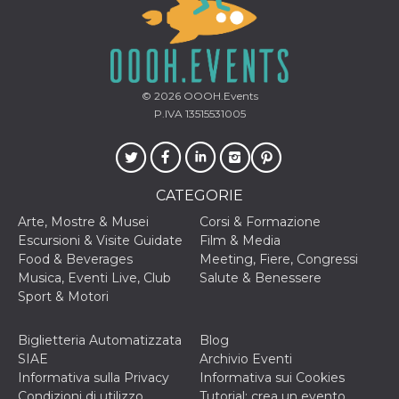
correttamente.
Storage declaration
Storage
Nome
Descrizione
type
© 2026
OOOH.Events
fbssls_314278995690155
Session
P.IVA 13515531005
storage
wpEmojiSettingsSupports
Session
storage
cn_uc__
Local
storage
CATEGORIE
Arte, Mostre & Musei
Corsi & Formazione
Escursioni & Visite Guidate
Film & Media
Food & Beverages
Meeting, Fiere, Congressi
Musica, Eventi Live, Club
Salute & Benessere
Sport & Motori
Provider /
Nome
Scadenza
Descrizione
Biglietteria Automatizzata
Blog
Dominio
SIAE
Archivio Eventi
c_user
4
Cookie di a
Meta
Informativa sulla Privacy
Informativa sui Cookies
settimane
utente. Può
Platform Inc.
Condizioni di utilizzo
Tutorial: crea un evento
2 giorni
essere di se
.facebook.com